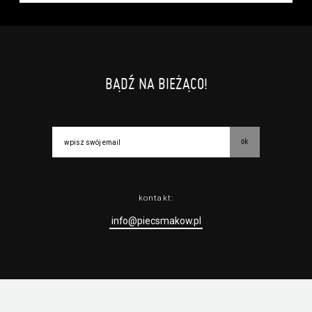
BĄDŹ NA BIEŻĄCO!
ok
kontakt:
info@piecsmakow.pl