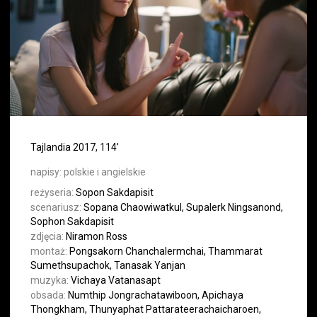
Tajlandia 2017, 114’
napisy:
polskie i angielskie
reżyseria:
Sopon Sakdapisit
scenariusz:
Sopana Chaowiwatkul, Supalerk Ningsanond,
Sophon Sakdapisit
zdjęcia:
Niramon Ross
montaż:
Pongsakorn Chanchalermchai, Thammarat
Sumethsupachok, Tanasak Yanjan
muzyka:
Vichaya Vatanasapt
obsada:
Numthip Jongrachatawiboon, Apichaya
Thongkham, Thunyaphat Pattarateerachaicharoen,