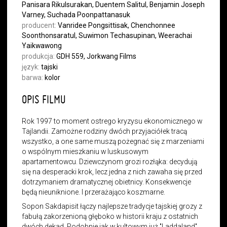
Panisara Rikulsurakan, Duentem Salitul, Benjamin Joseph
Varney, Suchada Poonpattanasuk
producent:
Vanridee Pongsittisak, Chenchonnee
Soonthonsaratul, Suwimon Techasupinan, Weerachai
Yaikwawong
produkcja:
GDH 559, Jorkwang Films
język:
tajski
barwa:
kolor
OPIS FILMU
Rok 1997 to moment ostrego kryzysu ekonomicznego w
Tajlandii. Zamożne rodziny dwóch przyjaciółek tracą
wszystko, a one same muszą pożegnać się z marzeniami
o wspólnym mieszkaniu w luskusowym
apartamentowcu. Dziewczynom grozi rozłąka: decydują
się na desperacki krok, lecz jedna z nich zawaha się przed
dotrzymaniem dramatycznej obietnicy. Konsekwencje
będą nieuniknione. I przerażająco koszmarne.
Sopon Sakdapisit łączy najlepsze tradycje tajskiej grozy z
fabułą zakorzenioną głęboko w historii kraju z ostatnich
dwóch dekad. Podobnie jak w kultowym już "Laddaland"