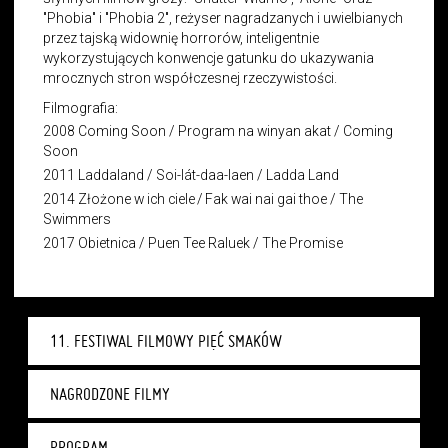
"Phobia" i "Phobia 2", reżyser nagradzanych i uwielbianych
przez tajską widownię horrorów, inteligentnie
wykorzystujących konwencje gatunku do ukazywania
mrocznych stron współczesnej rzeczywistości.
Filmografia:
2008 Coming Soon / Program na winyan akat / Coming
Soon
2011 Laddaland / Soi-lát-daa-laen / Ladda Land
2014 Złożone w ich ciele / Fak wai nai gai thoe / The
Swimmers
2017 Obietnica / Puen Tee Raluek / The Promise
11. FESTIWAL FILMOWY PIĘĆ SMAKÓW
NAGRODZONE FILMY
PROGRAM