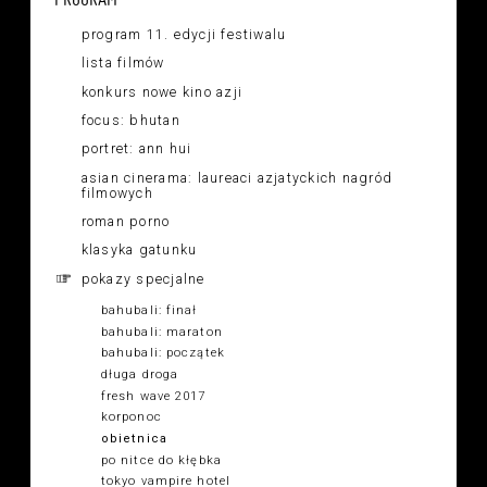
program 11. edycji festiwalu
lista filmów
konkurs nowe kino azji
focus: bhutan
portret: ann hui
asian cinerama: laureaci azjatyckich nagród
filmowych
roman porno
klasyka gatunku
pokazy specjalne
bahubali: finał
bahubali: maraton
bahubali: początek
długa droga
fresh wave 2017
korponoc
obietnica
po nitce do kłębka
tokyo vampire hotel