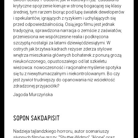
krytyczne spojrzenie kieruje w stronę bogacącej się klasy
średniej, tym rarzem biorąc pod lupę światek deweloperów
i spekulantów, igrających z ryzykiem i uchylających się
przed odpowiedzialnością. Osią jego filmu jest jednak
tradycyjna, sprawdzona narracja o zemście z zaświatów,
przeniesiona we współczesne realia i podkręcona
szczyptą nostalgii za latami dziewięćdziesiątymi. W
ostrych jak brzytwa kadrach reżyser zderza stylowe
wnętrza mieszkania głównych bohaterek z ponurą grozą
nieukończonego, opustoszałego od lat szkieletu
wieżowca: nowoczesność i racjonalne myślenie spotyka
się tu z niewytłumaczalnym i niekontrolowanym. Bo czy
jest żywioł trudniejszy do opanowania niż wściekłość
zdradzonej przyjaciółki?
Jagoda Murczyńska
SOPON SAKDAPISIT
Nadzieja tajlandzkiego horroru, autor scenariuszy
słynnych filmów grozy: "Shutter-Widmo", "Alone" oraz