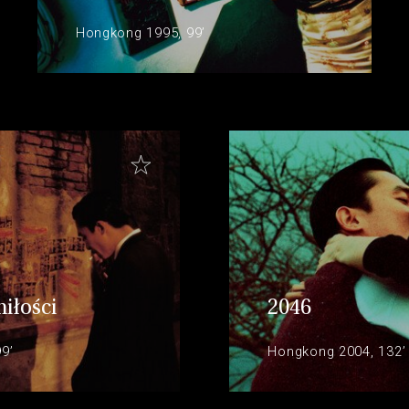
Hongkong 1995, 99’
iłości
2046
9’
Hongkong 2004, 132’