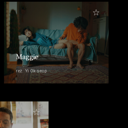
Maggie
reż. Yi Ok-seop