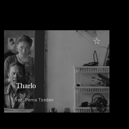
Tharlo
reż. Pema Tseden