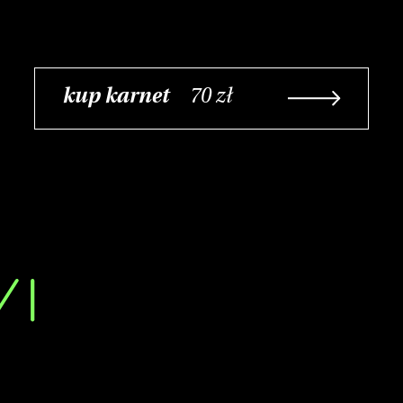
kup karnet
70 zł