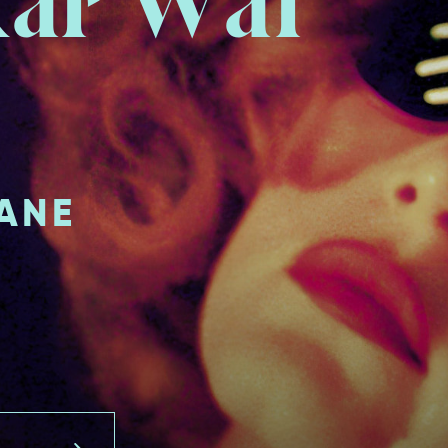
ar Wai
ANE