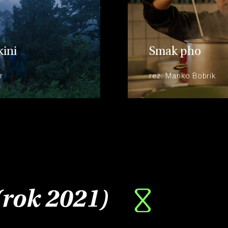
kini
Smak pho
r
reż. Mariko Bobrik
(rok 2021)