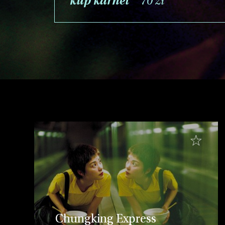
kup karnet
70 zł
Chungking Express