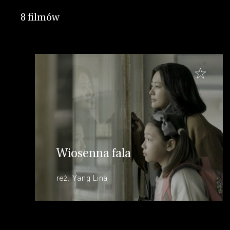
8 filmów
Wiosenna fala
reż. Yang Lina