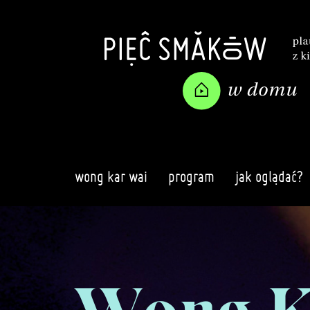
wong kar wai
program
jak oglądać?