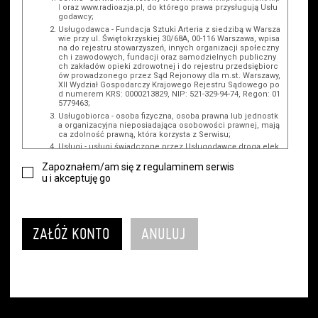
l
oraz www.radioazja.pl, do którego prawa przysługują Usłu
godawcy;
Usługodawca - Fundacja Sztuki Arteria z siedzibą w Warsza
wie przy ul. Świętokrzyskiej 30/68A, 00-116 Warszawa, wpisa
na do rejestru stowarzyszeń, innych organizacji społeczny
ch i zawodowych, fundacji oraz samodzielnych publiczny
ch zakładów opieki zdrowotnej i do rejestru przedsiębiorc
ów prowadzonego przez Sąd Rejonowy dla m.st. Warszawy,
XII Wydział Gospodarczy Krajowego Rejestru Sądowego po
d numerem KRS: 0000213829, NIP: 521-329-94-74, Regon: 01
5779463;
Usługobiorca - osoba fizyczna, osoba prawna lub jednostk
a organizacyjna nieposiadająca osobowości prawnej, mają
ca zdolność prawną, która korzysta z Serwisu;
Usługi - usługi świadczone przez Usługodawcę drogą elek
troniczną z wykorzystaniem Serwisu;
Zapoznałem/am się z regulaminem serwis
Wydarzenie - organizowany przez Usługodawcę festiwal fil
u i akceptuję go
mowy, koncert lub inna impreza, w której można uczestni
czyć, nabywając Karnet lub/i Bilet za pośrednictwem Serwi
su;
Karnety - wybrane dokumenty potwierdzające zawarcie um
owy z Usługodawcą i uprawniające do wzięcia udziału w W
ydarzeniu, przewidziane przez Usługodawcę dla danego W
ydarzenia, tj. uprawniające do uczestnictwa w seansach n
a festiwalach filmowych lub/i sprzedawane podmiotom z
branży mediów i filmowej (Akredytacje);
Bilety - wybrane dokumenty potwierdzające zawarcie umo
wy z Usługodawcą i uprawniające do wzięcia udziału w Wy
darzeniu, przewidziane przez Usługodawcę dla danego Wy
darzenia, tj. uprawniające do uczestnictwa w wielu albo w
pojedynczych seansach filmowych, wydarzeniach specjal
nych i koncertach;