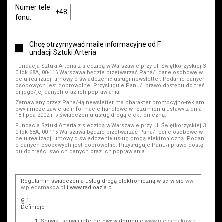
Numer tele
+48
fonu:
Chcę otrzymywać maile informacyjne od F
undacji Sztuki Arteria
Fundacja Sztuki Arteria z siedzibą w Warszawie przy ul. Świętkorzyskiej 3
0 lok 68A, 00-116 Warszawa będzie przetwarzać Pana/i dane osobowe w
celu realizacji umowy o świadczenie usługi newsletter. Podanie danych
osobowych jest dobrowolne. Przysługuje Panu/i prawo dostępu do treś
ci jego/jej danych oraz ich poprawiania.
Zamawiany przez Pana/-ią newsletter ma charakter promocyjno-reklam
owy i może zawierać informacje handlowe w rozumieniu ustawy z dnia
18 lipca 2002 r. o świadczeniu usług drogą elektroniczną.
Fundacja Sztuki Arteria z siedzibą w Warszawie przy ul. Świętkorzyskiej 3
0 lok 68A, 00-116 Warszawa będzie przetwarzać Pana/i dane osobowe w
celu realizacji umowy o świadczenie usług drogą elektroniczną. Podani
e danych osobowych jest dobrowolne. Przysługuje Panu/i prawo dostę
pu do treści swoich danych oraz ich poprawiania.
Regulamin świadczenia usług drogą elektroniczną w serwisie
ww
w.piecsmakow.pl
i www.radioazja.pl
§ 1
Definicje
Serwis - serwis internetowy w domenie
www.piecsmakow.p