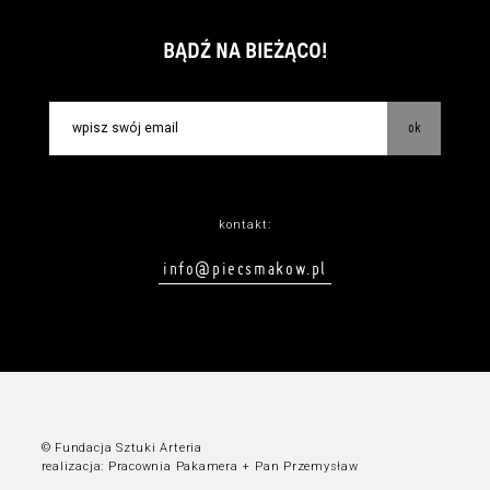
BĄDŹ NA BIEŻĄCO!
ok
kontakt:
info@piecsmakow.pl
© Fundacja Sztuki Arteria
realizacja:
Pracownia Pakamera
+
Pan Przemysław