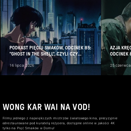
PODKAST PIĘCIU SMAKÓW, ODCINEK 85:
AZJA KRĘ
"GHOST IN THE SHELL", CZYLI CZY
ODCINEK 
ANDROIDY ŚNIĄ O POSIADANIU DUSZY?
CZY KINO
16 lipca 2026
25 czerwca
WONG KAR WAI NA VOD!
Filmy jednego z największych mistrzów światowego kina, precyzyjnie
odrestaurowane pod kuratelą reżysera, dostępne online w jakości 4K
tylko na Pięć Smaków w Domu!