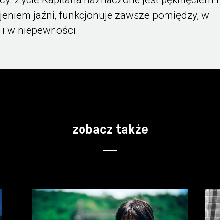
eniem jaźni, funkcjonuje zawsze pomiędzy, w
 i w niepewności.
zobacz także