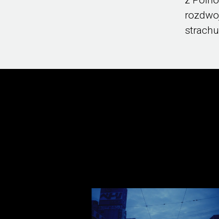
rozdwoj
strachu