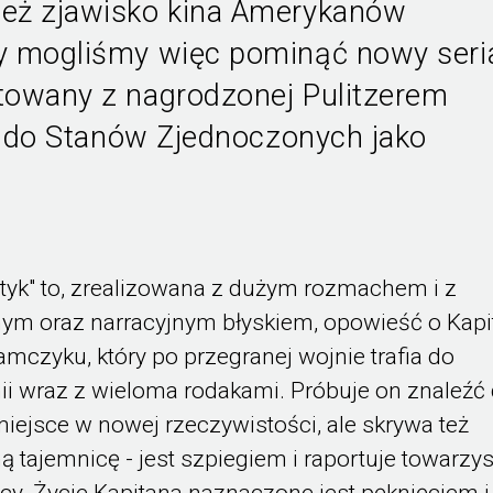
też zjawisko kina Amerykanów
y mogliśmy więc pominąć nowy seri
towany z nagrodzonej Pulitzerem
ył do Stanów Zjednoczonych jako
yk" to, zrealizowana z dużym rozmachem i z
ym oraz narracyjnym błyskiem, opowieść o Kapi
amczyku, który po przegranej wojnie trafia do
nii wraz z wieloma rodakami. Próbuje on znaleźć 
miejsce w nowej rzeczywistości, ale skrywa też
 tajemnicę - jest szpiegiem i raportuje towarz
cy. Życie Kapitana naznaczone jest pęknięciem i