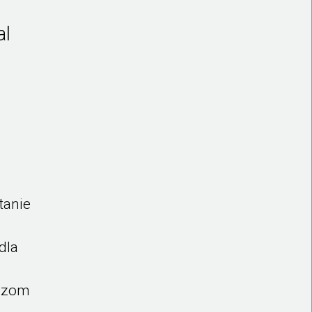
al
tanie
dla
yszom