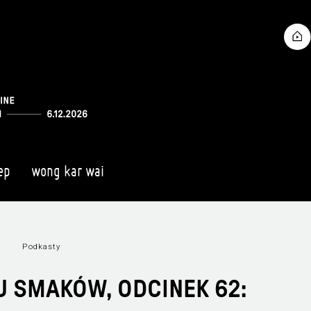
ep
wong kar wai
Podkasty
U SMAKÓW, ODCINEK 62: