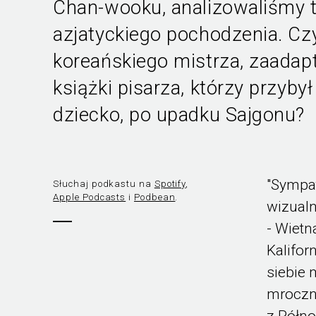
Chan-wooku, analizowaliśmy 
azjatyckiego pochodzenia. Cz
koreańskiego mistrza, zaadap
książki pisarza, którzy przyb
dziecko, po upadku Sajgonu?
"Sympat
Słuchaj podkastu na
Spotify
,
Apple Podcasts
i
Podbean
.
wizualn
- Wietn
Kalifor
siebie 
mroczną
z Półno