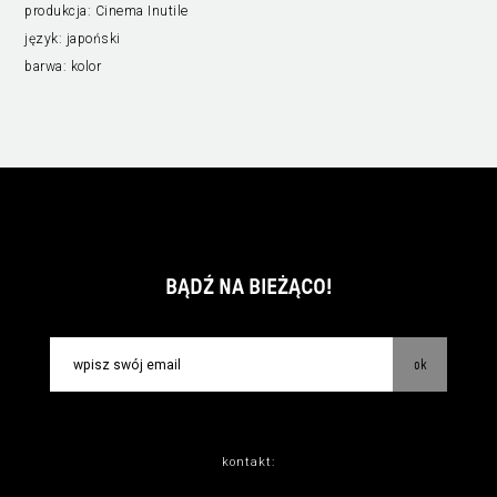
produkcja:
Cinema Inutile
język:
japoński
barwa:
kolor
BĄDŹ NA BIEŻĄCO!
ok
kontakt: