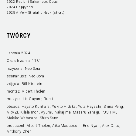
2022 Ryuichi Sakamoto: Opus
2024 Happyend
2025 A Very Straight Neck (short)
TWÓRCY
Japonia 2024
Czas trwania:
113’
reżyseria:
Neo Sora
scenariusz:
Neo Sora
zdjęcia:
Bill Kirstein
montaż:
Albert Tholen
muzyka:
Lia Ouyang Rusli
obsada:
Hayato Kurihara, Yukito Hidaka, Yuta Hayashi, Shina Peng,
ARAZI, Kilala Inori, Ayumu Nakajima, Masaru Yahagi, PUSHIM,
Makiko Watanabe, Shiro Sano
producent:
Albert Tholen, Aiko Masubuchi, Eric Nyari, Alex C. Lo,
Anthony Chen