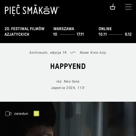
Archiwum, edycja 19
Nowe Kino Azji
HAPPYEND
reż. Neo Sora
Japonia 2024, 113’
zwiastun