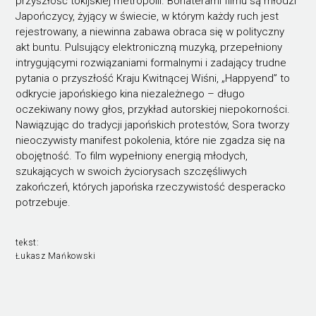
przyszłość tokijskiej metropolii. Bohaterami filmu są młodzi
Japończycy, żyjący w świecie, w którym każdy ruch jest
rejestrowany, a niewinna zabawa obraca się w polityczny
akt buntu. Pulsujący elektroniczną muzyką, przepełniony
intrygującymi rozwiązaniami formalnymi i zadający trudne
pytania o przyszłość Kraju Kwitnącej Wiśni, „Happyend” to
odkrycie japońskiego kina niezależnego – długo
oczekiwany nowy głos, przykład autorskiej niepokorności.
Nawiązując do tradycji japońskich protestów, Sora tworzy
nieoczywisty manifest pokolenia, które nie zgadza się na
obojętność. To film wypełniony energią młodych,
szukających w swoich życiorysach szczęśliwych
zakończeń, których japońska rzeczywistość desperacko
potrzebuje.
tekst:
Łukasz Mańkowski