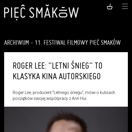
ARCHIWUM - 11. FESTIWAL FILMOWY PIĘĆ SMAKÓW
ROGER LEE: "LETNI ŚNIEG" TO
KLASYKA KINA AUTORSKIEGO
Roger Lee, producent "Letniego śniegu", mówi o kulisach
początków swojej współpracy z Ann Hui.