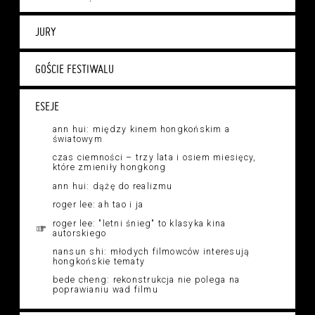
JURY
GOŚCIE FESTIWALU
ESEJE
ann hui: między kinem hongkońskim a
światowym
czas ciemności – trzy lata i osiem miesięcy,
które zmieniły hongkong
ann hui: dążę do realizmu
roger lee: ah tao i ja
roger lee: "letni śnieg" to klasyka kina
autorskiego
nansun shi: młodych filmowców interesują
hongkońskie tematy
bede cheng: rekonstrukcja nie polega na
poprawianiu wad filmu