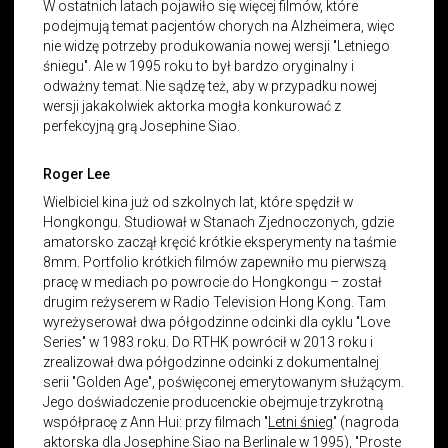
W ostatnich latach pojawiło się więcej filmów, które
podejmują temat pacjentów chorych na Alzheimera, więc
nie widzę potrzeby produkowania nowej wersji "Letniego
śniegu". Ale w 1995 roku to był bardzo oryginalny i
odważny temat. Nie sądzę też, aby w przypadku nowej
wersji jakakolwiek aktorka mogła konkurować z
perfekcyjną grą Josephine Siao.
Roger Lee
Wielbiciel kina już od szkolnych lat, które spędził w
Hongkongu. Studiował w Stanach Zjednoczonych, gdzie
amatorsko zaczął kręcić krótkie eksperymenty na taśmie
8mm. Portfolio krótkich filmów zapewniło mu pierwszą
pracę w mediach po powrocie do Hongkongu – został
drugim reżyserem w Radio Television Hong Kong. Tam
wyreżyserował dwa półgodzinne odcinki dla cyklu "Love
Series" w 1983 roku. Do RTHK powrócił w 2013 roku i
zrealizował dwa półgodzinne odcinki z dokumentalnej
serii "Golden Age", poświęconej emerytowanym służącym.
Jego doświadczenie producenckie obejmuje trzykrotną
współpracę z Ann Hui: przy filmach "
Letni śnieg
" (nagroda
aktorska dla Josephine Siao na Berlinale w 1995), "
Proste