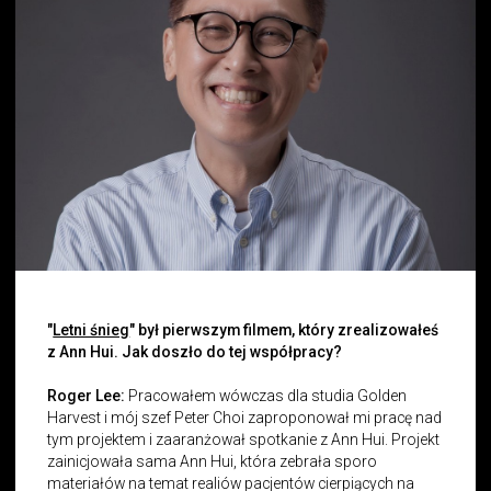
"
Letni śnieg
" był pierwszym filmem, który zrealizowałeś
z Ann Hui. Jak doszło do tej współpracy?
Roger Lee:
Pracowałem wówczas dla studia Golden
Harvest i mój szef Peter Choi zaproponował mi pracę nad
tym projektem i zaaranżował spotkanie z Ann Hui. Projekt
zainicjowała sama Ann Hui, która zebrała sporo
materiałów na temat realiów pacjentów cierpiących na