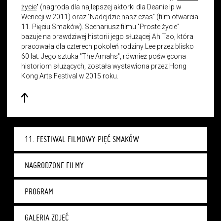
życie
" (nagroda dla najlepszej aktorki dla Deanie Ip w
Wenecji w 2011) oraz "
Nadejdzie nasz czas
" (film otwarcia
11. Pięciu Smaków). Scenariusz filmu "Proste życie"
bazuje na prawdziwej historii jego służącej Ah Tao, która
pracowała dla czterech pokoleń rodziny Lee przez blisko
60 lat. Jego sztuka "The Amahs", również poświęcona
historiom służących, została wystawiona przez Hong
Kong Arts Festival w 2015 roku.
11. FESTIWAL FILMOWY PIĘĆ SMAKÓW
NAGRODZONE FILMY
PROGRAM
GALERIA ZDJĘĆ