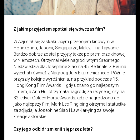
Z jakim przyjęciem spotkał się wówczas film?
W Azji stał się zaskakującym przebojem kinowym w
Hongkongu, Japonii, Singapurze, Malezji i na Tajwanie.
Bardzo dobrze został przyjęty także po premierze kinowej
w Niemczech. Otrzymał wiele nagród, w tym Srebrnego
Niedźwiedzia dla Josephine Siao na 45. Berlinale. Z Berlina
wyjechał również z Nagrodą Jury Ekumenicznego. Później
przyszły kolejne wyróżnienia, na przykład podczas 15.
Hong Kong Film Awards – gdy uznano go najlepszym
filmem, a Ann Hui otrzymała nagrodę za reżyserię, czy na
32. edycji Golden Horse Awards, gdzie nagrodzono go
jako najlepszy film, Mark Lee Ping-bing otrzymał statuetkę
za zdjęcia, a Josephine Siao i Law Kar-ying za swoje
kreacje aktorskie.
Czy jego odbiór zmienił się przez lata?