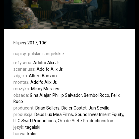
Filipiny 2017, 106’
napisy:
polskie i angielskie
reżyseria:
Adolfo Alix Jr.
scenariusz:
Adolfo Alix Jr.
zdjęcia:
Albert Banzon
montaż:
Adolfo Alix Jr.
muzyka:
Mikoy Morales
obsada:
Gina Alajar, Phillip Salvador, Bembol Roco, Felix
Roco
producent:
Brian Sellers, Didier Costet, Jun Sevilla
produkcja:
Deus Lux Mea Films, Sound Investment Equity,
LLC Swift Productions, Oro de Siete Productions Inc.
język:
tagalski
barwa:
kolor