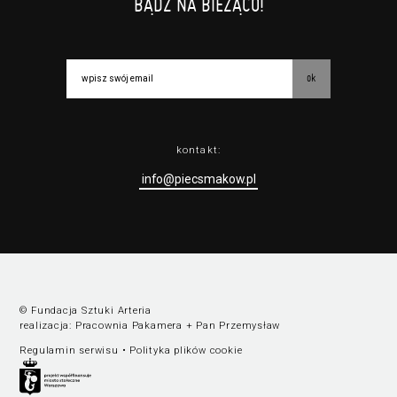
BĄDŹ NA BIEŻĄCO!
ok
kontakt:
info@piecsmakow.pl
© Fundacja Sztuki Arteria
realizacja:
Pracownia Pakamera
+
Pan Przemysław
Regulamin serwisu
•
Polityka plików cookie