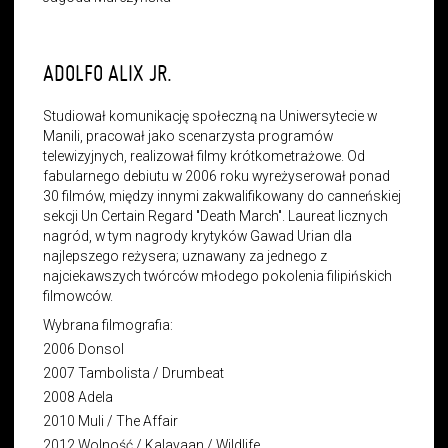
ADOLFO ALIX JR.
Studiował komunikację społeczną na Uniwersytecie w
Manili, pracował jako scenarzysta programów
telewizyjnych, realizował filmy krótkometrażowe. Od
fabularnego debiutu w 2006 roku wyreżyserował ponad
30 filmów, między innymi zakwalifikowany do canneńskiej
sekcji Un Certain Regard "Death March". Laureat licznych
nagród, w tym nagrody krytyków Gawad Urian dla
najlepszego reżysera; uznawany za jednego z
najciekawszych twórców młodego pokolenia filipińskich
filmowców.
Wybrana filmografia:
2006 Donsol
2007 Tambolista / Drumbeat
2008 Adela
2010 Muli / The Affair
2012 Wolność / Kalayaan / Wildlife