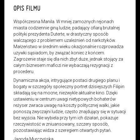
OPIS FILMU
Współczesna Manila. W mniej zamożnych rejonach
miasta codziennie giną ludzie, padający ofiarą brutalnej
polityki prezydenta
Duterte, w drastyczny sposób
walczącego z problemem uzależnień od narkotyków.
M
ałżeństwo w średnim wieku okazjonalnie rozprowadza
używki sąsiadom, by związać koniec z końcem.
Zagrożenie staje się dla nich zbyt duże, jednak stojący za
całym biznesem mafiozi nie wybaczają rezygnacji z
procederu.
Dynamiczna akcja, intrygujące postaci drugiego planu i
bogaty w szczegóły społeczny portret dzisiejszych Filipin
składają się na mocne, niezwykle aktualne kino. Dzięki
ustawieniu w centrum uwagi nietypowych bohaterów
reżyser zwraca uwagę na koszty politycznej walki, jakie
ponoszą zwyczajni ludzie, często znajdujący się w sytuacji
bez wyjścia. Nie wybiela przy tym ich działań, pokazuje
rzeczywistość w zniuansowany, szczery sposób,
pozostawiając widza z szeregiem otwartych pytań.
Jagoda Murczyńska