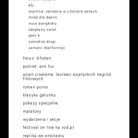
kfc
marlina: zbrodnia w czterech aktach
miód dla dakini
noce bangkoku
obłąkany świat
pani k
szerokiej drogi
yamato (kalifornia)
focus: bhutan
portret: ann hui
asian cinerama: laureaci azjatyckich nagród
filmowych
roman porno
klasyka gatunku
pokazy specjalne
maratony
wydarzenia i akcje
festiwal on-line na vod.pl
replika we wrocławiu