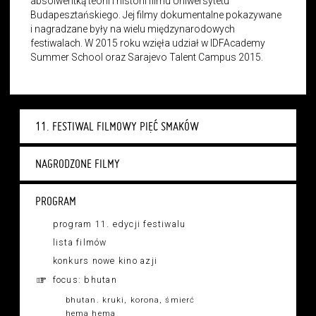
absolwentką teorii i historii filmu Uniwersytetu
Budapesztańskiego. Jej filmy dokumentalne pokazywane
i nagradzane były na wielu międzynarodowych
festiwalach. W 2015 roku wzięła udział w IDFAcademy
Summer School oraz Sarajevo Talent Campus 2015.
11. FESTIWAL FILMOWY PIĘĆ SMAKÓW
NAGRODZONE FILMY
PROGRAM
program 11. edycji festiwalu
lista filmów
konkurs nowe kino azji
focus: bhutan
bhutan. kruki, korona, śmierć
hema hema