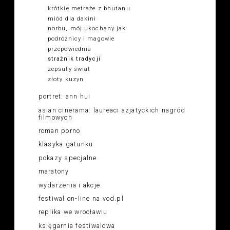
krótkie metraże z bhutanu
miód dla dakini
norbu, mój ukochany jak
podróżnicy i magowie
przepowiednia
strażnik tradycji
zepsuty świat
złoty kuzyn
portret: ann hui
asian cinerama: laureaci azjatyckich nagród
filmowych
roman porno
klasyka gatunku
pokazy specjalne
maratony
wydarzenia i akcje
festiwal on-line na vod.pl
replika we wrocławiu
księgarnia festiwalowa