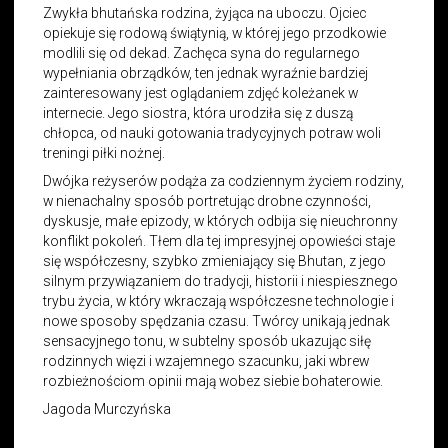
Zwykła bhutańska rodzina, żyjąca na uboczu. Ojciec
opiekuje się rodową świątynią, w której jego przodkowie
modlili się od dekad. Zachęca syna do regularnego
wypełniania obrządków, ten jednak wyraźnie bardziej
zainteresowany jest oglądaniem zdjęć koleżanek w
internecie. Jego siostra, która urodziła się z duszą
chłopca, od nauki gotowania tradycyjnych potraw woli
treningi piłki nożnej.
Dwójka reżyserów podąża za codziennym życiem rodziny,
w nienachalny sposób portretując drobne czynności,
dyskusje, małe epizody, w których odbija się nieuchronny
konflikt pokoleń. Tłem dla tej impresyjnej opowieści staje
się współczesny, szybko zmieniający się Bhutan, z jego
silnym przywiązaniem do tradycji, historii i niespiesznego
trybu życia, w który wkraczają współczesne technologie i
nowe sposoby spędzania czasu. Twórcy unikają jednak
sensacyjnego tonu, w subtelny sposób ukazując siłę
rodzinnych więzi i wzajemnego szacunku, jaki wbrew
rozbieżnościom opinii mają wobez siebie bohaterowie.
Jagoda Murczyńska