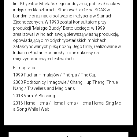
linii
Khyentse tybetańskiego buddyzmu, pobierał nauki w
indyjskich klasztorach. Studiował także na SOAS w
Londynie oraz nauki polityczne i reżyserię w Stanach
Zjednoczonych. W 1993 został konsultatem przy
produkcji "Małego Buddy" Bertolucciego; w 1999
zrealizował w Indiach swoją pierwszą własną produkcję,
opowiadającą o młodych tybetańskich mnichach
zafascynowanych piłką nożną. Jego filmy, realizowane w
Indiach i Bhutanie odniosły liczne sukcesy na
międzynarodowych festiwalach.
Filmografia:
1999 Puchar Himalajów /
Phörpa /
The Cup
2003 Podróżnicy i magowie /
Chang Hup Thengi Thruel
Nang /
Travellers and Magicians
2013 Vara: A Blessing
2016 Hema Hema / Hema Hema / Hema Hema: Sing Me
a Song While I Wait