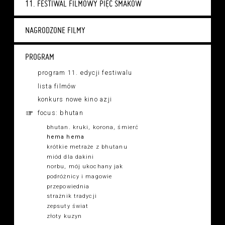
11. FESTIWAL FILMOWY PIĘĆ SMAKÓW
NAGRODZONE FILMY
PROGRAM
program 11. edycji festiwalu
lista filmów
konkurs nowe kino azji
focus: bhutan
bhutan. kruki, korona, śmierć
hema hema
krótkie metraże z bhutanu
miód dla dakini
norbu, mój ukochany jak
podróżnicy i magowie
przepowiednia
strażnik tradycji
zepsuty świat
złoty kuzyn