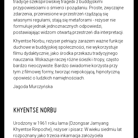
tradycje szekspirowskiej tragedii z buddyjskimi
przypowieściami o śmierci i pożądaniu. Proste, zwyczajne
zdarzenia, przeniesione w przestrzeń rządzącą się
własnymi regułami, stają się metaforami - reżyser nie
formułuje jednak jednoznacznych odpowiedzi,
postawiajając widzom otwartą przestrzeń dla interpretacji.
Khyentse Norbu, reżyser pełniący zarazem ważne funkcje
duchowe w buddyjskiej społeczności, nie wykorzystuje
filmu dydaktycznie, jako środka przekazu tradycyjnego
nauczania. Wskazuje raczej różne ścieżki i tropy, często
bardzo nieoczywiste. Bardzo świadomie korzysta przy
tym z filmowej formy, tworząc niepokojącą, hipnotyczną
opowieść o ludzkich namiętnościach.
Jagoda Murczyńska
KHYENTSE NORBU
Urodzony w 1961 roku lama (Dzongsar Jamyang
Khyentse Rinpoche), reżyser i pisarz. W wieku siedmiu lat
rozpoznany jako trzecia inkarnacja założyciela