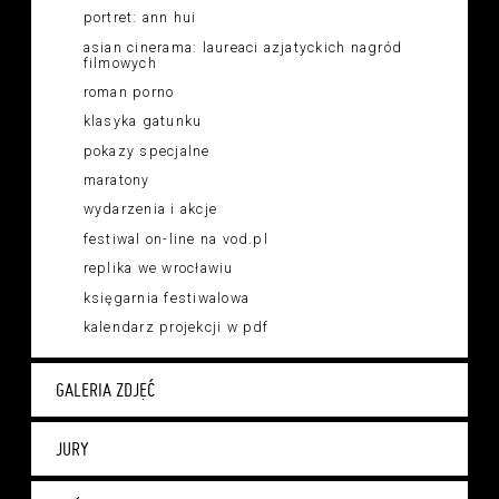
portret: ann hui
asian cinerama: laureaci azjatyckich nagród
filmowych
roman porno
klasyka gatunku
pokazy specjalne
maratony
wydarzenia i akcje
festiwal on-line na vod.pl
replika we wrocławiu
księgarnia festiwalowa
kalendarz projekcji w pdf
GALERIA ZDJĘĆ
JURY