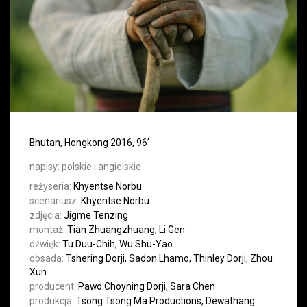
Bhutan, Hongkong 2016, 96’
napisy:
polskie i angielskie
reżyseria:
Khyentse Norbu
scenariusz:
Khyentse Norbu
zdjęcia:
Jigme Tenzing
montaż:
Tian Zhuangzhuang, Li Gen
dźwięk:
Tu Duu-Chih, Wu Shu-Yao
obsada:
Tshering Dorji, Sadon Lhamo, Thinley Dorji, Zhou
Xun
producent:
Pawo Choyning Dorji, Sara Chen
produkcja:
Tsong Tsong Ma Productions, Dewathang