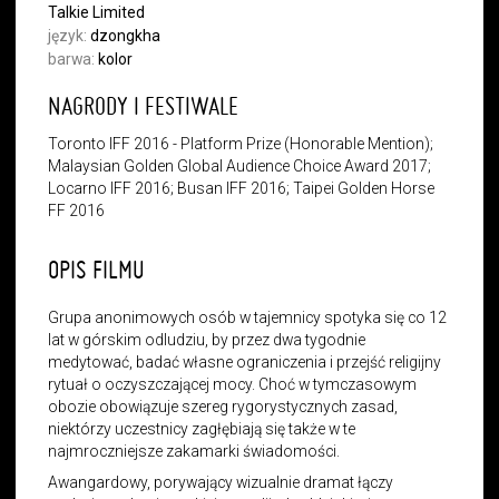
Talkie Limited
język:
dzongkha
barwa:
kolor
NAGRODY I FESTIWALE
Toronto IFF 2016 - Platform Prize (Honorable Mention);
Malaysian Golden Global Audience Choice Award 2017;
Locarno IFF 2016; Busan IFF 2016; Taipei Golden Horse
FF 2016
OPIS FILMU
Grupa anonimowych osób w tajemnicy spotyka się co 12
lat w górskim odludziu, by przez dwa tygodnie
medytować, badać własne ograniczenia i przejść religijny
rytuał o oczyszczającej mocy. Choć w tymczasowym
obozie obowiązuje szereg rygorystycznych zasad,
niektórzy uczestnicy zagłębiają się także w te
najmroczniejsze zakamarki świadomości.
Awangardowy, porywający wizualnie dramat łączy