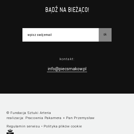
BĄDŹ NA BIEŻĄCO!
ok
kontakt:
info@piecsmakow.pl
© Fundacja Sztuki Arteria
realizacja:
Pracownia Pakamera
+
Pan Przemysław
Regulamin serwisu
•
Polityka plików cookie