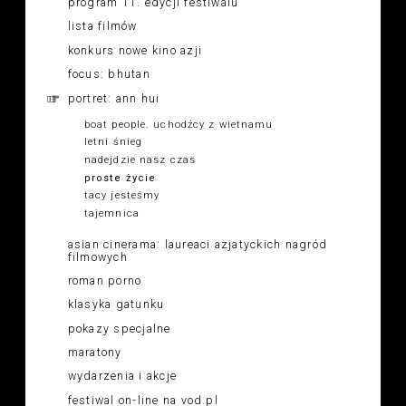
program 11. edycji festiwalu
lista filmów
konkurs nowe kino azji
focus: bhutan
portret: ann hui
boat people. uchodźcy z wietnamu
letni śnieg
nadejdzie nasz czas
proste życie
tacy jesteśmy
tajemnica
asian cinerama: laureaci azjatyckich nagród
filmowych
roman porno
klasyka gatunku
pokazy specjalne
maratony
wydarzenia i akcje
festiwal on-line na vod.pl