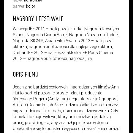
język:
kantoński
barwa:
kolor
NAGRODY I FESTIWALE
Wenecja IFF 2011 – najlepsza aktorka, Nagroda Równych
Szans, Nagroda Gianni Astrei, Nagroda Nazareno Taddei,
Nagroda SIGNIS, Asian Film Awards 2012 – najlepsza
aktorka, nagroda publiczności dla najlepszego aktora,
Durban IFF 2012 – najlepsza aktorka, FF Paris Cinema
2012 – nagroda publiczności, nagroda jury
OPIS FILMU
Jeden z najbardziej cenionych i nagradzanych filmów Ann
Hui to portret pozornie prostej relacji producenta
filmowego Rogera (Andy Lau) i jego starszej już gosposi,
Ah Tao (Deanie Ip), służącej rodzinie odkąd została przez
nią zatrudniona jako mała, osierocona dziewczynka. Gdy
kobieta doznaje wylewu, który uniemożliwia jej dalszą
pracę, prosi Rogera, aby znalazł jej miejsce w domu
opieki. Staje się to punktem wyjścia do nakreślenia obrazu