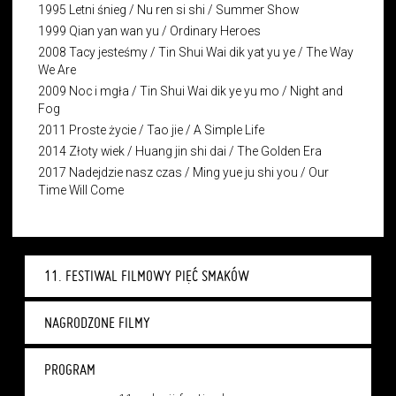
1995 Letni śnieg / Nu ren si shi / Summer Show
1999 Qian yan wan yu / Ordinary Heroes
2008 Tacy jesteśmy / Tin Shui Wai dik yat yu ye / The Way
We Are
2009 Noc i mgła / Tin Shui Wai
dik ye yu mo
/ Night and
Fog
2011 Proste życie / Tao jie / A Simple Life
2014 Złoty wiek / Huang jin shi dai / The Golden Era
2017 Nadejdzie nasz czas /
Ming yue ju shi you
/ Our
Time Will Come
11. FESTIWAL FILMOWY PIĘĆ SMAKÓW
NAGRODZONE FILMY
PROGRAM