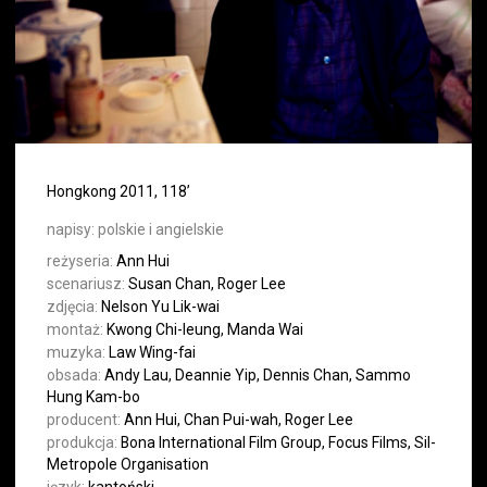
Hongkong 2011, 118’
napisy:
polskie i angielskie
reżyseria:
Ann Hui
scenariusz:
Susan Chan, Roger Lee
zdjęcia:
Nelson Yu Lik-wai
montaż:
Kwong Chi-leung, Manda Wai
muzyka:
Law Wing-fai
obsada:
Andy Lau, Deannie Yip, Dennis Chan, Sammo
Hung Kam-bo
producent:
Ann Hui, Chan Pui-wah, Roger Lee
produkcja:
Bona International Film Group, Focus Films, Sil-
Metropole Organisation