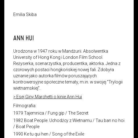
Emilia Skiba
ANN HUI
Urodzona w 1947 roku w Mandżurii. Absolwentka
University of Hong Kong i London Film School.
Reżyserka, scenarzystka, producentka, aktorka. Jedna z
czołowych postaci hongkońskiej nowej fali. Zdobyła
uznanie jako autorka filmów poruszających
kontrowersyjne społeczne tematy, m.in. w swojej "Trylogii
wietnamskiej".
> Esej Giny Marchetti o kinie Ann Hui
Filmografia:
1979 Tajemnica /
Fung gip
/ The Secret
1982 Boat People. Uchodźcy z Wietnamu / Tau ban no hoi
/ Boat People
1990 Ke tu qui hen / Song of the Exile