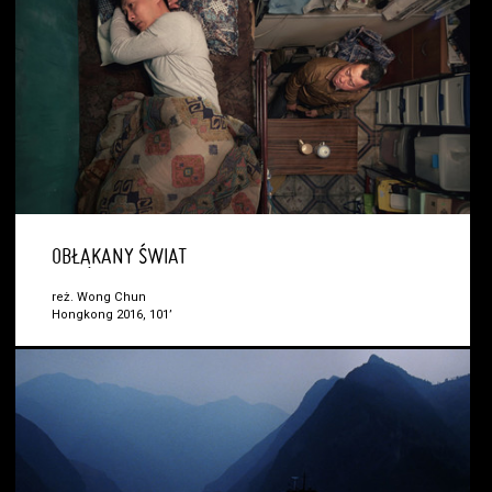
OBŁĄKANY ŚWIAT
reż. Wong Chun
Hongkong 2016, 101’