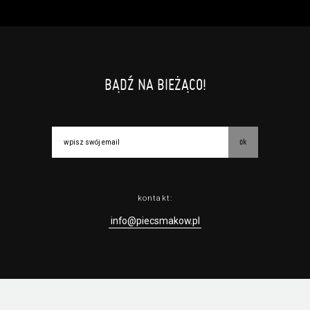
BĄDŹ NA BIEŻĄCO!
ok
kontakt:
info@piecsmakow.pl