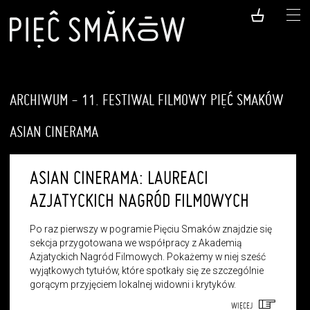
ARCHIWUM - 11. FESTIWAL FILMOWY PIĘĆ SMAKÓW
ASIAN CINERAMA
ASIAN CINERAMA: LAUREACI
AZJATYCKICH NAGRÓD FILMOWYCH
Po raz pierwszy w pogramie Pięciu Smaków znajdzie się
sekcja przygotowana we współpracy z Akademią
Azjatyckich Nagród Filmowych. Pokażemy w niej sześć
wyjątkowych tytułów, które spotkały się ze szczególnie
gorącym przyjęciem lokalnej widowni i krytyków.
WIĘCEJ