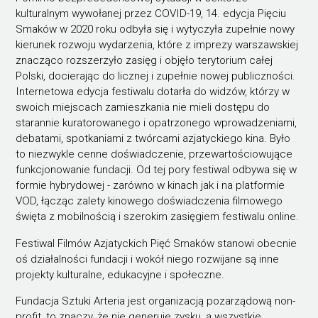
kulturalnym wywołanej przez COVID-19, 14. edycja Pięciu
Smaków w 2020 roku odbyła się i wytyczyła zupełnie nowy
kierunek rozwoju wydarzenia, które z imprezy warszawskiej
znacząco rozszerzyło zasięg i objęło terytorium całej
Polski, docierając do licznej i zupełnie nowej publiczności.
Internetowa edycja festiwalu dotarła do widzów, którzy w
swoich miejscach zamieszkania nie mieli dostępu do
starannie kuratorowanego i opatrzonego wprowadzeniami,
debatami, spotkaniami z twórcami azjatyckiego kina. Było
to niezwykle cenne doświadczenie, przewartościowujące
funkcjonowanie fundacji. Od tej pory festiwal odbywa się w
formie hybrydowej - zarówno w kinach jak i na platformie
VOD, łącząc zalety kinowego doświadczenia filmowego
święta z mobilnością i szerokim zasięgiem festiwalu online.
Festiwal Filmów Azjatyckich Pięć Smaków stanowi obecnie
oś działalności fundacji i wokół niego rozwijane są inne
projekty kulturalne, edukacyjne i społeczne.
Fundacja Sztuki Arteria jest organizacją pozarządową non-
profit, to znaczy, że nie generuje zysku, a wszystkie