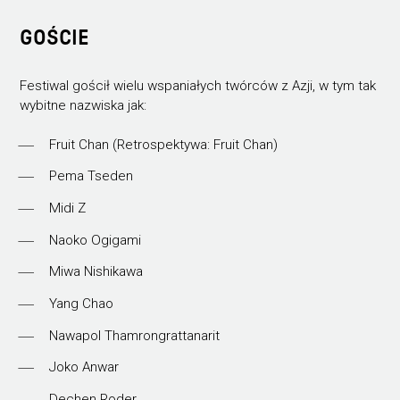
GOŚCIE
Festiwal gościł wielu wspaniałych twórców z Azji, w tym tak
wybitne nazwiska jak:
Fruit Chan (Retrospektywa: Fruit Chan)
Pema Tseden
Midi Z
Naoko Ogigami
Miwa Nishikawa
Yang Chao
Nawapol Thamrongrattanarit
Joko Anwar
Dechen Roder