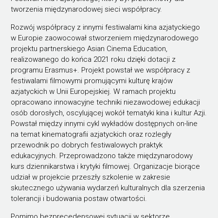
tworzenia międzynarodowej sieci współpracy.
Rozwój współpracy z innymi festiwalami kina azjatyckiego
w Europie zaowocował stworzeniem międzynarodowego
projektu partnerskiego Asian Cinema Education,
realizowanego do końca 2021 roku dzięki dotacji z
programu Erasmus+. Projekt powstał we współpracy z
festiwalami filmowymi promującymi kulturę krajów
azjatyckich w Unii Europejskiej. W ramach projektu
opracowano innowacyjne techniki niezawodowej edukacji
osób dorosłych, oscylującej wokół tematyki kina i kultur Azji.
Powstał między innymi cykl wykładów dostępnych on-line
na temat kinematografii azjatyckich oraz rozległy
przewodnik po dobrych festiwalowych praktyk
edukacyjnych. Przeprowadzono także międzynarodowy
kurs dziennikarstwa i krytyki filmowej. Organizacje biorące
udział w projekcie przeszły szkolenie w zakresie
skutecznego używania wydarzeń kulturalnych dla szerzenia
tolerancji i budowania postaw otwartości.
Pomimo bezprecedensowej sytuacji w sektorze