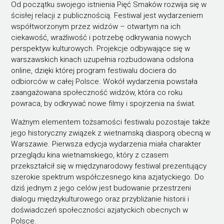
Od początku swojego istnienia Pięć Smaków rozwija się w
ścisłej relacji z publicznością. Festiwal jest wydarzeniem
współtworzonym przez widzów – otwartym na ich
ciekawość, wrażliwość i potrzebę odkrywania nowych
perspektyw kulturowych. Projekcje odbywające się w
warszawskich kinach uzupełnia rozbudowana odsłona
online, dzięki której program festiwalu dociera do
odbiorców w całej Polsce. Wokół wydarzenia powstała
zaangażowana społeczność widzów, która co roku
powraca, by odkrywać nowe filmy i spojrzenia na świat.
Ważnym elementem tożsamości festiwalu pozostaje także
jego historyczny związek z wietnamską diasporą obecną w
Warszawie. Pierwsza edycja wydarzenia miała charakter
przeglądu kina wietnamskiego, który z czasem
przekształcił się w międzynarodowy festiwal prezentujący
szerokie spektrum współczesnego kina azjatyckiego. Do
dziś jednym z jego celów jest budowanie przestrzeni
dialogu międzykulturowego oraz przybliżanie historii i
doświadczeń społeczności azjatyckich obecnych w
Polsce.