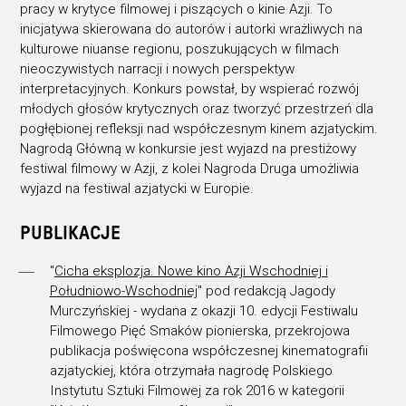
pracy w krytyce filmowej i piszących o kinie Azji. To
inicjatywa skierowana do autorów i autorki wrażliwych na
kulturowe niuanse regionu, poszukujących w filmach
nieoczywistych narracji i nowych perspektyw
interpretacyjnych. Konkurs powstał, by wspierać rozwój
młodych głosów krytycznych oraz tworzyć przestrzeń dla
pogłębionej refleksji nad współczesnym kinem azjatyckim.
Nagrodą Główną w konkursie jest wyjazd na prestiżowy
festiwal filmowy w Azji, z kolei Nagroda Druga umożliwia
wyjazd na festiwal azjatycki w Europie.
PUBLIKACJE
"
Cicha eksplozja. Nowe kino Azji Wschodniej i
Południowo-Wschodniej
" pod redakcją Jagody
Murczyńskiej - wydana z okazji 10. edycji Festiwalu
Filmowego Pięć Smaków pionierska, przekrojowa
publikacja poświęcona współczesnej kinematografii
azjatyckiej, która otrzymała nagrodę Polskiego
Instytutu Sztuki Filmowej za rok 2016 w kategorii