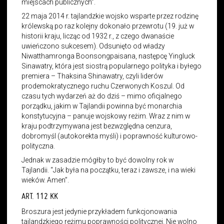
miejscach publicznych”.
22 maja 2014 r. tajlandzkie wojsko wsparte przez rodzinę
królewską po raz kolejny dokonało przewrotu (19. już w
historii kraju, licząc od 1932 r., z czego dwanaście
uwieńczono sukcesem). Odsunięto od władzy
Niwatthamronga Boonsongpaisana, następcę Yingluck
Sinawatry, która jest siostrą popularnego polityka i byłego
premiera – Thaksina Shinawatry, czyli liderów
prodemokratycznego ruchu Czerwonych Koszul. Od
czasu tych wydarzeń aż do dziś – mimo oficjalnego
porządku, jakim w Tajlandii powinna być monarchia
konstytucyjna – panuje wojskowy reżim. Wraz z nim w
kraju podtrzymywana jest bezwzględna cenzura,
dobromyśl (autokorekta myśli) i poprawność kulturowo-
polityczna.
Jednak w zasadzie mógłby to być dowolny rok w
Tajlandii. “Jak była na początku, teraz i zawsze, i na wieki
wieków. Amen”.
ART. 112 KK
Broszura jest jedynie przykładem funkcjonowania
tajlandzkiego reżimu poprawności politycznej. Nie wolno