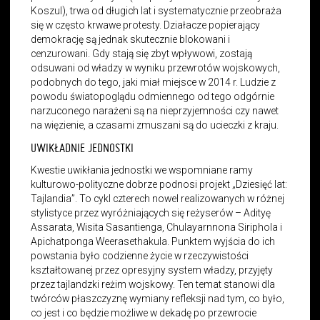
Koszul), trwa od długich lat i systematycznie przeobraża
się w często krwawe protesty. Działacze popierający
demokrację są jednak skutecznie blokowani i
cenzurowani. Gdy stają się zbyt wpływowi, zostają
odsuwani od władzy w wyniku przewrotów wojskowych,
podobnych do tego, jaki miał miejsce w 2014 r. Ludzie z
powodu światopoglądu odmiennego od tego odgórnie
narzuconego narażeni są na nieprzyjemności czy nawet
na więzienie, a czasami zmuszani są do ucieczki z kraju.
UWIKŁADNIE JEDNOSTKI
Kwestie uwikłania jednostki we wspomniane ramy
kulturowo-polityczne dobrze podnosi projekt „Dziesięć lat:
Tajlandia”. To cykl czterech nowel realizowanych w różnej
stylistyce przez wyróżniających się reżyserów – Adityę
Assarata, Wisita Sasantienga, Chulayarnnona Siriphola i
Apichatponga Weerasethakula. Punktem wyjścia do ich
powstania było codzienne życie w rzeczywistości
kształtowanej przez opresyjny system władzy, przyjęty
przez tajlandzki reżim wojskowy. Ten temat stanowi dla
twórców płaszczyznę wymiany refleksji nad tym, co było,
co jest i co będzie możliwe w dekadę po przewrocie