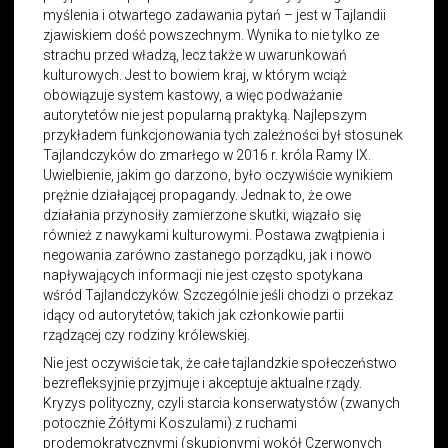
myślenia i otwartego zadawania pytań – jest w Tajlandii
zjawiskiem dość powszechnym. Wynika to nie tylko ze
strachu przed władzą, lecz także w uwarunkowań
kulturowych. Jest to bowiem kraj, w którym wciąż
obowiązuje system kastowy, a więc podważanie
autorytetów nie jest popularną praktyką. Najlepszym
przykładem funkcjonowania tych zależności był stosunek
Tajlandczyków do zmarłego w 2016 r. króla Ramy IX.
Uwielbienie, jakim go darzono, było oczywiście wynikiem
prężnie działającej propagandy. Jednak to, że owe
działania przynosiły zamierzone skutki, wiązało się
również z nawykami kulturowymi. Postawa zwątpienia i
negowania zarówno zastanego porządku, jak i nowo
napływających informacji nie jest często spotykana
wśród Tajlandczyków. Szczególnie jeśli chodzi o przekaz
idący od autorytetów, takich jak członkowie partii
rządzącej czy rodziny królewskiej.
Nie jest oczywiście tak, że całe tajlandzkie społeczeństwo
bezrefleksyjnie przyjmuje i akceptuje aktualne rządy.
Kryzys polityczny, czyli starcia konserwatystów (zwanych
potocznie Żółtymi Koszulami) z ruchami
prodemokratycznymi (skupionymi wokół Czerwonych