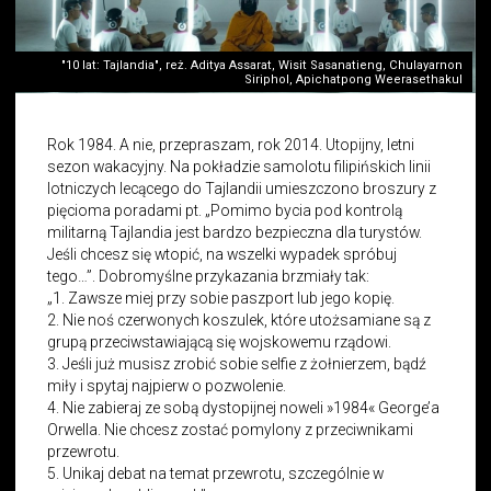
"10 lat: Tajlandia", reż. Aditya Assarat, Wisit Sasanatieng, Chulayarnon
Siriphol, Apichatpong Weerasethakul
Rok 1984. A nie, przepraszam, rok 2014. Utopijny, letni
sezon wakacyjny. Na pokładzie samolotu filipińskich linii
lotniczych lecącego do Tajlandii umieszczono broszury z
pięcioma poradami pt. „Pomimo bycia pod kontrolą
militarną Tajlandia jest bardzo bezpieczna dla turystów.
Jeśli chcesz się wtopić, na wszelki wypadek spróbuj
tego…”. Dobromyślne przykazania brzmiały tak:
„1. Zawsze miej przy sobie paszport lub jego kopię.
2. Nie noś czerwonych koszulek, które utożsamiane są z
grupą przeciwstawiającą się wojskowemu rządowi.
3. Jeśli już musisz zrobić sobie selfie z żołnierzem, bądź
miły i spytaj najpierw o pozwolenie.
4. Nie zabieraj ze sobą dystopijnej noweli »1984« George’a
Orwella. Nie chcesz zostać pomylony z przeciwnikami
przewrotu.
5. Unikaj debat na temat przewrotu, szczególnie w