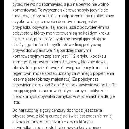
pytać, nie wolno rozmawiać, a już na pewno nie wolno
komentować. Te wytyczne skierowane były jedynie do
turystów, którzy po krótkim odpoczynku na rajskiej plaży
szybko wrócą do swoich domów. Inaczej jest w
przypadku obywateli Tajlandii i ludzi z pozwoleniem na
pobyt stały, którzy monitorowani są na każdym kroku.
Liczne akta, paragrafy i systemy inwigilujące stoją na
straży zgodności ich myśli i słów z linią polityczną
przywódców państwa. Najbardziej znanym i
kontrowersyjnym zapisem jest 112. artykuł kodeksu
karnego. Stanowi on o tym, że „każdy, kto zniesławia,
obraża lub grozi królowi, królowej, następcy tronu lub
regentowi”, może zostać uznany za winnego popełnienia
lese-majeste (obrazy majestatu). Za pojedyncze
przewinienie grozi od 3 do 15 lat pozbawienia wolności. Te
mogą się jednak sumować, a tym samym politycznie
niepokornych obywateli zamykać w więzieniach na długie
lata.
Do narzuconej z góry cenzury dochodzi jeszcze ta
obyczajowa, z którą europejski świat jest znacznie mniej
zaznajomiony. Autocenzura – a w niektórych
przypadkach po prostu brak nawyku krytycznego