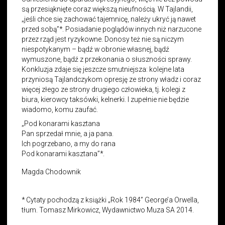
są przesiąknięte coraz większą nieufnością. W Tajlandii,
„jeśli chce się zachować tajemnicę, należy ukryć ją nawet
przed sobą”*. Posiadanie poglądów innych niż narzucone
przez rząd jest ryzykowne. Donosy też nie są niczym
niespotykanym – bądź w obronie własnej, bądź
wymuszone, bądź z przekonania o słuszności sprawy.
Konkluzja zdaje się jeszcze smutniejsza: kolejne lata
przyniosą Tajlandczykom opresję ze strony władz i coraz
więcej złego ze strony drugiego człowieka, tj. kolegi z
biura, kierowcy taksówki, kelnerki. I zupełnie nie będzie
wiadomo, komu zaufać.
„Pod konarami kasztana
Pan sprzedał mnie, a ja pana.
Ich pogrzebano, a my do rana
Pod konarami kasztana”*.
Magda Chodownik
* Cytaty pochodzą z książki „Rok 1984” George’a Orwella,
tłum. Tomasz Mirkowicz, Wydawnictwo Muza SA 2014.