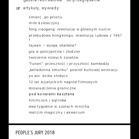
gazeta festiwalowa - do przeglądania
artykuły, wywiady
śmierć. po prostu
miłe dziewczyny
feng xiaogang: rewolucja w głównym nurcie
przebudowa hongkongu. rewolucja ludowa z 1967
r.
tajwan – wyspa skarbów?
gra w policjantów i złodziei
tworzenie nowych światów
"funan": przeszłość i przyszłość kambodży
„belladonna smutku”: powrót kultowej animacji
yu aoi: dzika słodycz
12 lat azjatyckich nagród filmowych
doświadczenia graniczne
pod konarami kasztana
hitchcock i wątroba
dwa tygodnie w szatach mnicha
realizm magiczny i akwarium
PEOPLE'S JURY 2018