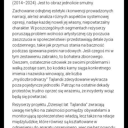
(2014–2024). Jest to obraz jednolicie smutny.
Zachowanie odrębnej estetyki i konwencji prowadzonych
narracji, ale też analiza różnych aspektów systemowej
opresji, nadaje każdej noweli jej własny, niepowtarzalny
charakter. W poszczególnych segmentach reżyserzy
poruszają problem wolności artystycznej czy poczucia
zaszczucia w społeczeństwie i przedstawiają detale życia
codziennego, takie jak przymus stania na baczność
podczas śpiewania pieśni narodowych. Jeśli czegoś mi w
tym zestawieniu zabrakło, to bohatera zbiorowego.
Owszem, ostatecznie człowiek ze swoimi problemami i
walką zostaje sam, bo kodeks karny sięga konkretnego
imienia i nazwiska winowajcy, ale liczba
„myślozbrodniarzy” Tajlandii zdecydowanie wykracza
poza pojedyncze jednostki. Patrząc na ostatnie dekady
protestów, trudno oprzeć się wrażeniu, że incydenty wciąż
będą się powtarzać.
Reżyserzy projektu „Dziesięć lat: Tajlandia” zwracają
uwagę nie tylko na zależności pomiędzy obywatelami a
monitorującą społeczeństwo władzą, lecz także na relacje
międzyludzkie, które również są kształtowane w
odniesieniu do aparatu opresyjnego, więc nie bez powodu