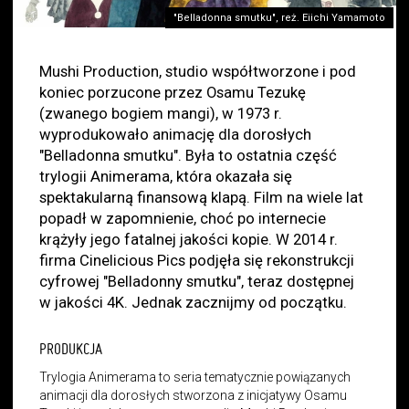
"Belladonna smutku", reż. Eiichi Yamamoto
Mushi Production, studio współtworzone i pod
koniec porzucone przez Osamu Tezukę
(zwanego bogiem mangi), w 1973 r.
wyprodukowało animację dla dorosłych
"Belladonna smutku". Była to ostatnia część
trylogii Animerama, która okazała się
spektakularną finansową klapą. Film na wiele lat
popadł w zapomnienie, choć po internecie
krążyły jego fatalnej jakości kopie. W 2014 r.
firma Cinelicious Pics podjęła się rekonstrukcji
cyfrowej "Belladonny smutku", teraz dostępnej
w jakości 4K. Jednak zacznijmy od początku.
PRODUKCJA
Trylogia Animerama to seria tematycznie powiązanych
animacji dla dorosłych stworzona z inicjatywy Osamu