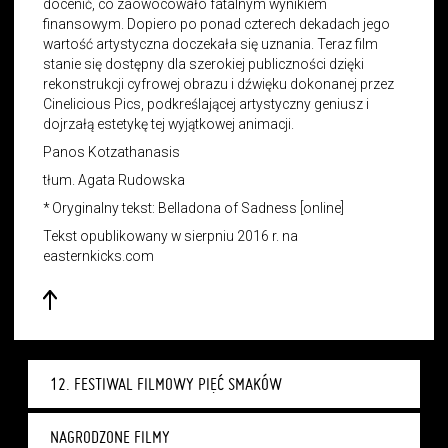
docenić, co zaowocowało fatalnym wynikiem
finansowym. Dopiero po ponad czterech dekadach jego
wartość artystyczna doczekała się uznania. Teraz film
stanie się dostępny dla szerokiej publiczności dzięki
rekonstrukcji cyfrowej obrazu i dźwięku dokonanej przez
Cinelicious Pics, podkreślającej artystyczny geniusz i
dojrzałą estetykę tej wyjątkowej animacji.
Panos Kotzathanasis
tłum. Agata Rudowska
* Oryginalny tekst: Belladona of Sadness [online]
Tekst opublikowany w sierpniu 2016 r. na
easternkicks.com
12. FESTIWAL FILMOWY PIĘĆ SMAKÓW
NAGRODZONE FILMY