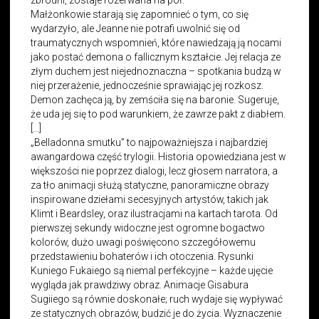
Małżonkowie starają się zapomnieć o tym, co się
wydarzyło, ale Jeanne nie potrafi uwolnić się od
traumatycznych wspomnień, które nawiedzają ją nocami
jako postać demona o fallicznym kształcie. Jej relacja ze
złym duchem jest niejednoznaczna – spotkania budzą w
niej przerażenie, jednocześnie sprawiając jej rozkosz.
Demon zachęca ją, by zemściła się na baronie. Sugeruje,
że uda jej się to pod warunkiem, że zawrze pakt z diabłem.
[…]
„Belladonna smutku” to najpoważniejsza i najbardziej
awangardowa część trylogii. Historia opowiedziana jest w
większości nie poprzez dialogi, lecz głosem narratora, a
za tło animacji służą statyczne, panoramiczne obrazy
inspirowane dziełami secesyjnych artystów, takich jak
Klimt i Beardsley, oraz ilustracjami na kartach tarota. Od
pierwszej sekundy widoczne jest ogromne bogactwo
kolorów, dużo uwagi poświęcono szczegółowemu
przedstawieniu bohaterów i ich otoczenia. Rysunki
Kuniego Fukaiego są niemal perfekcyjne – każde ujęcie
wygląda jak prawdziwy obraz. Animacje Gisabura
Sugiiego są równie doskonałe; ruch wydaje się wypływać
ze statycznych obrazów, budzić je do życia. Wyznaczenie