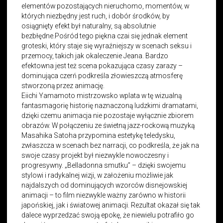
elementów pozostających nieruchomo, momentów, w
których niezbędny jest ruch, i dobór środków, by
osiągnięty efekt był naturalny, są absolutnie
bezbłędne.Pośród tego piękna czai się jednak element
groteski, który staje się wyraźniejszy w scenach seksu i
przemocy, takich jak okaleczenie Jeana. Bardzo
efektowna jest też scena pokazująca czasy zarazy –
dominująca czerń podkreśla złowieszczą atmosferę
stworzoną przez animację.
Eiichi Yamamoto mistrzowsko wplata w tę wizualną
fantasmagorię historię naznaczoną ludzkimi dramatami,
dzięki czemu animacja nie pozostaje wyłącznie zbiorem
obrazów. W połączeniu ze świetną jazz-rockową muzyką
Masahika Satoha przypomina estetykę teledysku,
zwłaszcza w scenach bez narracji, co podkreśla, że jak na
swoje czasy projekt był niezwykle nowoczesny i
progresywny. „Belladonna smutku” – dzięki swojemu
stylowi i radykalnej wizji, w założeniu możliwie jak
najdalszych od dominujących wzorców disnejowskiej
animacji – to film niezwykle ważny zarówno w historii
japońskiej, jak i światowej animacji. Rezultat okazał się tak
dalece wyprzedzać swoją epokę, że niewielu potrafiło go