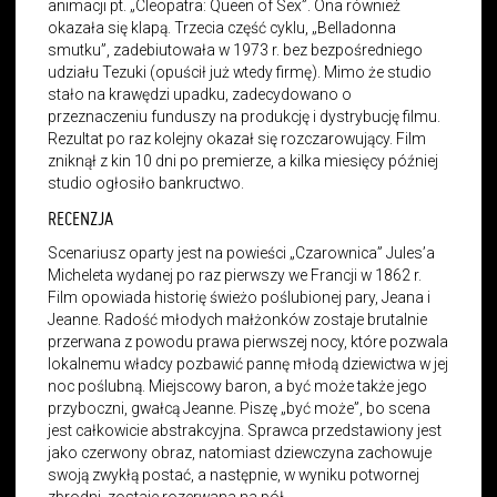
animacji pt. „Cleopatra: Queen of Sex”. Ona również
okazała się klapą. Trzecia część cyklu, „Belladonna
smutku”, zadebiutowała w 1973 r. bez bezpośredniego
udziału Tezuki (opuścił już wtedy firmę). Mimo że studio
stało na krawędzi upadku, zadecydowano o
przeznaczeniu funduszy na produkcję i dystrybucję filmu.
Rezultat po raz kolejny okazał się rozczarowujący. Film
zniknął z kin 10 dni po premierze, a kilka miesięcy później
studio ogłosiło bankructwo.
RECENZJA
Scenariusz oparty jest na powieści „Czarownica” Jules’a
Micheleta wydanej po raz pierwszy we Francji w 1862 r.
Film opowiada historię świeżo poślubionej pary, Jeana i
Jeanne. Radość młodych małżonków zostaje brutalnie
przerwana z powodu prawa pierwszej nocy, które pozwala
lokalnemu władcy pozbawić pannę młodą dziewictwa w jej
noc poślubną. Miejscowy baron, a być może także jego
przyboczni, gwałcą Jeanne. Piszę „być może”, bo scena
jest całkowicie abstrakcyjna. Sprawca przedstawiony jest
jako czerwony obraz, natomiast dziewczyna zachowuje
swoją zwykłą postać, a następnie, w wyniku potwornej
zbrodni, zostaje rozerwana na pół.