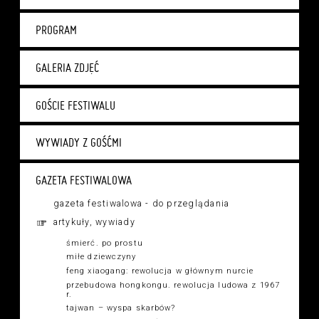
PROGRAM
GALERIA ZDJĘĆ
GOŚCIE FESTIWALU
WYWIADY Z GOŚĆMI
GAZETA FESTIWALOWA
gazeta festiwalowa - do przeglądania
artykuły, wywiady
śmierć. po prostu
miłe dziewczyny
feng xiaogang: rewolucja w głównym nurcie
przebudowa hongkongu. rewolucja ludowa z 1967
r.
tajwan – wyspa skarbów?