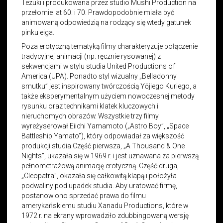
Tezuki i produkowana przez studio Mushi Production na
przełomie lat 60. i 70. Prawdopodobnie miała być
animowaną odpowiedzią na rodzący się wtedy gatunek
pinku eiga.
Poza erotyczną tematyką filmy charakteryzuje połączenie
tradycyjnej animacji (np. ręcznie rysowanej) z
sekwencjami w stylu studia United Productions of
America (UPA). Ponadto styl wizualny „Belladonny
smutku” jest inspirowany twórczością Yōjiego Kuriego, a
także eksperymentalnym użyciem nowoczesnej metody
rysunku oraz technikami klatek kluczowych i
nieruchomych obrazów. Wszystkie trzy filmy
wyreżyserował Eiichi Yamamoto („Astro Boy”, „Space
Battleship Yamato”), który odpowiadał za większość
produkcji studia.Część pierwsza, „A Thousand & One
Nights”, ukazała się w 1969 r. i jest uznawana za pierwszą
pełnometrażową animację erotyczną. Część druga,
„Cleopatra”, okazała się całkowitą klapą i położyła
podwaliny pod upadek studia. Aby uratować firmę,
postanowiono sprzedać prawa do filmu
amerykańskiemu studiu Xanadu Productions, które w
1972 r. na ekrany wprowadziło zdubbingowaną wersję