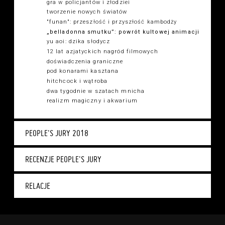
gra w policjantów i złodziei
tworzenie nowych światów
"funan": przeszłość i przyszłość kambodży
„belladonna smutku”: powrót kultowej animacji
yu aoi: dzika słodycz
12 lat azjatyckich nagród filmowych
doświadczenia graniczne
pod konarami kasztana
hitchcock i wątroba
dwa tygodnie w szatach mnicha
realizm magiczny i akwarium
PEOPLE'S JURY 2018
RECENZJE PEOPLE'S JURY
RELACJE