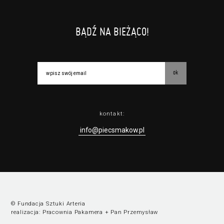
BĄDŹ NA BIEŻĄCO!
ok
kontakt:
info@piecsmakow.pl
© Fundacja Sztuki Arteria
realizacja:
Pracownia Pakamera
+
Pan Przemysław