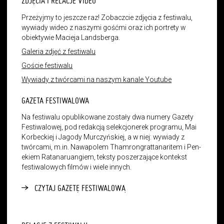
ZDJĘCIA I RELACJE VIDEO
Przeżyjmy to jeszcze raz! Zobaczcie zdjęcia z festiwalu,
wywiady wideo z naszymi gośćmi oraz ich portrety w
obiektywie Macieja Landsberga.
Galeria zdjęć z festiwalu
Goście festiwalu
Wywiady z twórcami na naszym kanale Youtube
GAZETA FESTIWALOWA
Na festiwalu opublikowane zostały dwa numery Gazety
Festiwalowej, pod redakcją selekcjonerek programu, Mai
Korbeckiej i Jagody Murczyńskiej, a w niej: wywiady z
twórcami, m.in. Nawapolem Thamrongrattanaritem i Pen-
ekiem Ratanaruangiem, teksty poszerzające kontekst
festiwalowych filmów i wiele innych.
CZYTAJ GAZETĘ FESTIWALOWĄ