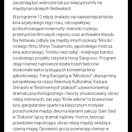
zaczynają być widoczne lub już święcą triumfy na
międzynarodowych festiwalach.
W programie 12 edycji znalazły się najważniejsze tytuły
kina azjatyckiego tego roku, retrospektywy
podsumowujące nowe nurty i kierunki rozwoju
przemysłów filmowych regionu oraz archiwalne klasyki.
Na festiwalu odbyły się między innymi pokazy "Mordu" -
nowego filmu Shinyi Tsukamoto, japońskiego mistrza
kina autorskiego; "Hotelu nad rzeką" - kolejnego bardzo
osobistego projektu reżysera Hong Sang-soo. Program
objął również najnowsze dzieła trzech twórców
doskonale wykorzystujących konwencje kina
gatunkowego. Feng Xiaogang w "Młodości" ukazuje inną
perspektywę na czasy Rewolucji Kulturalnej. Kazuya
Shiraishi w "Bezimiennych ptakach" używa konwencji
dramatu psychologicznego i tworzy zniuansowany obraz
relacji miłosnych, zaś jego "Krew wilków" to brawurowe
kino gangsterskie oparte na klasycznym motywie
porachunków między dwoma klanami yakuzy. Dain Said
w "Dukunie" łączy dramat sądowy i horror, tworząc
prawdziwie niepokojący obraz relacji między władzą a
czarną magią. Opowieści grozy powracają również w