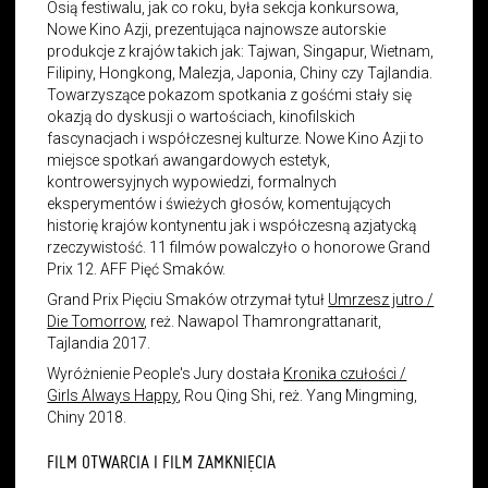
Osią festiwalu, jak co roku, była sekcja konkursowa,
Nowe Kino Azji, prezentująca najnowsze autorskie
produkcje z krajów takich jak: Tajwan, Singapur, Wietnam,
Filipiny, Hongkong, Malezja, Japonia, Chiny czy Tajlandia.
Towarzyszące pokazom spotkania z gośćmi stały się
okazją do dyskusji o wartościach, kinofilskich
fascynacjach i współczesnej kulturze. Nowe Kino Azji to
miejsce spotkań awangardowych estetyk,
kontrowersyjnych wypowiedzi, formalnych
eksperymentów i świeżych głosów, komentujących
historię krajów kontynentu jak i współczesną azjatycką
rzeczywistość. 11 filmów powalczyło o honorowe Grand
Prix 12. AFF Pięć Smaków.
Grand Prix Pięciu Smaków otrzymał tytuł
Umrzesz jutro /
Die Tomorrow
, reż. Nawapol Thamrongrattanarit,
Tajlandia 2017.
Wyróżnienie People's Jury dostała
Kronika czułości /
Girls Always Happy
, Rou Qing Shi, reż. Yang Mingming,
Chiny 2018.
FILM OTWARCIA I FILM ZAMKNIĘCIA