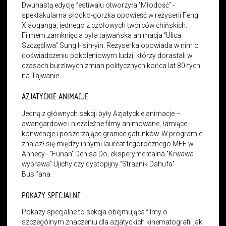
Dwunastą edycję festiwalu otworzyła "Młodość" -
spektakularna słodko-gorzka opowieść w reżyserii Feng
Xiaoganga, jednego z czołowych twórców chińskich.
Filmem zamknięcia była tajwańska animacja "Ulica
Szczęśliwa" Sung Hsin-yin. Reżyserka opowiada w nim o
doświadczeniu pokoleniowym ludzi, którzy dorastali w
czasach burzliwych zmian politycznych końca lat 80-tych
na Tajwanie.
AZJATYCKIE ANIMACJE
Jedną z głównych sekcji były Azjatyckie animacje –
awangardowe i niezależne filmy animowane, łamiące
konwencje i poszerzające granice gatunków. W programie
znalazł się między innymi laureat tegorocznego MFF w
Annecy - "Funan" Denisa Do, eksperymentalna "Krwawa
wyprawa" Ujichy czy dystopijny "Strażnik Dahufa"
Busifana.
POKAZY SPECJALNE
Pokazy specjalne to sekcja obejmująca filmy o
szczególnym znaczeniu dla azjatyckich kinematografii jak