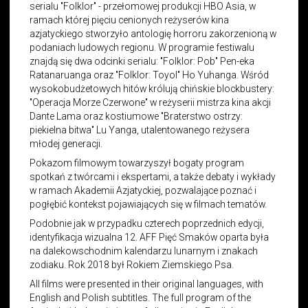
serialu "Folklor" - przełomowej produkcji HBO Asia, w
ramach której pięciu cenionych reżyserów kina
azjatyckiego stworzyło antologię horroru zakorzenioną w
podaniach ludowych regionu. W programie festiwalu
znajdą się dwa odcinki serialu: "Folklor: Pob" Pen-eka
Ratanaruanga oraz "Folklor: Toyol" Ho Yuhanga. Wśród
wysokobudżetowych hitów królują chińskie blockbustery:
"Operacja Morze Czerwone" w reżyserii mistrza kina akcji
Dante Lama oraz kostiumowe "Braterstwo ostrzy:
piekielna bitwa" Lu Yanga, utalentowanego reżysera
młodej generacji.
Pokazom filmowym towarzyszył bogaty program
spotkań z twórcami i ekspertami, a także debaty i wykłady
w ramach Akademii Azjatyckiej, pozwalające poznać i
pogłębić kontekst pojawiających się w filmach tematów.
Podobnie jak w przypadku czterech poprzednich edycji,
identyfikacja wizualna 12. AFF Pięć Smaków oparta była
na dalekowschodnim kalendarzu lunarnym i znakach
zodiaku. Rok 2018 był Rokiem Ziemskiego Psa.
All films were presented in their original languages, with
English and Polish subtitles. The full program of the