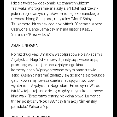
i dzieła twórców doskonale już znanych widzom
festiwalu. W programie znalazły się "Hotel nad rzeką" -
jeden z najnowszych tytułów cenionego koreańskiego
reżysera Hong Sang-soo, radykalny "Mord" Shinyi
Tsukamoto, hit chińskiego box office’u "Operacja Morze
Czerwone" Dante Lama czy mafijna historia Kazuyi
Shiraishi - "Krew wilków”.
ASIAN CINERAMA
Po raz drugi Pięć Smaków współpracowało z Akademią
Azjatyckich Nagród Filmowych, instytucją wspierającą
promocję wysokiej jakości azjatyckiego kina
komercyjnego. W przygotowanej w tym partnerstwie
sekcji (Asian cinerama) znalazly się doskonałe produkcje
gatunkowe i najnowsze dzieła znaczących twórców
wyróżnione Azjatyckimi Nagrodami Filmowymi. Wśród
tytułów tej sekcji znajdzie się między innymi kostiumowe
kino walki "Braterstwo ostrzy: piekielna bitwa" Lu Yanga,
thriller polityczny "Rok 1987" czy film akcji "Śmiertelny
paradoks" Wilsona Yip.