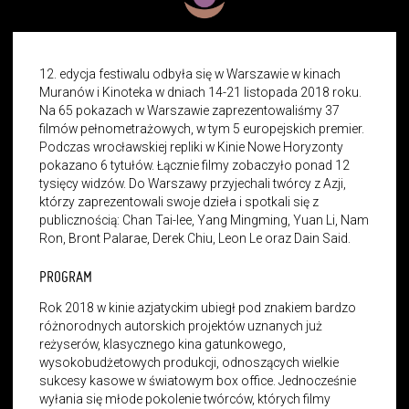
12. edycja festiwalu odbyła się w Warszawie w kinach
Muranów i Kinoteka w dniach 14-21 listopada 2018 roku.
Na 65 pokazach w Warszawie zaprezentowaliśmy 37
filmów pełnometrażowych, w tym 5 europejskich premier.
Podczas wrocławskiej repliki w Kinie Nowe Horyzonty
pokazano 6 tytułów. Łącznie filmy zobaczyło ponad 12
tysięcy widzów. Do Warszawy przyjechali twórcy z Azji,
którzy zaprezentowali swoje dzieła i spotkali się z
publicznością: Chan Tai-lee, Yang Mingming, Yuan Li, Nam
Ron, Bront Palarae, Derek Chiu, Leon Le oraz Dain Said.
PROGRAM
Rok 2018 w kinie azjatyckim ubiegł pod znakiem bardzo
różnorodnych autorskich projektów uznanych już
reżyserów, klasycznego kina gatunkowego,
wysokobudżetowych produkcji, odnoszących wielkie
sukcesy kasowe w światowym box office. Jednocześnie
wyłania się młode pokolenie twórców, których filmy