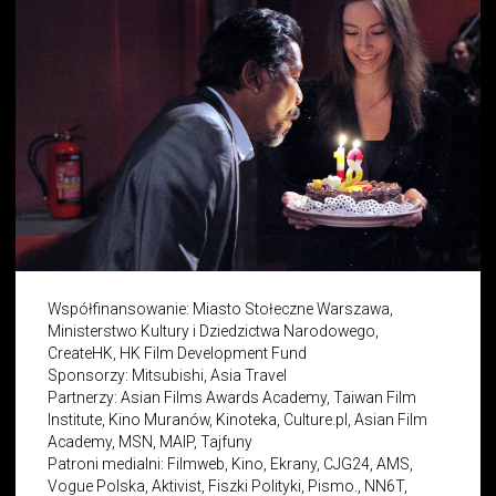
Współfinansowanie: Miasto Stołeczne Warszawa,
Ministerstwo Kultury i Dziedzictwa Narodowego,
CreateHK, HK Film Development Fund
Sponsorzy: Mitsubishi, Asia Travel
Partnerzy: Asian Films Awards Academy, Taiwan Film
Institute, Kino Muranów, Kinoteka, Culture.pl, Asian Film
Academy, MSN, MAIP, Tajfuny
Patroni medialni: Filmweb, Kino, Ekrany, CJG24, AMS,
Vogue Polska, Aktivist, Fiszki Polityki, Pismo., NN6T,