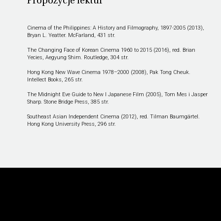
Propozycje lektur
Cinema of the Philippines: A History and Filmography, 1897-2005 (2013),
Bryan L. Yeatter. McFarland, 431 str.
The Changing Face of Korean Cinema 1960 to 2015 (2016), red. Brian
Yecies, Aegyung Shim. Routledge, 304 str.
Hong Kong New Wave Cinema 1978–2000 (2008), Pak Tong Cheuk.
Intellect Books, 265 str.
The Midnight Eve Guide to New I Japanese Film (2005), Tom Mes i Jasper
Sharp. Stone Bridge Press, 385 str.
Southeast Asian Independent Cinema (2012), red. Tilman Baumgärtel.
Hong Kong University Press, 296 str.