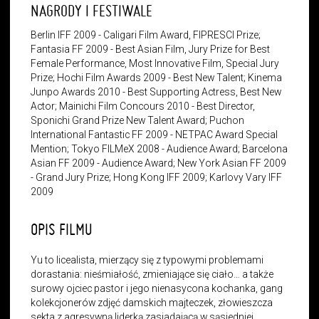
NAGRODY I FESTIWALE
Berlin IFF 2009 - Caligari Film Award, FIPRESCI Prize;
Fantasia FF 2009 - Best Asian Film, Jury Prize for Best
Female Performance, Most Innovative Film, Special Jury
Prize; Hochi Film Awards 2009 - Best New Talent; Kinema
Junpo Awards 2010 - Best Supporting Actress, Best New
Actor; Mainichi Film Concours 2010 - Best Director,
Sponichi Grand Prize New Talent Award; Puchon
International Fantastic FF 2009 - NETPAC Award Special
Mention; Tokyo FILMeX 2008 - Audience Award; Barcelona
Asian FF 2009 - Audience Award; New York Asian FF 2009
- Grand Jury Prize; Hong Kong IFF 2009; Karlovy Vary IFF
2009
OPIS FILMU
Yu to licealista, mierzący się z typowymi problemami
dorastania: nieśmiałość, zmieniające się ciało… a także
surowy ojciec pastor i jego nienasycona kochanka, gang
kolekcjonerów zdjęć damskich majteczek, złowieszcza
sekta z agresywną liderką zasiadającą w sąsiedniej