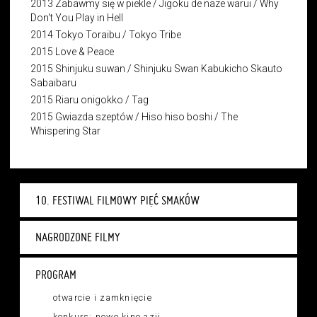
2013 Zabawmy się w piekle / Jigoku de naze warui / Why
Don't You Play in Hell
2014 Tokyo Toraibu / Tokyo Tribe
2015 Love & Peace
2015 Shinjuku suwan / Shinjuku Swan Kabukicho Skauto
Sabaibaru
2015 Riaru onigokko / Tag
2015 Gwiazda szeptów / Hiso hiso boshi / The
Whispering Star
10. FESTIWAL FILMOWY PIĘĆ SMAKÓW
NAGRODZONE FILMY
PROGRAM
otwarcie i zamknięcie
konkurs: nowe kino azji