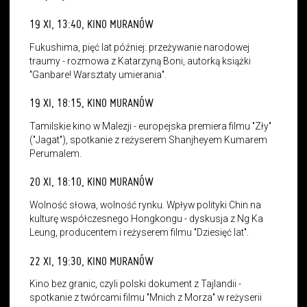
19 XI, 13:40, KINO MURANÓW
Fukushima, pięć lat później: przeżywanie narodowej
traumy - rozmowa z Katarzyną Boni, autorką książki
"Ganbare! Warsztaty umierania".
19 XI, 18:15, KINO MURANÓW
Tamilskie kino w Malezji - europejska premiera filmu "Zły"
("Jagat"), spotkanie z reżyserem Shanjheyem Kumarem
Perumalem.
20 XI, 18:10, KINO MURANÓW
Wolność słowa, wolność rynku. Wpływ polityki Chin na
kulturę współczesnego Hongkongu - dyskusja z Ng Ka
Leung, producentem i reżyserem filmu "Dziesięć lat".
22 XI, 19:30, KINO MURANÓW
Kino bez granic, czyli polski dokument z Tajlandii -
spotkanie z twórcami filmu "Mnich z Morza" w reżyserii