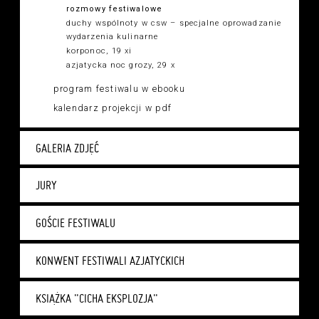
rozmowy festiwalowe
duchy wspólnoty w csw – specjalne oprowadzanie
wydarzenia kulinarne
korponoc, 19 xi
azjatycka noc grozy, 29 x
program festiwalu w ebooku
kalendarz projekcji w pdf
GALERIA ZDJĘĆ
JURY
GOŚCIE FESTIWALU
KONWENT FESTIWALI AZJATYCKICH
KSIĄŻKA "CICHA EKSPLOZJA"