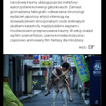
narodowej traumy ukazują poprzez metaforę i
wykorzystanie konwencji gatunkowych. Zamiast
gromadzenia faktografii i odtwarzania chronologii
wydarzeń japońscy artyści interesują się
doświadczeniem emocjonalnym osób dotkniętych
skutkami katastrofy, międzyludzkimi więziami i
możliwościami przepracowania traumy. W sekcji znalazł
się film science-fiction, czarna komedia erotyczna i
częściowo animowany film fantasy dla młodzieży.
WIĘCEJ