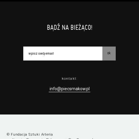
BĄDŹ NA BIEŻĄCO!
ok
kontakt:
info@piecsmakow.pl
© Fundacja Sztuki Arteria