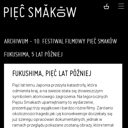
ARCHIWUM - 10. FESTIWAL FILMOWY PIĘĆ SMAKÓW
FUKUSHIMA, 5 LAT PÓŹNIEJ
FUKUSHIMA, PIĘĆ LAT PÓŹNIEJ
Pięć lat temu Japonia przeżyła katastrofę, która
odmieniła kraj, a na świecie stała się złowieszczym
symbolem atomowego zagrożenia. Na tegorocznych
Pięciu Smakach upamiętniamy to wydarzenie,
prezentując trzy wyjątkowe i bardzo różne filmy. Zarówno
okoliczności tragedii jak i jej konsekwencje doczekały się
już szeregu opracowań dokumentalnych, jednak w
ramach przeglądu pokazane zostaną obrazy, które temat