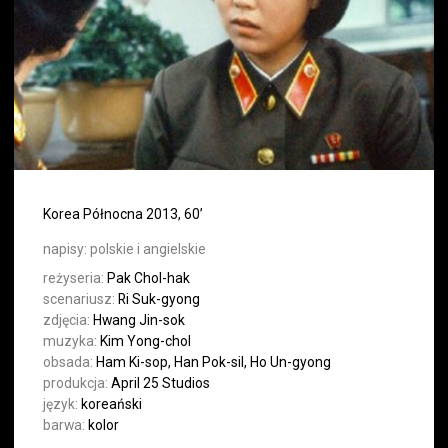
Korea Północna 2013, 60’
napisy:
polskie i angielskie
reżyseria:
Pak Chol-hak
scenariusz:
Ri Suk-gyong
zdjęcia:
Hwang Jin-sok
muzyka:
Kim Yong-chol
obsada:
Ham Ki-sop, Han Pok-sil, Ho Un-gyong
produkcja:
April 25 Studios
język:
koreański
barwa:
kolor