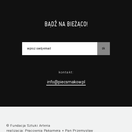
BĄDŹ NA BIEŻĄCO!
ok
kontakt:
info@piecsmakow.pl
© Fundacja Sztuki Arteria
realizacja:
Pracownia Pakamera
+
Pan Przemysław