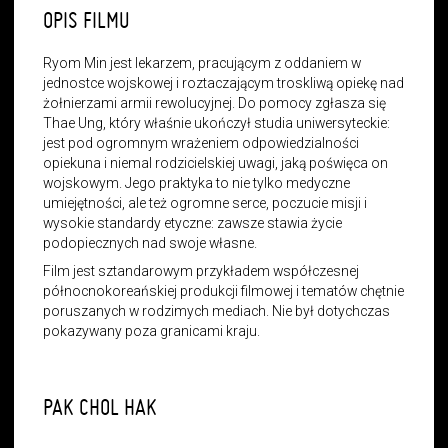
OPIS FILMU
Ryom Min jest lekarzem, pracującym z oddaniem w
jednostce wojskowej i roztaczającym troskliwą opiekę nad
żołnierzami armii rewolucyjnej. Do pomocy zgłasza się
Thae Ung, który właśnie ukończył studia uniwersyteckie:
jest pod ogromnym wrażeniem odpowiedzialności
opiekuna i niemal rodzicielskiej uwagi, jaką poświęca on
wojskowym. Jego praktyka to nie tylko medyczne
umiejętności, ale też ogromne serce, poczucie misji i
wysokie standardy etyczne: zawsze stawia życie
podopiecznych nad swoje własne.
Film jest sztandarowym przykładem współczesnej
północnokoreańskiej produkcji filmowej i tematów chętnie
poruszanych w rodzimych mediach. Nie był dotychczas
pokazywany poza granicami kraju.
PAK CHOL HAK