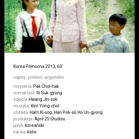
Korea Północna 2013, 60’
napisy:
polskie i angielskie
reżyseria:
Pak Chol-hak
scenariusz:
Ri Suk-gyong
zdjęcia:
Hwang Jin-sok
muzyka:
Kim Yong-chol
obsada:
Ham Ki-sop, Han Pok-sil, Ho Un-gyong
produkcja:
April 25 Studios
język:
koreański
barwa:
kolor