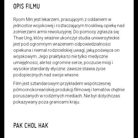
OPIS FILMU
Ryom Min jest lekarzem, pracującym z oddaniem w
jednostce wojskowej i roztaczającym troskliwą opiekę nad
żołnierzami armii rewolucyjnej. Do pomocy zgłasza się
Thae Ung, który właśnie ukończył studia uniwersyteckie:
jest pod ogromnym wrażeniem odpowiedzialności
opiekuna i niemal rodzicielskiej uwagi, jaką poświęca on
wojskowym. Jego praktyka to nie tylko medyczne
umiejętności, ale też ogromne serce, poczucie misji i
wysokie standardy etyczne: zawsze stawia życie
podopiecznych nad swoje własne.
Film jest sztandarowym przykładem współczesnej
północnokoreańskiej produkcji filmowej i tematów chętnie
poruszanych w rodzimych mediach. Nie był dotychczas
pokazywany poza granicami kraju.
PAK CHOL HAK