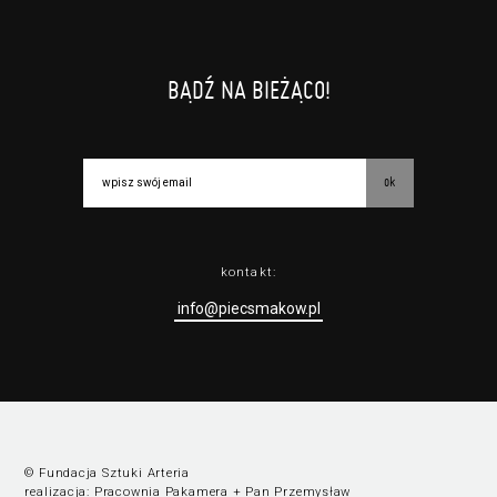
BĄDŹ NA BIEŻĄCO!
ok
kontakt:
info@piecsmakow.pl
© Fundacja Sztuki Arteria
realizacja:
Pracownia Pakamera
+
Pan Przemysław