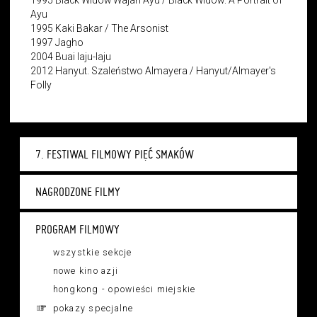
1995 Black Widow Wajah Ayu / Black Widow: A Portrait of
Ayu
1995 Kaki Bakar / The Arsonist
1997 Jagho
2004 Buai laju-laju
2012 Hanyut. Szaleństwo Almayera / Hanyut/Almayer's
Folly
7. FESTIWAL FILMOWY PIĘĆ SMAKÓW
NAGRODZONE FILMY
PROGRAM FILMOWY
wszystkie sekcje
nowe kino azji
hongkong - opowieści miejskie
pokazy specjalne