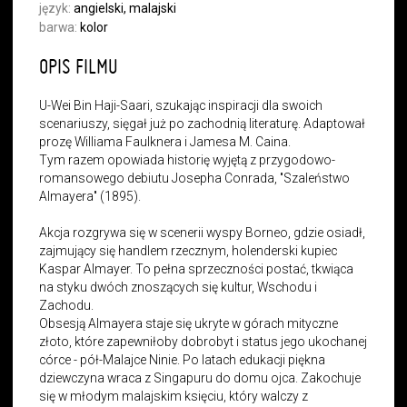
język:
angielski, malajski
barwa:
kolor
OPIS FILMU
U-Wei Bin Haji-Saari, szukając inspiracji dla swoich
scenariuszy, sięgał już po zachodnią literaturę. Adaptował
prozę Williama Faulknera i Jamesa M. Caina.
Tym razem opowiada historię wyjętą z przygodowo-
romansowego debiutu Josepha Conrada, "Szaleństwo
Almayera" (1895).
Akcja rozgrywa się w scenerii wyspy Borneo, gdzie osiadł,
zajmujący się handlem rzecznym, holenderski kupiec
Kaspar Almayer. To pełna sprzeczności postać, tkwiąca
na styku dwóch znoszących się kultur, Wschodu i
Zachodu.
Obsesją Almayera staje się ukryte w górach mityczne
złoto, które zapewniłoby dobrobyt i status jego ukochanej
córce - pół-Malajce Ninie. Po latach edukacji piękna
dziewczyna wraca z Singapuru do domu ojca. Zakochuje
się w młodym malajskim księciu, który walczy z