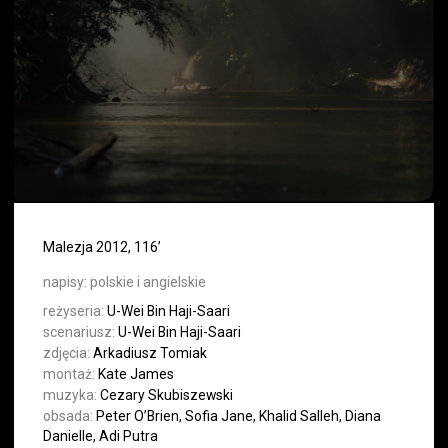
Malezja 2012, 116’
napisy:
polskie i angielskie
reżyseria:
U-Wei Bin Haji-Saari
scenariusz:
U-Wei Bin Haji-Saari
zdjęcia:
Arkadiusz Tomiak
montaż:
Kate James
muzyka:
Cezary Skubiszewski
obsada:
Peter O’Brien, Sofia Jane, Khalid Salleh, Diana
Danielle, Adi Putra