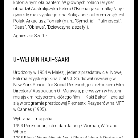
kolonialnym okupantem. W głównych rolach reżyser
obsadził Australijczyka Petera O’Briena i jako matkę Niny -
gwiazdę malezyjskiego kina Sofię Jane, autorem zdjęć jest
Polak, Arkadiusz Tomiak (m.in.: "Symetria", "Palimpsest",
"Daas", "Obława", "Dziewczyna z szafy").
Agnieszka Szeffel
U-WEI BIN HAJI-SAARI
Urodzony w 1954 w Malezji, jeden z przedstawicieli Nowej
Fali malezyjskiego kina z lat 90. Studiował reżyserię w
New York School for Social Research, jest członkiem Film
Directors' Association Of Malaysia, pierwszym w historii
malajskim reżyserem, którego film – "Kaki Bakar"
-
znalazł
się w programie prestiżowej Piętnastki Reżyserów na MFF
w Cannes (1995).
Wybrana filmografia:
1993 Perempuan, Isteri dan Jalang / Woman, Wife and
Whore