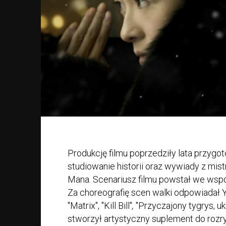
Produkcję filmu poprzedziły lata przygo
studiowanie historii oraz wywiady z mis
Mana. Scenariusz filmu powstał we wspó
Za choreografię scen walki odpowiadał Yu
"Matrix", "Kill Bill"
,
"Przyczajony tygrys, u
stworzył artystyczny suplement do rozr