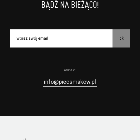
BĄDŹ NA BIEŻĄCO!
ok
kontakt:
info@piecsmakow.pl