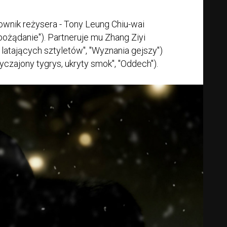
ownik reżysera - Tony Leung Chiu-wai
, pożądanie"). Partneruje mu Zhang Ziyi
 latających sztyletów", "Wyznania gejszy")
czajony tygrys, ukryty smok", "Oddech").