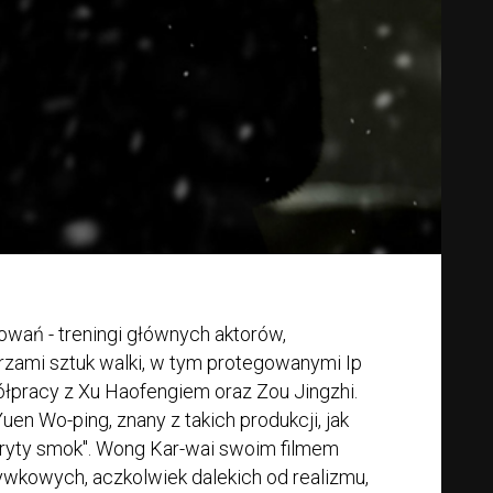
towań - treningi głównych aktorów,
trzami sztuk walki, w tym protegowanymi Ip
łpracy z Xu Haofengiem oraz Zou Jingzhi.
en Wo-ping, znany z takich produkcji, jak
kryty smok". Wong Kar-wai swoim filmem
ywkowych, aczkolwiek dalekich od realizmu,