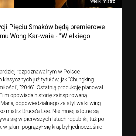
Wielki mistrz
ycji Pięciu Smaków będą premierowe
lmu Wong Kar-waia - "Wielkiego
bardziej rozpoznawalnym w Polsce
klasycznych już tytułów, jak "Chungking
miłości", "2046". Ostatnią produkcję planował
ta. Film opowiada historię zainspirowaną
 Mana, odpowiedzialnego za styl walki wing
o mistrz Bruce'a Lee. Nie mniej istotne są
ywa się w pierwszych latach republiki, tuż po
s, w jakim pogrążył się kraj, był jednocześnie