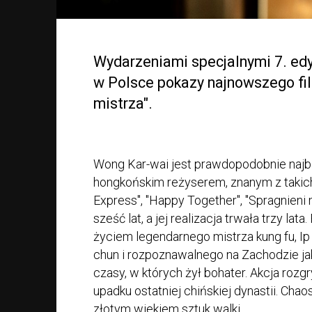
Wydarzeniami specjalnymi 7. ed
w Polsce pokazy najnowszego fi
mistrza".
Wong Kar-wai jest prawdopodobnie naj
hongkońskim reżyserem, znanym z takich 
Express", "Happy Together", "Spragnieni 
sześć lat, a jej realizacja trwała trzy la
życiem legendarnego mistrza kung fu, Ip
chun i rozpoznawalnego na Zachodzie jak
czasy, w których żył bohater. Akcja rozgr
upadku ostatniej chińskiej dynastii. Chao
złotym wiekiem sztuk walki.