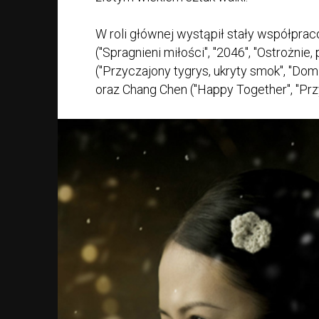
W roli głównej wystąpił stały współprac
("Spragnieni miłości", "2046", "Ostrożnie
("Przyczajony tygrys, ukryty smok", "Dom
oraz Chang Chen ("Happy Together", "Przy