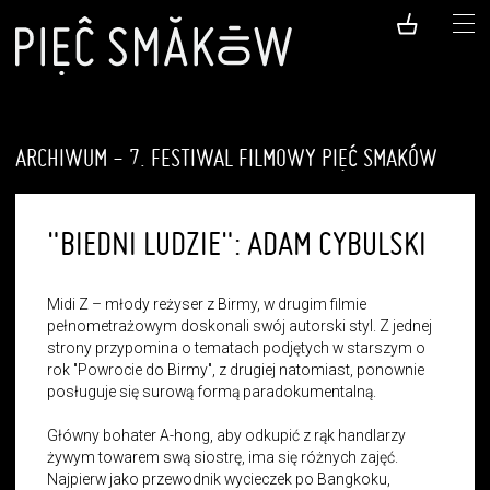
ARCHIWUM - 7. FESTIWAL FILMOWY PIĘĆ SMAKÓW
"BIEDNI LUDZIE": ADAM CYBULSKI
Midi Z – młody reżyser z Birmy, w drugim filmie
pełnometrażowym doskonali swój autorski styl. Z jednej
strony przypomina o tematach podjętych w starszym o
rok "Powrocie do Birmy", z drugiej natomiast, ponownie
posługuje się surową formą paradokumentalną.
Główny bohater A-hong, aby odkupić z rąk handlarzy
żywym towarem swą siostrę, ima się różnych zajęć.
Najpierw jako przewodnik wycieczek po Bangkoku,