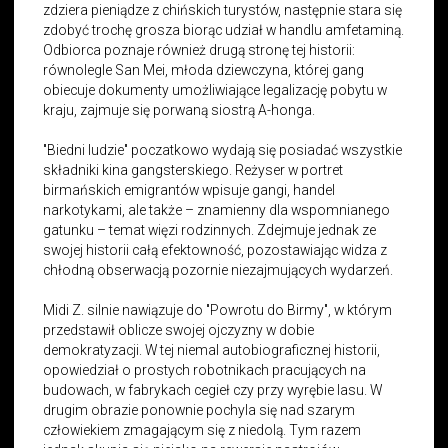
zdziera pieniądze z chińskich turystów, następnie stara się
zdobyć trochę grosza biorąc udział w handlu amfetaminą.
Odbiorca poznaje również drugą stronę tej historii:
równolegle San Mei, młoda dziewczyna, której gang
obiecuje dokumenty umożliwiające legalizację pobytu w
kraju, zajmuje się porwaną siostrą A-honga.
"Biedni ludzie" poczatkowo wydają się posiadać wszystkie
składniki kina gangsterskiego. Reżyser w portret
birmańskich emigrantów wpisuje gangi, handel
narkotykami, ale także – znamienny dla wspomnianego
gatunku – temat więzi rodzinnych. Zdejmuje jednak ze
swojej historii całą efektowność, pozostawiając widza z
chłodną obserwacją pozornie niezajmujących wydarzeń.
Midi Z. silnie nawiązuje do "Powrotu do Birmy", w którym
przedstawił oblicze swojej ojczyzny w dobie
demokratyzacji. W tej niemal autobiograficznej historii,
opowiedział o prostych robotnikach pracujących na
budowach, w fabrykach cegieł czy przy wyrębie lasu. W
drugim obrazie ponownie pochyla się nad szarym
człowiekiem zmagającym się z niedolą. Tym razem