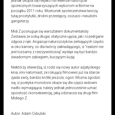
jednak skupia się niejako na rewersie nastrojów
społecznych towarzyszących wyborom w Birmie na
początku 2011 roku. Wizerunek społeczeństwa tworzą
tutaj prostytutki, drobni przestępcy, oszuści i nieudolni
gangsterzy.
Midi Z posługuje się warsztatem dokumentalisty.
Zestawia ze sobą długie, statyczne ujęcia, jak i rozedrgane
zdjęcia z ręki. Angażuje naturszczyków zerkających często
w oko kamery, co dla twórcy zakładającego, iż "realizm nie
jest tożsamy z rzeczywistością" wydaje się być bardzo
świadomym zabiegiem, burzącym iluzję.
Niektórzy stwierdzą, iż rodzi się nowy autor azjatyckiego
kina, inni natomiast, że rokujący filmowiec już na starcie
zjada swój, bardzo krótki jeszcze, ogon. Można zgodzić
się, iż poetyka monotonii okaże się dla części widowni
nadto wymagająca, należy jednak jednocześnie uznać
spoistość i konsekwencję, jaką odznacza się drugi film
Midiego Z.
Autor: Adam Cybulski