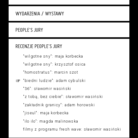
WYDARZENIA / WYSTAWY
PEOPLE'S JURY
RECENZJE PEOPLE'S JURY
"wilgotne sny": maja korbecka
"wilgotne sny": krzysztof osica
"homostratus": marcin szot
"biedni ludzie": adam cybulski
"36": sławomir wasiński
"z tobą, bez ciebie": sławomir wasiński
"zakładnik granicy": adam horowski
"jiseul": maja korbecka
"ilo ilo": magda malinowska
filmy z programu fresh wave: sławomir wasiński