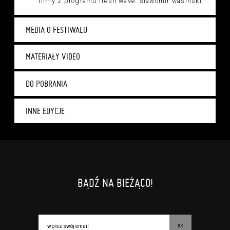
filmy z programu fresh wave: sławomir wasiński
MEDIA O FESTIWALU
MATERIAŁY VIDEO
DO POBRANIA
INNE EDYCJE
BĄDŹ NA BIEŻĄCO!
ok