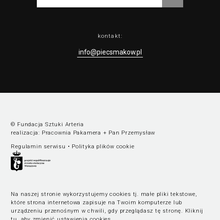
kontakt:
info@piecsmakow.pl
© Fundacja Sztuki Arteria
realizacja:
Pracownia Pakamera
+
Pan Przemysław
Regulamin serwisu
•
Polityka plików cookie
Na naszej stronie wykorzystujemy cookies tj. małe pliki tekstowe,
które strona internetowa zapisuje na Twoim komputerze lub
urządzeniu przenośnym w chwili, gdy przeglądasz tę stronę.
Kliknij
tu, aby zmienić ustawienia cookies
.