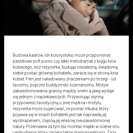
Budowa kadrów, ich kolorystyka, może przypominać
pastelowe soft porno czy lekki melodramat z kręgu kina
kobiecego, lecz reżyserka, budując niezależną, świadomą
siebie postać głównej bohaterki, zwraca się w stronę kina
kobiet. Film jest naładowany znaczeniami po brzegi - od
taoizmu, poprzez buddyzmdo szamanizmu. Motyw
zakwestionowania granicy między snem a jawą wydaje
się jednym z najciekawszych. Przywołując słynną
przypowieść taoistyczną o śnie mędrca i motylu,
reżyserka może sugerować, że postać inkuba, który
pojawia się w snach bohaterki jest tak naprawdę jej
wyobrażeniem, częścią jej własnej nieuświadomionej
natury. Przemawia za tym też montaż miękki w scenie snu
i wybudzenia, który zaciera także granice realności. Za tą