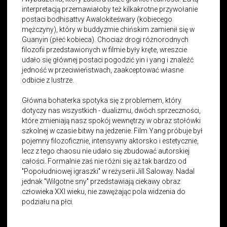
interpretacją przemawiałoby też kilkakrotne przywołanie
postaci bodhisattvy Awalokiteśwary (kobiecego
mężczyny), który w buddyzmie chińskim zamienił się w
Guanyin (płeć kobieca). Chociaż drogi różnorodnych
filozofii przedstawionych w filmie były kręte, wreszcie
udało się głównej postaci pogodzić yin i yang i znaleźć
jedność w przeciwieństwach, zaakceptować własne
odbicie z lustrze.
Główna bohaterka spotyka się z problemem, który
dotyczy nas wszystkich - dualizmu, dwóch sprzeczności,
które zmieniają nasz spokój wewnętrzy w obraz stołówki
szkolnej w czasie bitwy na jedzenie. Film Yang próbuje był
pojemny filozoficznie, intensywny aktorsko i estetycznie,
lecz z tego chaosu nie udało się zbudować autorskiej
całości. Formalnie zaś nie różni się aż tak bardzo od
"Popołudniowej igraszki" w reżyserii Jill Saloway. Nadal
jednak "Wilgotne sny" przedstawiają ciekawy obraz
człowieka XXI wieku, nie zawężając pola widzenia do
podziału na płci.