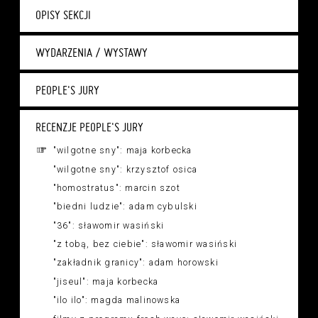
OPISY SEKCJI
WYDARZENIA / WYSTAWY
PEOPLE'S JURY
RECENZJE PEOPLE'S JURY
"wilgotne sny": maja korbecka
"wilgotne sny": krzysztof osica
"homostratus": marcin szot
"biedni ludzie": adam cybulski
"36": sławomir wasiński
"z tobą, bez ciebie": sławomir wasiński
"zakładnik granicy": adam horowski
"jiseul": maja korbecka
"ilo ilo": magda malinowska