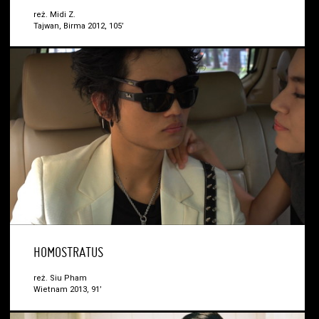
reż. Midi Z.
Tajwan, Birma 2012, 105’
HOMOSTRATUS
reż. Siu Pham
Wietnam 2013, 91’