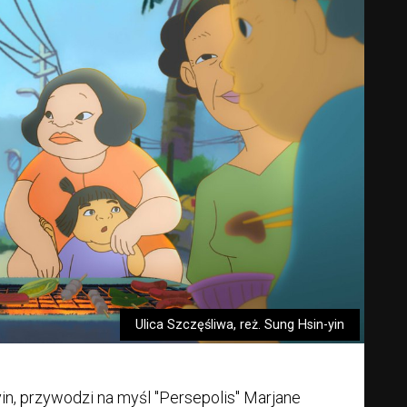
Ulica Szczęśliwa, reż. Sung Hsin-yin
yin, przywodzi na myśl "Persepolis" Marjane