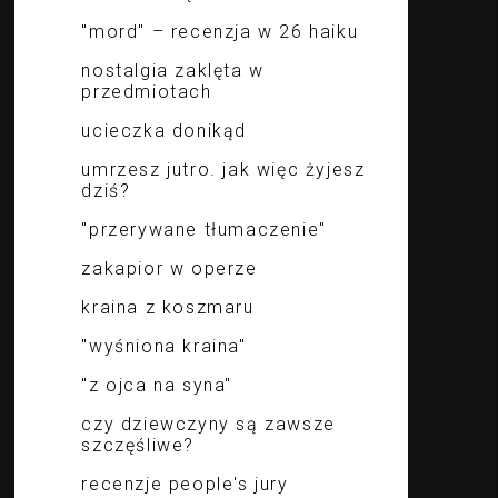
"mord" – recenzja w 26 haiku
nostalgia zaklęta w
przedmiotach
ucieczka donikąd
umrzesz jutro. jak więc żyjesz
dziś?
"przerywane tłumaczenie"
zakapior w operze
kraina z koszmaru
"wyśniona kraina"
"z ojca na syna"
czy dziewczyny są zawsze
szczęśliwe?
recenzje people's jury