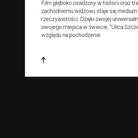
Film głęboko osadzony w historii oraz tr
zachodniemu widzowi, staje się medium
rzeczywistości. Dzięki swojej uniwersal
swojego miejsca w świecie, "Ulica Szczę
względu na pochodzenie.