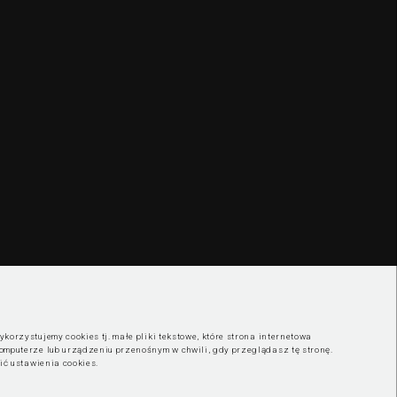
korzystujemy cookies tj. małe pliki tekstowe, które strona internetowa
omputerze lub urządzeniu przenośnym w chwili, gdy przeglądasz tę stronę.
nić ustawienia cookies
.