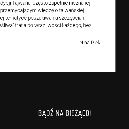
adycji Tajwanu, często zupełnie nieznanej
 przemycającym wiedzę o tajwańskiej
nej tematyce poszukiwania szczęścia i
śliwa" trafia do wrażliwości każdego, bez
Nina Pięk
BĄDŹ NA BIEŻĄCO!