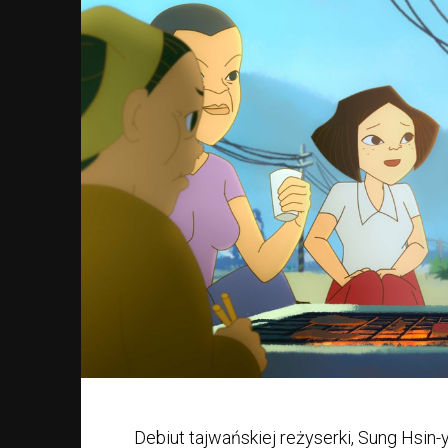
Debiut tajwańskiej reżyserki, Sung Hsin-