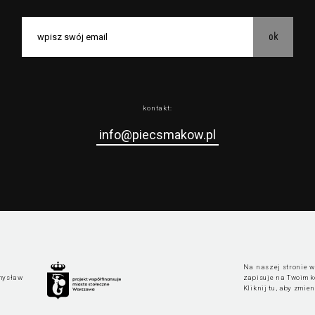
ok
kontakt:
info@piecsmakow.pl
Na naszej stronie wy
mysław
zapisuje na Twoim k
Kliknij tu, aby zmie