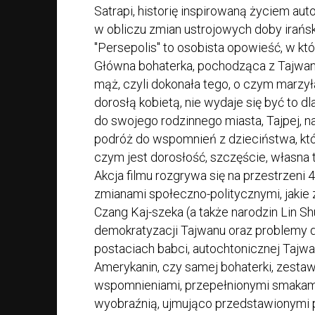
Satrapi, historię inspirowaną życiem aut
w obliczu zmian ustrojowych doby irański
"Persepolis" to osobista opowieść, w które
Główna bohaterka, pochodząca z Tajwan
mąż, czyli dokonała tego, o czym marzyła
dorosłą kobietą, nie wydaje się być to dl
do swojego rodzinnego miasta, Tajpej, n
podróż do wspomnień z dzieciństwa, któ
czym jest dorosłość, szczęście, własna 
Akcja filmu rozgrywa się na przestrzeni 40 
zmianami społeczno-politycznymi, jakie
Czang Kaj-szeka (a także narodzin Lin Sh
demokratyzacji Tajwanu oraz problemy 
postaciach babci, autochtonicznej Tajwank
Amerykanin, czy samej bohaterki, zesta
wspomnieniami, przepełnionymi smakami
wyobraźnią, ujmująco przedstawionymi p