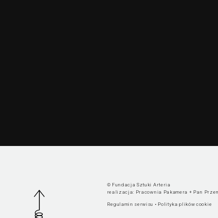
© Fundacja Sztuki Arteria
realizacja:
Pracownia Pakamera
+
Pan Prze
Regulamin serwisu
•
Polityka plików cookie