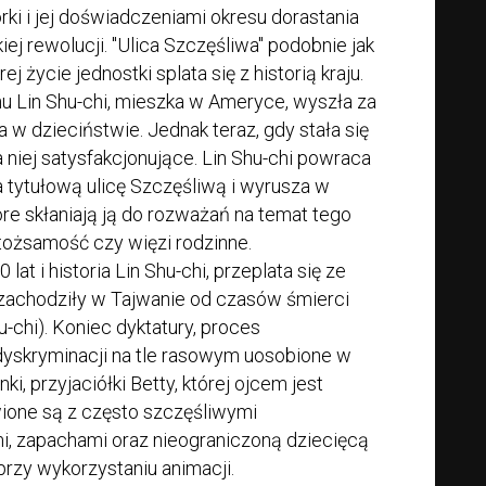
orki i jej doświadczeniami okresu dorastania
ej rewolucji. "Ulica Szczęśliwa" podobnie jak
j życie jednostki splata się z historią kraju.
u Lin Shu-chi, mieszka w Ameryce, wyszła za
 w dzieciństwie. Jednak teraz, gdy stała się
a niej satysfakcjonujące. Lin Shu-chi powraca
a tytułową ulicę Szczęśliwą i wyrusza w
re skłaniają ją do rozważań na temat tego
tożsamość czy więzi rodzinne.
lat i historia Lin Shu-chi, przeplata się ze
 zachodziły w Tajwanie od czasów śmierci
u-chi). Koniec dyktatury, proces
dyskryminacji na tle rasowym uosobione w
i, przyjaciółki Betty, której ojcem jest
wione są z często szczęśliwymi
, zapachami oraz nieograniczoną dziecięcą
rzy wykorzystaniu animacji.