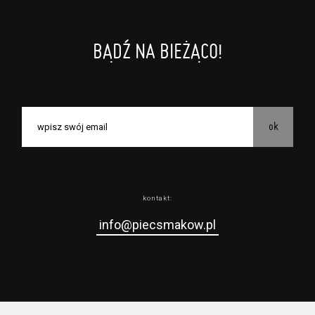
BĄDŹ NA BIEŻĄCO!
ok
kontakt:
info@piecsmakow.pl