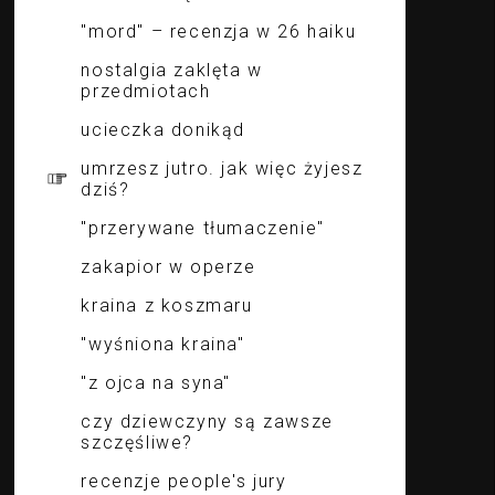
"mord" – recenzja w 26 haiku
nostalgia zaklęta w
przedmiotach
ucieczka donikąd
umrzesz jutro. jak więc żyjesz
dziś?
"przerywane tłumaczenie"
zakapior w operze
kraina z koszmaru
"wyśniona kraina"
"z ojca na syna"
czy dziewczyny są zawsze
szczęśliwe?
recenzje people's jury