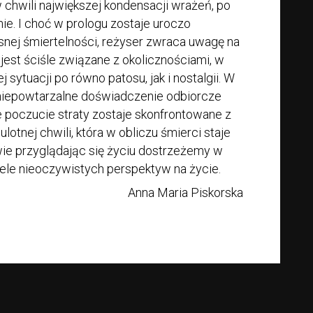
 chwili największej kondensacji wrażeń, po
e. I choć w prologu zostaje uroczo
nej śmiertelności, reżyser zwraca uwagę na
, jest ściśle związane z okolicznościami, w
j sytuacji po równo patosu, jak i nostalgii. W
niepowtarzalne doświadczenie odbiorcze
 poczucie straty zostaje skonfrontowane z
otnej chwili, która w obliczu śmierci staje
iwie przyglądając się życiu dostrzeżemy w
wiele nieoczywistych perspektyw na życie.
Anna Maria Piskorska