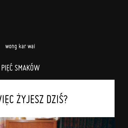
wong kar wai
 PIĘĆ SMAKÓW
IĘC ŻYJESZ DZIŚ?