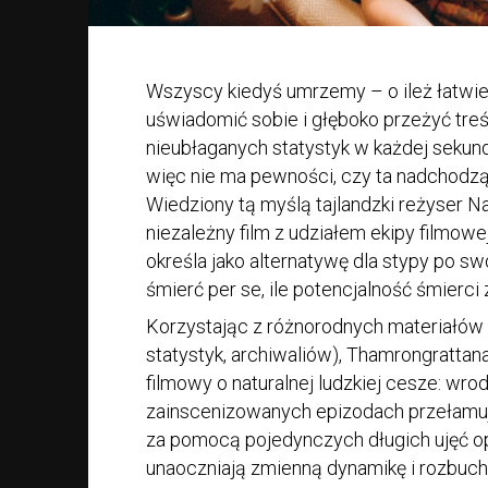
Wszyscy kiedyś umrzemy – o ileż łatwiej 
uświadomić sobie i głęboko przeżyć treś
nieubłaganych statystyk w każdej sekund
więc nie ma pewności, czy ta nadchodzą
Wiedziony tą myślą tajlandzki reżyser N
niezależny film z udziałem ekipy filmowe
określa jako alternatywę dla stypy po sw
śmierć per se, ile potencjalność śmierci 
Korzystając z różnorodnych materiałó
statystyk, archiwaliów), Thamrongrattan
filmowy o naturalnej ludzkiej cesze: wro
zainscenizowanych epizodach przełamu
za pomocą pojedynczych długich ujęć op
unaoczniają zmienną dynamikę i rozbucha