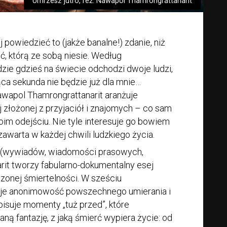
Umrzesz jutro, reż. Nawapol Thamrongrattanarit
powiedzieć to (jakże banalne!) zdanie, niż
ć, którą ze sobą niesie. Według
zie gdzieś na świecie odchodzi dwoje ludzi,
ca sekunda nie będzie już dla mnie…
awapol Thamrongrattanarit aranżuje
j złożonej z przyjaciół i znajomych – co sam
oim odejściu. Nie tyle interesuje go bowiem
zawarta w każdej chwili ludzkiego życia.
w (wywiadów, wiadomości prasowych,
arit tworzy fabularno-dokumentalny esej
dzonej śmiertelności. W sześciu
je anonimowość powszechnego umierania i
isuje momenty „tuż przed”, które
ną fantazję, z jaką śmierć wypiera życie: od