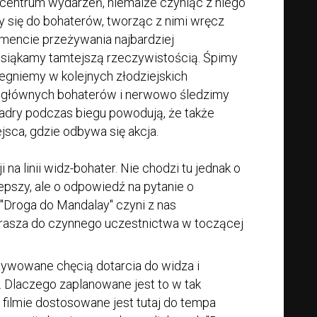
 centrum wydarzeń, niemalże czyniąc z niego
 się do bohaterów, tworząc z nimi wręcz
omencie przeżywania najbardziej
esiąkamy tamtejszą rzeczywistością. Śpimy
 biegniemy w kolejnych złodziejskich
a głównych bohaterów i nerwowo śledzimy
adry podczas biegu powodują, że także
sca, gdzie odbywa się akcja.
 na linii widz-bohater. Nie chodzi tu jednak o
lepszy, ale o odpowiedź na pytanie o
 "Droga do Mandalay" czyni z nas
prasza do czynnego uczestnictwa w toczącej
tywowane chęcią dotarcia do widza i
. Dlaczego zaplanowane jest to w tak
filmie dostosowane jest tutaj do tempa