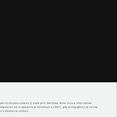
korzystujemy cookies tj. małe pliki tekstowe, które strona internetowa
omputerze lub urządzeniu przenośnym w chwili, gdy przeglądasz tę stronę.
nić ustawienia cookies
.