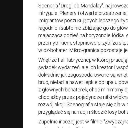
Sceneria "Drogi do Mandalay", najnowsz
intryguje. Plenery i otwarte przestrzenie s
imigrantów poszukujących lepszego życ
łagodnie i subtelnie zbliżając go do głó
majacząca gdzieś na horyzoncie łódka, 
przemytnikiem, stopniowo przybliża się, 
widz-bohater. Mikro-granica pozostaje je
Wnętrze hali fabrycznej, w której pracuj
świadek wydarzeń, ale ich kreator i wsp
dokładnie jak zagospodarowane są wnętr
brud, nieład, a nawet lepkie od upału po
z głównych bohaterek, choć minimalny 
chociażby przez pojedyncze nitki włókn
rozwój akcji. Scenografia staje się dla 
przyglądać się narracji i śledzić losy bo
Zupełnie inaczej jest w filmie "Zwyczaj