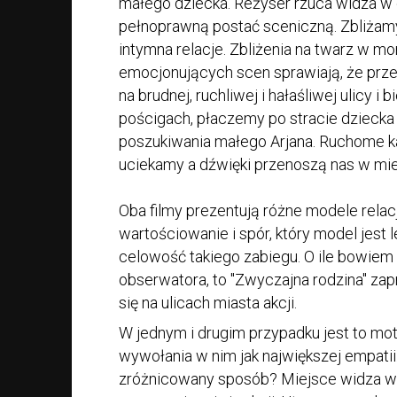
małego dziecka. Reżyser rzuca widza w
pełnoprawną postać sceniczną. Zbliżamy
intymna relacje. Zbliżenia na twarz w m
emocjonujących scen sprawiają, że prz
na brudnej, ruchliwej i hałaśliwej ulicy i
pościgach, płaczemy po stracie dzieck
poszukiwania małego Arjana. Ruchome k
uciekamy a dźwięki przenoszą nas w miej
Oba filmy prezentują różne modele relacji
wartościowanie i spór, który model jest 
celowość takiego zabiegu. O ile bowiem
obserwatora, to "Zwyczajna rodzina" za
się na ulicach miasta akcji.
W jednym i drugim przypadku jest to mo
wywołania w nim jak największej empatii
zróżnicowany sposób? Miejsce widza w 