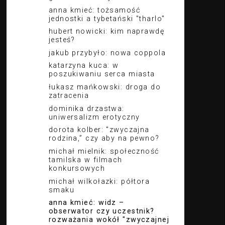
anna kmieć: tożsamość
jednostki a tybetański "tharlo"
hubert nowicki: kim naprawdę
jesteś?
jakub przybyło: nowa coppola
katarzyna kuca: w
poszukiwaniu serca miasta
łukasz mańkowski: droga do
zatracenia
dominika drzastwa:
uniwersalizm erotyczny
dorota kolber: "zwyczajna
rodzina,” czy aby na pewno?
michał mielnik: społeczność
tamilska w filmach
konkursowych
michał wilkołazki: półtora
smaku
anna kmieć: widz –
obserwator czy uczestnik?
rozważania wokół "zwyczajnej