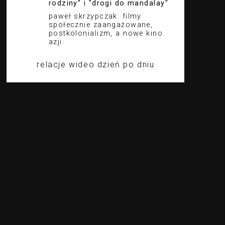
rodziny" i "drogi do mandalay"
paweł skrzypczak: filmy
społecznie zaangażowane,
postkolonializm, a nowe kino
azji
relacje wideo dzień po dniu