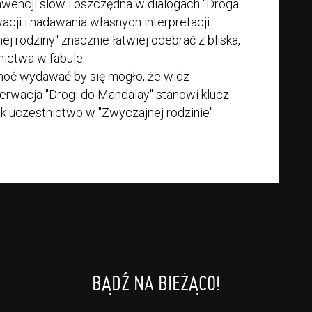
nwencji slow i oszczędna w dialogach "Droga
cji i nadawania własnych interpretacji.
j rodziny" znacznie łatwiej odebrać z bliska,
ictwa w fabule.
hoć wydawać by się mogło, że widz-
serwacja "Drogi do Mandalay" stanowi klucz
ak uczestnictwo w "Zwyczajnej rodzinie".
BĄDŹ NA BIEŻĄCO!