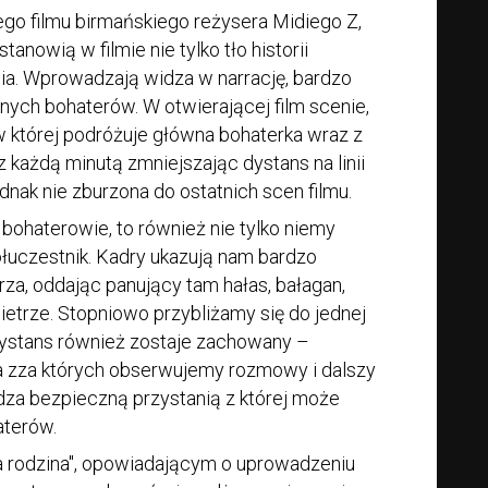
ego filmu birmańskiego reżysera Midiego Z,
tanowią w filmie nie tylko tło historii
ia. Wprowadzają widza w narrację, bardzo
wnych bohaterów. W otwierającej film scenie,
w której podróżuje główna bohaterka wraz z
z każdą minutą zmniejszając dystans na linii
dnak nie zburzona do ostatnich scen filmu.
ą bohaterowie, to również nie tylko niemy
ółuczestnik. Kadry ukazują nam bardzo
za, oddając panujący tam hałas, bałagan,
wietrze. Stopniowo przybliżamy się do jednej
dystans również zostaje zachowany –
a zza których obserwujemy rozmowy i dalszy
widza bezpieczną przystanią z której może
haterów.
na rodzina", opowiadającym o uprowadzeniu