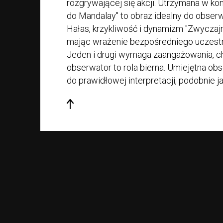
rozgrywającej się akcji. Utrzymana w ko
do Mandalay" to obraz idealny do obserwa
Hałas, krzykliwość i dynamizm "Zwyczajne
mając wrażenie bezpośredniego uczestn
Jeden i drugi wymaga zaangażowania, c
obserwator to rola bierna. Umiejętna ob
do prawidłowej interpretacji, podobnie j