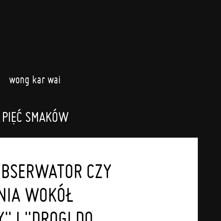
wong kar wai
 PIĘĆ SMAKÓW
OBSERWATOR CZY
NIA WOKÓŁ
" I "DROGI DO