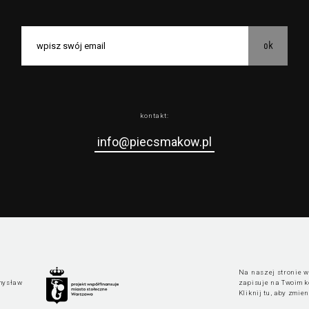
ok
kontakt:
info@piecsmakow.pl
Na naszej stronie wy
mysław
zapisuje na Twoim k
Kliknij tu, aby zmie