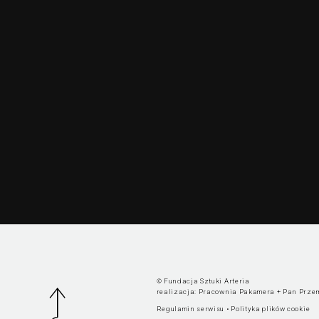
© Fundacja Sztuki Arteria
realizacja:
Pracownia Pakamera
+
Pan Prze
Regulamin serwisu
•
Polityka plików cookie