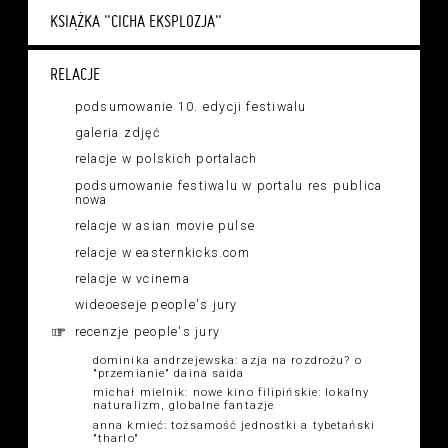
KSIĄŻKA "CICHA EKSPLOZJA"
RELACJE
podsumowanie 10. edycji festiwalu
galeria zdjęć
relacje w polskich portalach
podsumowanie festiwalu w portalu res publica
nowa
relacje w asian movie pulse
relacje w easternkicks.com
relacje w vcinema
wideoeseje people's jury
recenzje people's jury
dominika andrzejewska: azja na rozdrożu? o
"przemianie" daina saida
michał mielnik: nowe kino filipińskie: lokalny
naturalizm, globalne fantazje
anna kmieć: tożsamość jednostki a tybetański
"tharlo"