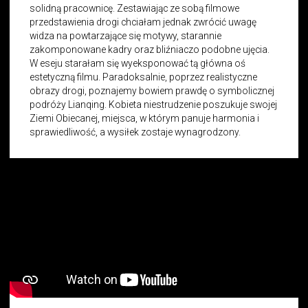
solidną pracownicę. Zestawiając ze sobą filmowe
przedstawienia drogi chciałam jednak zwrócić uwagę
widza na powtarzające się motywy, starannie
zakomponowane kadry oraz bliźniaczo podobne ujęcia.
W eseju starałam się wyeksponować tą główna oś
estetyczną filmu. Paradoksalnie, poprzez realistyczne
obrazy drogi, poznajemy bowiem prawdę o symbolicznej
podróży Lianqing. Kobieta niestrudzenie poszukuje swojej
Ziemi Obiecanej, miejsca, w którym panuje harmonia i
sprawiedliwość, a wysiłek zostaje wynagrodzony.