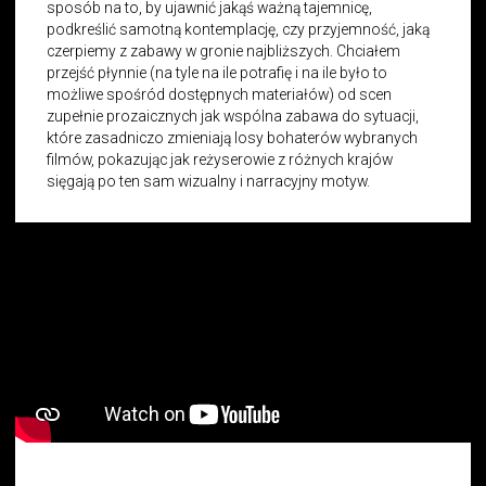
sposób na to, by ujawnić jakąś ważną tajemnicę,
podkreślić samotną kontemplację, czy przyjemność, jaką
czerpiemy z zabawy w gronie najbliższych. Chciałem
przejść płynnie (na tyle na ile potrafię i na ile było to
możliwe spośród dostępnych materiałów) od scen
zupełnie prozaicznych jak wspólna zabawa do sytuacji,
które zasadniczo zmieniają losy bohaterów wybranych
filmów, pokazując jak reżyserowie z różnych krajów
sięgają po ten sam wizualny i narracyjny motyw.