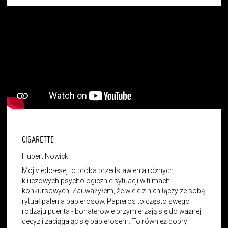
CIGARETTE
Hubert Nowicki
Mój viedo-esej to próba przedstawienia różnych
kluczowych psychologicznie sytuacji w filmach
konkursowych. Zauważyłem, że wiele z nich łączy ze sobą
rytuał palenia papierosów. Papieros to często swego
rodzaju puenta - bohaterowie przymierzają się do ważnej
decyzji zaciągając się papierosem. To również dobry