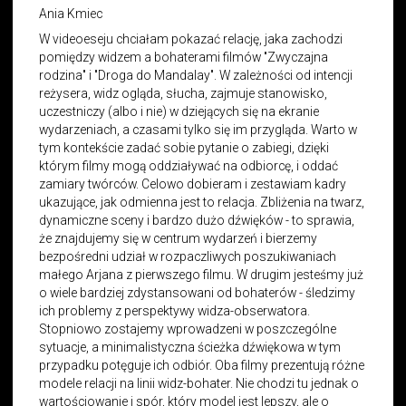
Ania Kmiec
W videoeseju chciałam pokazać relację, jaka zachodzi
pomiędzy widzem a bohaterami filmów "Zwyczajna
rodzina" i "Droga do Mandalay". W zależności od intencji
reżysera, widz ogląda, słucha, zajmuje stanowisko,
uczestniczy (albo i nie) w dziejących się na ekranie
wydarzeniach, a czasami tylko się im przygląda. Warto w
tym kontekście zadać sobie pytanie o zabiegi, dzięki
którym filmy mogą oddziaływać na odbiorcę, i oddać
zamiary twórców. Celowo dobieram i zestawiam kadry
ukazujące, jak odmienna jest to relacja. Zbliżenia na twarz,
dynamiczne sceny i bardzo dużo dźwięków - to sprawia,
że znajdujemy się w centrum wydarzeń i bierzemy
bezpośredni udział w rozpaczliwych poszukiwaniach
małego Arjana z pierwszego filmu. W drugim jesteśmy już
o wiele bardziej zdystansowani od bohaterów - śledzimy
ich problemy z perspektywy widza-obserwatora.
Stopniowo zostajemy wprowadzeni w poszczególne
sytuacje, a minimalistyczna ścieżka dźwiękowa w tym
przypadku potęguje ich odbiór. Oba filmy prezentują różne
modele relacji na linii widz-bohater. Nie chodzi tu jednak o
wartościowanie i spór, który model jest lepszy, ale o