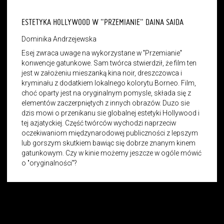
ESTETYKA HOLLYWOOD W "PRZEMIANIE" DAINA SAIDA
Dominika Andrzejewska
Esej zwraca uwage na wykorzystane w "Przemianie"
konwencje gatunkowe. Sam twórca stwierdził, że film ten
jest w założeniu mieszanką kina noir, dreszczowca i
kryminału z dodatkiem lokalnego kolorytu Borneo. Film,
choć oparty jest na oryginalnym pomysle, składa się z
elementów zaczerpniętych z innych obrazów. Duzo sie
dzis mowi o przenikanu sie globalnej estetyki Hollywood i
tej azjatyckiej. Część twórców wychodzi naprzeciw
oczekiwaniom międzynarodowej publiczności z lepszym
lub gorszym skutkiem bawiąc się dobrze znanym kinem
gatunkowym. Czy w kinie możemy jeszcze w ogóle mówić
o "oryginalności"?