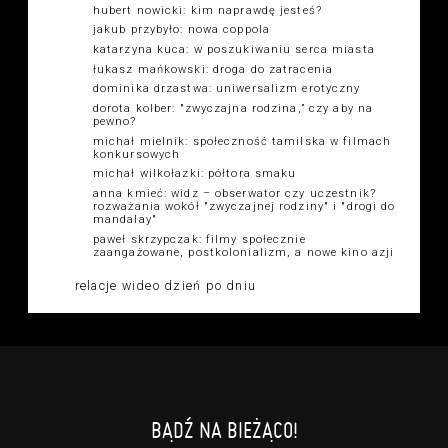
hubert nowicki: kim naprawdę jesteś?
jakub przybyło: nowa coppola
katarzyna kuca: w poszukiwaniu serca miasta
łukasz mańkowski: droga do zatracenia
dominika drzastwa: uniwersalizm erotyczny
dorota kolber: "zwyczajna rodzina,” czy aby na
pewno?
michał mielnik: społeczność tamilska w filmach
konkursowych
michał wilkołazki: półtora smaku
anna kmieć: widz – obserwator czy uczestnik?
rozważania wokół "zwyczajnej rodziny" i "drogi do
mandalay"
paweł skrzypczak: filmy społecznie
zaangażowane, postkolonializm, a nowe kino azji
relacje wideo dzień po dniu
BĄDŹ NA BIEŻĄCO!