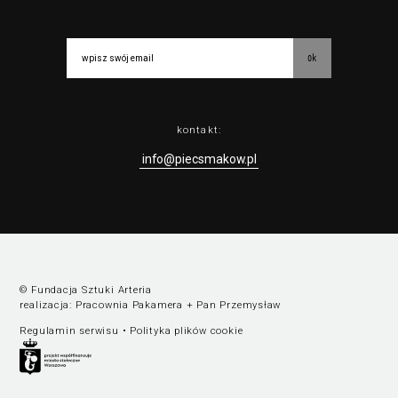
ok
kontakt:
info@piecsmakow.pl
© Fundacja Sztuki Arteria
realizacja:
Pracownia Pakamera
+
Pan Przemysław
Regulamin serwisu
•
Polityka plików cookie