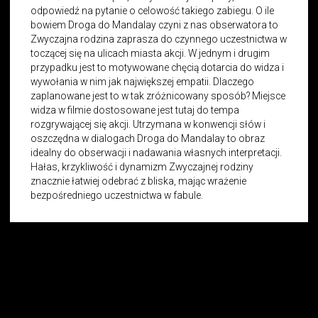
odpowiedź na pytanie o celowość takiego zabiegu. O ile
bowiem Droga do Mandalay czyni z nas obserwatora to
Zwyczajna rodzina zaprasza do czynnego uczestnictwa w
toczącej się na ulicach miasta akcji. W jednym i drugim
przypadku jest to motywowane chęcią dotarcia do widza i
wywołania w nim jak największej empatii. Dlaczego
zaplanowane jest to w tak zróżnicowany sposób? Miejsce
widza w filmie dostosowane jest tutaj do tempa
rozgrywającej się akcji. Utrzymana w konwencji słów i
oszczędna w dialogach Droga do Mandalay to obraz
idealny do obserwacji i nadawania własnych interpretacji.
Hałas, krzykliwość i dynamizm Zwyczajnej rodziny
znacznie łatwiej odebrać z bliska, mając wrażenie
bezpośredniego uczestnictwa w fabule.