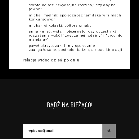
dorota kolber: "zwyczajna rodzina,” czy aby na
pewno?
michał mielnik: społeczność tamilska w filmach
konkursowych
michał wilkołazki: półtora smaku
anna kmieć: widz – obserwator czy uczestnik?
rozważania wokół "zwyczajnej rodziny" i "drogi do
mandalay"
paweł skrzypczak: filmy społecznie
zaangażowane, postkolonializm, a nowe kino azji
relacje wideo dzień po dniu
BĄDŹ NA BIEŻĄCO!
ok