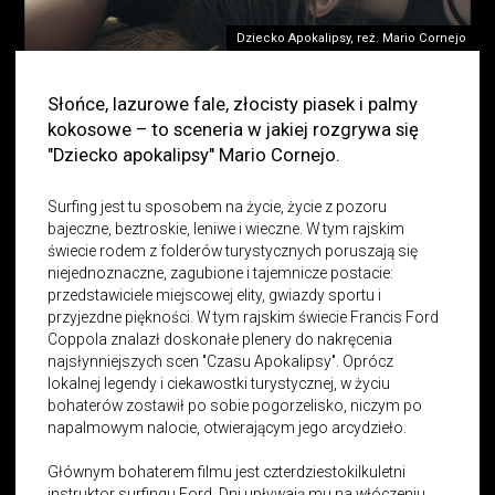
Dziecko Apokalipsy, reż. Mario Cornejo
Słońce, lazurowe fale, złocisty piasek i palmy
kokosowe – to sceneria w jakiej rozgrywa się
"Dziecko apokalipsy" Mario Cornejo.
Surfing jest tu sposobem na życie, życie z pozoru
bajeczne, beztroskie, leniwe i wieczne. W tym rajskim
świecie rodem z folderów turystycznych poruszają się
niejednoznaczne, zagubione i tajemnicze postacie:
przedstawiciele miejscowej elity, gwiazdy sportu i
przyjezdne piękności. W tym rajskim świecie Francis Ford
Coppola znalazł doskonałe plenery do nakręcenia
najsłynniejszych scen "Czasu Apokalipsy". Oprócz
lokalnej legendy i ciekawostki turystycznej, w życiu
bohaterów zostawił po sobie pogorzelisko, niczym po
napalmowym nalocie, otwierającym jego arcydzieło.
Głównym bohaterem filmu jest czterdziestokilkuletni
instruktor surfingu Ford. Dni upływają mu na włóczeniu