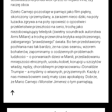
raczej obca.
Dzieło Carnejo pozostaje w pamięci jako film piękny,
skończony i przemyślany, a zarazem nieco dziki; na poły
luzacka zgrywa a na poły opowieść o ojcostwie i
przekleństwie przeszłości na serio; trochę jako
niezobowiązujący teledysk (świetny soundtrack autorstwa
Armi Millare) a trochę przewrotna krytyka współczesnego,
zabieganego "prawdziwego” świata. Bo ten przedstawiony
pochłania nas tak bardzo, że na czas seansu, wzorem
bohaterów, zapominamy o codziennych problemach
ludzkości – o porwaniach dzieci w Manili, prześladowaniu
mniejszości etnicznych, ucisku kobiet, korupcji u szczytów
władzy, nędzy, chorobliwym przepracowaniu i Donaldzie
Trumpie – a myślimy o własnych, przyziemnych. Każdy z
nas miewa bowiem swój mały czas apokalipsy. Dobrze,
że Mario Carnejo i Monster Jimenez o tym pamiętają.