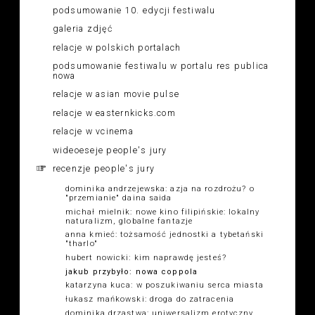
podsumowanie 10. edycji festiwalu
galeria zdjęć
relacje w polskich portalach
podsumowanie festiwalu w portalu res publica
nowa
relacje w asian movie pulse
relacje w easternkicks.com
relacje w vcinema
wideoeseje people's jury
recenzje people's jury
dominika andrzejewska: azja na rozdrożu? o
"przemianie" daina saida
michał mielnik: nowe kino filipińskie: lokalny
naturalizm, globalne fantazje
anna kmieć: tożsamość jednostki a tybetański
"tharlo"
hubert nowicki: kim naprawdę jesteś?
jakub przybyło: nowa coppola
katarzyna kuca: w poszukiwaniu serca miasta
łukasz mańkowski: droga do zatracenia
dominika drzastwa: uniwersalizm erotyczny