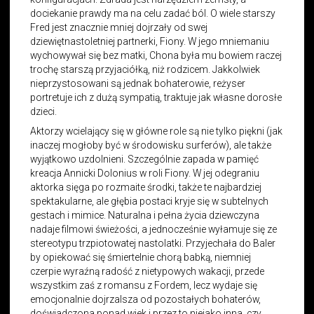
dociekanie prawdy ma na celu zadać ból. O wiele starszy
Fred jest znacznie mniej dojrzały od swej
dziewiętnastoletniej partnerki, Fiony. W jego mniemaniu
wychowywał się bez matki, Chona była mu bowiem raczej
trochę starszą przyjaciółką, niż rodzicem. Jakkolwiek
nieprzystosowani są jednak bohaterowie, reżyser
portretuje ich z dużą sympatią, traktuje jak własne dorosłe
dzieci.
Aktorzy wcielający się w główne role są nie tylko piękni (jak
inaczej mogłoby być w środowisku surferów), ale także
wyjątkowo uzdolnieni. Szczególnie zapada w pamięć
kreacja Annicki Dolonius w roli Fiony. W jej odegraniu
aktorka sięga po rozmaite środki, także te najbardziej
spektakularne, ale głębia postaci kryje się w subtelnych
gestach i mimice. Naturalna i pełna życia dziewczyna
nadaje filmowi świeżości, a jednocześnie wyłamuje się ze
stereotypu trzpiotowatej nastolatki. Przyjechała do Baler
by opiekować się śmiertelnie chorą babką, niemniej
czerpie wyraźną radość z nietypowych wakacji, przede
wszystkim zaś z romansu z Fordem, lecz wydaje się
emocjonalnie dojrzalsza od pozostałych bohaterów,
doświadczona ponad wiek i przez to niejako inna, czy