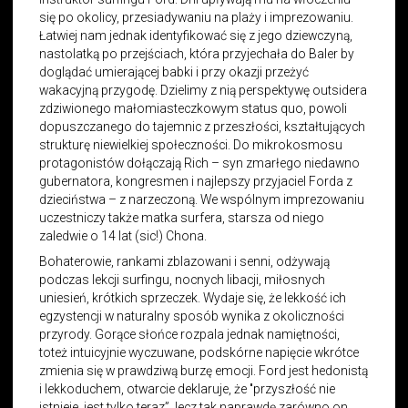
się po okolicy, przesiadywaniu na plaży i imprezowaniu.
Łatwiej nam jednak identyfikować się z jego dziewczyną,
nastolatką po przejściach, która przyjechała do Baler by
doglądać umierającej babki i przy okazji przeżyć
wakacyjną przygodę. Dzielimy z nią perspektywę outsidera
zdziwionego małomiasteczkowym status quo, powoli
dopuszczanego do tajemnic z przeszłości, kształtujących
strukturę niewielkiej społeczności. Do mikrokosmosu
protagonistów dołączają Rich – syn zmarłego niedawno
gubernatora, kongresmen i najlepszy przyjaciel Forda z
dzieciństwa – z narzeczoną. We wspólnym imprezowaniu
uczestniczy także matka surfera, starsza od niego
zaledwie o 14 lat (sic!) Chona.
Bohaterowie, rankami zblazowani i senni, odżywają
podczas lekcji surfingu, nocnych libacji, miłosnych
uniesień, krótkich sprzeczek. Wydaje się, że lekkość ich
egzystencji w naturalny sposób wynika z okoliczności
przyrody. Gorące słońce rozpala jednak namiętności,
toteż intuicyjnie wyczuwane, podskórne napięcie wkrótce
zmienia się w prawdziwą burzę emocji. Ford jest hedonistą
i lekkoduchem, otwarcie deklaruje, że "przyszłość nie
istnieje, jest tylko teraz”, lecz tak naprawdę zarówno on,