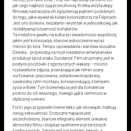
jak i jego najbliżsi żyją przeszłością. Krótka wizyta ekipy
filmowej naznaczyła ich egzystencję piętnem podobnym
do tego, jakie wywierali kolejni kolonizatorzy na Filipinach.
Jest ono bolesne, niezatarte i wryte tak w jednostkową, jak
i kolektywną tożsamość bohaterów.
Ta metafora gwałtu na kulturze i świadomości wspólnoty,
jakim jest kolonizacja, stanowi jednocześnie wyraz
miłości do kina. Tempo opowiadania i warstwa wizualna
Dziecka… przywodzą na myśl niezależne amerykańskie
produkcje spod znaku Sundance. Film utrzymany jest w
poetyce pocztówki z egzotycznych wakacji – mocno
rozświetlone zdjęcia, powracające jak refren sceny
surfowania i plażowania, sielankowe krajobrazy,
swobodny rytm montażu, korespondujący z tempem
życia w Baler. Tym boleśniejsza jest dla bohaterów
podróż do ich własnego, małego jądra ciemności w
idyllicznej scenerii.
Ford i jego przyjaciele równie lekko jak obowiązki, traktują
swoją seksualność. Erotyczne napięcie jest
wszechobecne, stanowi integralny element unikalnej
atmosfery filmu i znajduje spełnienie w przeróżnych
konfiguracjach. Zdrada jest narzędziem zemsty, a