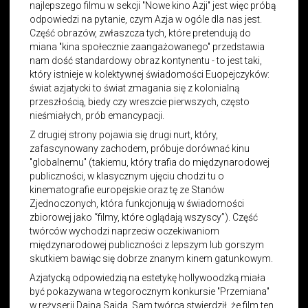
najlepszego filmu w sekcji "Nowe kino Azji" jest więc próbą
odpowiedzi na pytanie, czym Azja w ogóle dla nas jest.
Część obrazów, zwłaszcza tych, które pretendują do
miana "kina społecznie zaangażowanego" przedstawia
nam dość standardowy obraz kontynentu - to jest taki,
który istnieje w kolektywnej świadomości Euopejczyków:
świat azjatycki to świat zmagania się z kolonialną
przeszłością, biedy czy wreszcie pierwszych, często
nieśmiałych, prób emancypacji.
Z drugiej strony pojawia się drugi nurt, który,
zafascynowany zachodem, próbuje dorównać kinu
"globalnemu" (takiemu, który trafia do międzynarodowej
publiczności, w klasycznym ujęciu chodzi tu o
kinematografie europejskie oraz tę ze Stanów
Zjednoczonych, która funkcjonują w świadomości
zbiorowej jako “filmy, które oglądają wszyscy”). Część
twórców wychodzi naprzeciw oczekiwaniom
międzynarodowej publiczności z lepszym lub gorszym
skutkiem bawiąc się dobrze znanym kinem gatunkowym.
Azjatycką odpowiedzią na estetykę hollywoodzką miała
być pokazywana w tegorocznym konkursie "Przemiana"
w reżyserii Daina Saida. Sam twórca stwierdził, że film ten