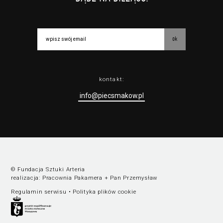
ok
kontakt:
info@piecsmakow.pl
© Fundacja Sztuki Arteria
realizacja:
Pracownia Pakamera
+
Pan Przemysław
Regulamin serwisu
•
Polityka plików cookie