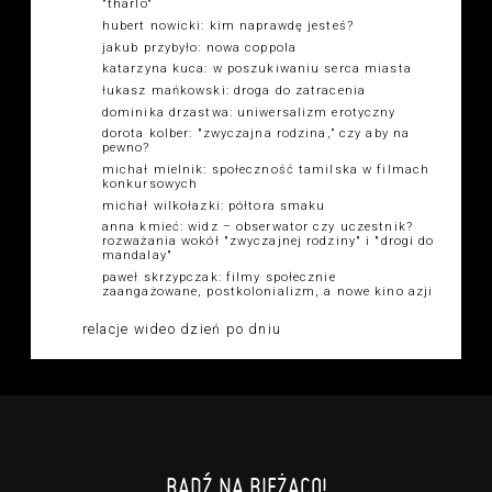
"tharlo"
hubert nowicki: kim naprawdę jesteś?
jakub przybyło: nowa coppola
katarzyna kuca: w poszukiwaniu serca miasta
łukasz mańkowski: droga do zatracenia
dominika drzastwa: uniwersalizm erotyczny
dorota kolber: "zwyczajna rodzina,” czy aby na
pewno?
michał mielnik: społeczność tamilska w filmach
konkursowych
michał wilkołazki: półtora smaku
anna kmieć: widz – obserwator czy uczestnik?
rozważania wokół "zwyczajnej rodziny" i "drogi do
mandalay"
paweł skrzypczak: filmy społecznie
zaangażowane, postkolonializm, a nowe kino azji
relacje wideo dzień po dniu
BĄDŹ NA BIEŻĄCO!