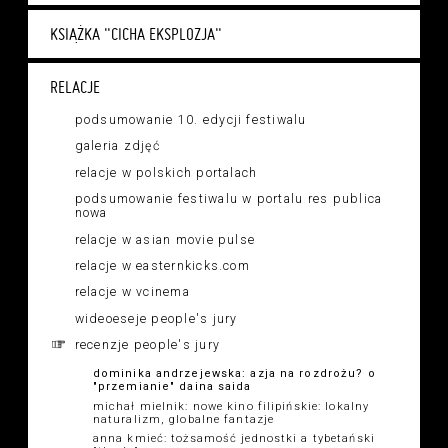
KSIĄŻKA "CICHA EKSPLOZJA"
RELACJE
podsumowanie 10. edycji festiwalu
galeria zdjęć
relacje w polskich portalach
podsumowanie festiwalu w portalu res publica
nowa
relacje w asian movie pulse
relacje w easternkicks.com
relacje w vcinema
wideoeseje people's jury
recenzje people's jury
dominika andrzejewska: azja na rozdrożu? o
"przemianie" daina saida
michał mielnik: nowe kino filipińskie: lokalny
naturalizm, globalne fantazje
anna kmieć: tożsamość jednostki a tybetański