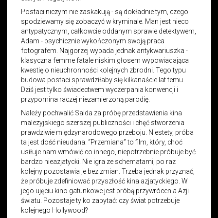
Postaci niczym nie zaskakują - są dokładnie tym, czego
spodziewamy się zobaczyć w kryminale. Man jest nieco
antypatycznym, całkowcie oddanym sprawie detektywem,
Adam - psychicznie wykończonym swoją praca
fotografem. Najgorzej wypada jednak antykwariuszka -
klasyczna femme fatale niskim głosem wypowiadająca
kwestię o nieuchronności kolejnych zbrodni. Tego typu
budowa postaci sprawdziłaby się kilkanaście lat temu.
Dziś jest tylko świadectwem wyczerpania konwencji i
przypomina raczej niezamierzoną parodię.
Należy pochwalić Saida za próbę przedstawienia kina
malezyjskiego szerszej publiczności i chęć stworzenia
prawdziwie międzynarodowego przeboju. Niestety, próba
ta jest dość nieudana. “Przemiana” to film, który, choć
usiłuje nam wmówić co innego, niepotrzebnie próbuje być
bardzo nieazjatycki. Nie igra ze schematami, po raz
kolejny pozostawia je bez zmian. Trzeba jednak przyznać,
że próbuje zdefiniować przyszłość kina azjatyckiego. W
jego ujęciu kino gatunkowe jest próbą przywrócenia Azji
światu. Pozostaje tylko zapytać: czy świat potrzebuje
kolejnego Hollywood?