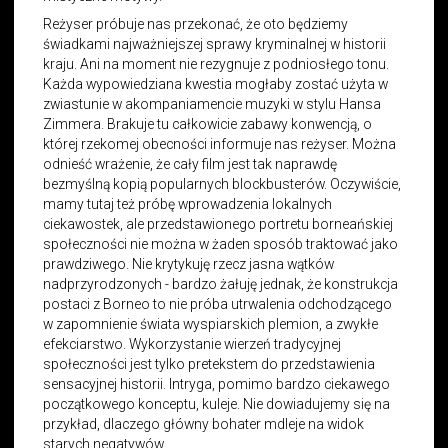
Reżyser próbuje nas przekonać, że oto będziemy
świadkami najważniejszej sprawy kryminalnej w historii
kraju. Ani na moment nie rezygnuje z podniosłego tonu.
Każda wypowiedziana kwestia mogłaby zostać użyta w
zwiastunie w akompaniamencie muzyki w stylu Hansa
Zimmera. Brakuje tu całkowicie zabawy konwencją, o
której rzekomej obecności informuje nas reżyser. Można
odnieść wrażenie, że cały film jest tak naprawdę
bezmyślną kopią popularnych blockbusterów. Oczywiście,
mamy tutaj też próbę wprowadzenia lokalnych
ciekawostek, ale przedstawionego portretu borneańskiej
społeczności nie można w żaden sposób traktować jako
prawdziwego. Nie krytykuję rzecz jasna wątków
nadprzyrodzonych - bardzo żałuję jednak, że konstrukcja
postaci z Borneo to nie próba utrwalenia odchodzącego
w zapomnienie świata wyspiarskich plemion, a zwykłe
efekciarstwo. Wykorzystanie wierzeń tradycyjnej
społeczności jest tylko pretekstem do przedstawienia
sensacyjnej historii. Intryga, pomimo bardzo ciekawego
początkowego konceptu, kuleje. Nie dowiadujemy się na
przykład, dlaczego główny bohater mdleje na widok
starych negatywów.