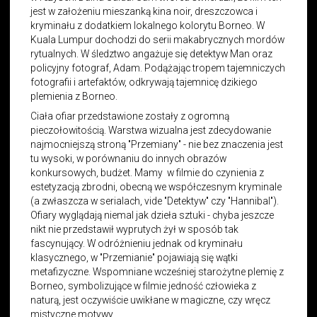
jest w założeniu mieszanką kina noir, dreszczowca i
kryminału z dodatkiem lokalnego kolorytu Borneo. W
Kuala Lumpur dochodzi do serii makabrycznych mordów
rytualnych. W śledztwo angażuje się detektyw Man oraz
policyjny fotograf, Adam. Podążając tropem tajemniczych
fotografii i artefaktów, odkrywają tajemnicę dzikiego
plemienia z Borneo.
Ciała ofiar przedstawione zostały z ogromną
pieczołowitością. Warstwa wizualna jest zdecydowanie
najmocniejszą stroną "Przemiany" - nie bez znaczenia jest
tu wysoki, w porównaniu do innych obrazów
konkursowych, budżet. Mamy w filmie do czynienia z
estetyzacją zbrodni, obecną we współczesnym kryminale
(a zwłaszcza w serialach, vide "Detektyw" czy "Hannibal").
Ofiary wyglądają niemal jak dzieła sztuki - chyba jeszcze
nikt nie przedstawił wyprutych żył w sposób tak
fascynujący. W odróżnieniu jednak od kryminału
klasycznego, w "Przemianie" pojawiają się wątki
metafizyczne. Wspomniane wcześniej starożytne plemię z
Borneo, symbolizujące w filmie jedność człowieka z
naturą, jest oczywiście uwikłane w magiczne, czy wręcz
mistyczne motywy.