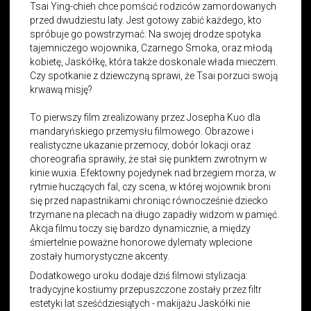
Tsai Ying-chieh chce pomścić rodziców zamordowanych
przed dwudziestu laty. Jest gotowy zabić każdego, kto
spróbuje go powstrzymać. Na swojej drodze spotyka
tajemniczego wojownika, Czarnego Smoka, oraz młodą
kobietę, Jaskółkę, która także doskonale włada mieczem.
Czy spotkanie z dziewczyną sprawi, że Tsai porzuci swoją
krwawą misję?
To pierwszy film zrealizowany przez Josepha Kuo dla
mandaryńskiego przemysłu filmowego. Obrazowe i
realistyczne ukazanie przemocy, dobór lokacji oraz
choreografia sprawiły, że stał się punktem zwrotnym w
kinie wuxia. Efektowny pojedynek nad brzegiem morza, w
rytmie huczących fal, czy scena, w której wojownik broni
się przed napastnikami chroniąc równocześnie dziecko
trzymane na plecach na długo zapadły widzom w pamięć.
Akcja filmu toczy się bardzo dynamicznie, a między
śmiertelnie poważne honorowe dylematy wplecione
zostały humorystyczne akcenty.
Dodatkowego uroku dodaje dziś filmowi stylizacja:
tradycyjne kostiumy przepuszczone zostały przez filtr
estetyki lat sześćdziesiątych - makijażu Jaskółki nie