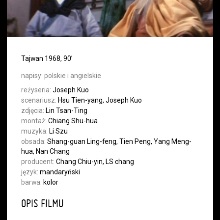
Tajwan 1968, 90’
napisy:
polskie i angielskie
reżyseria:
Joseph Kuo
scenariusz:
Hsu Tien-yang, Joseph Kuo
zdjęcia:
Lin Tsan-Ting
montaż:
Chiang Shu-hua
muzyka:
Li Szu
obsada:
Shang-guan Ling-feng, Tien Peng, Yang Meng-
hua, Nan Chang
producent:
Chang Chiu-yin, LS chang
język:
mandaryński
barwa:
kolor
OPIS FILMU