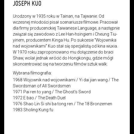
JOSEPH KUO
Urodzony w 1935 roku w Tainan, na Tajwanie. Od
wczesnej młodości pisał scenariusze filmowe. Pracował
dla firmy producenckiej Taiwanese Language, a następnie
związał się zawodowo z Lee Han-hsingiem i Cheung Tiu-
yinem, producentem Kinga Hu. Po sukcesie "Wojownika
nad wojownikami" Kuo stał się specjalistą od kina wuxia.
W 1970 roku zaproponowano mu dołączenie do braci
Shaw, wolał jednak wrócić do Hongkongu, gdzie mógł
skoncentrować się na tworzeniu filmów sztuk walk.
Wybrana filmografia:
1968 Wojownik nad wojownikami /
Yi dai jian wang
/ The
Swordsman of All Swordsmen
1971
Pai ren to yang /
The Ghost's Sword
1972 E bao / The Death Duel
1976
Shao Lin Si shi ba tong ren
/ The 18 Bronzemen
1983 Sholing Kung fu