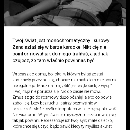
Twój świat jest monochromatyczny i surowy.
Zanalazłaś się w barze karaoke. Nikt cię nie
poinformował jak do niego trafiłaś, a jednak
czujesz, że tam właśnie powinnaś być.
Wracasz do domu, bo lokal w którym byłaś został
zamknięty przez policję, chociaż nie miało tam miejsca nic
nielegalnego. Masz na imię „Siti” jesteś „kobietą z wysp”.
Twój mąż nie porusza się. Nic do ciebie nie mówi.
Zmusisz go do rozmowy dużo później, ale to co powie
zaboli cię. Leży bez ruchu i patrzy bezmyślnie w
przestrzeń. Może myśli o kłopotach w jakie cię wpakował?
Nie wiadomo. W tym świecie mężczyźni nie zachowują się
tak jak powinni. Reprezentuje ich twój syn; małe dziecko,
które chce się uczyć, bądź bawić kiedy ty myślisz akurat