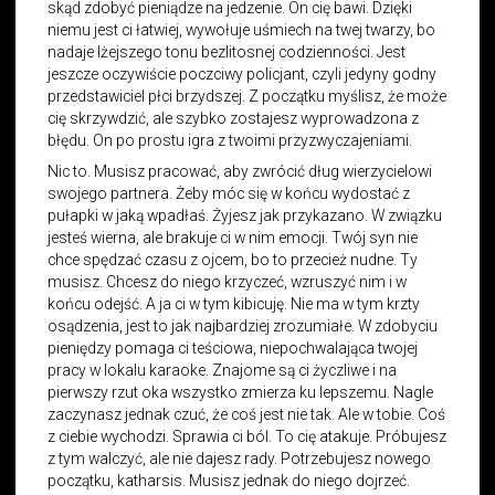
skąd zdobyć pieniądze na jedzenie. On cię bawi. Dzięki
niemu jest ci łatwiej, wywołuje uśmiech na twej twarzy, bo
nadaje lżejszego tonu bezlitosnej codzienności. Jest
jeszcze oczywiście poczciwy policjant, czyli jedyny godny
przedstawiciel płci brzydszej. Z początku myślisz, że może
cię skrzywdzić, ale szybko zostajesz wyprowadzona z
błędu. On po prostu igra z twoimi przyzwyczajeniami.
Nic to. Musisz pracować, aby zwrócić dług wierzycielowi
swojego partnera. Żeby móc się w końcu wydostać z
pułapki w jaką wpadłaś. Żyjesz jak przykazano. W związku
jesteś wierna, ale brakuje ci w nim emocji. Twój syn nie
chce spędzać czasu z ojcem, bo to przecież nudne. Ty
musisz. Chcesz do niego krzyczeć, wzruszyć nim i w
końcu odejść. A ja ci w tym kibicuję. Nie ma w tym krzty
osądzenia, jest to jak najbardziej zrozumiałe. W zdobyciu
pieniędzy pomaga ci teściowa, niepochwalająca twojej
pracy w lokalu karaoke. Znajome są ci życzliwe i na
pierwszy rzut oka wszystko zmierza ku lepszemu. Nagle
zaczynasz jednak czuć, że coś jest nie tak. Ale w tobie. Coś
z ciebie wychodzi. Sprawia ci ból. To cię atakuje. Próbujesz
z tym walczyć, ale nie dajesz rady. Potrzebujesz nowego
początku, katharsis. Musisz jednak do niego dojrzeć.