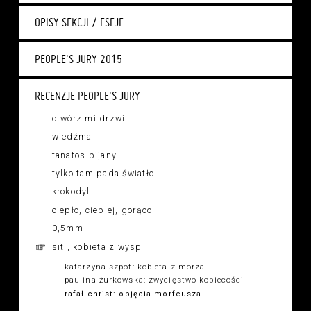
OPISY SEKCJI / ESEJE
PEOPLE'S JURY 2015
RECENZJE PEOPLE'S JURY
otwórz mi drzwi
wiedźma
tanatos pijany
tylko tam pada światło
krokodyl
ciepło, cieplej, gorąco
0,5mm
siti, kobieta z wysp
katarzyna szpot: kobieta z morza
paulina żurkowska: zwycięstwo kobiecości
rafał christ: objęcia morfeusza