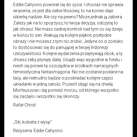
Eddie Cahyono powołał cię do życia. I chociaż nie sprawia
wrażenia, że jest dla ciebie litościwy, to na koniec daje
iskierkę nadziei. Ale czy na pewno? Może jednak ją zabiera.
Zależy jak na to spojrzysz, to twoja decyzja, odczytaj to
jak chcesz. Nie masz żadnej kontroli nad tym co się dzieje,
w końcu to sen. Atakują cię kolejne piękne, poetyckie
obrazy i nie możesz z tym nic zrobić. Jedyne co ci zostało
to dostosować się do panującej w twojej Indonezji
rzeczywistości. Kolejne wydarzenia przepływają obok, a ty
chcesz żeby płynęły dalej. Usiądź więc wygodnie w fotelu i
niech cię porwie ta oszczędna w środkach narracyjnych
feministyczna fantasmagoria. Nic nie zostanie podane na
tacy, ale nietrudno będzie ci poskładać kolejne części
układanki w jedną całość. Pozwól objąć się na chwilę
Morfeuszowi i daj ponieść morzu, od którego wszystko
się zaczęło i wszystko się skończy.
Rafał Christ
„Siti, kobieta z wysp”
Reżyseria: Eddie Cahyono