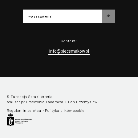
ok
kontakt:
info@piecsmakow.pl
© Fundacja Sztuki Arteria
realizacja:
Pracownia Pakamera
+
Pan Przemysław
Regulamin serwisu
•
Polityka plików cookie