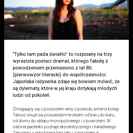
"Tylko tam pada światło” to rozpisany na trzy
wyraziste postaci dramat, którego fabułę z
powodzeniem przeniesiono z lat 80.
(pierwowzór literacki) do współczesności.
Japońska reżyserka zdaje się bowiem mówić, że
są dylematy, które w jej kraju dotykają młodych
ludzi od pokoleń.
Zmagający się z poczuciem winy z powodu śmierci kolegi
Tatsuo snuje się posuwistym krokiem od baru do baru,
od domu do sklepu monopolowego i z powrotem. W
salonie
pachinko
poznaje ekscentrycznego i hałaśliwego
Takujiego – młodziana bez celu i z wyrokiem w