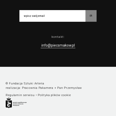
ok
kontakt:
info@piecsmakow.pl
© Fundacja Sztuki Arteria
realizacja:
Pracownia Pakamera
+
Pan Przemysław
Regulamin serwisu
•
Polityka plików cookie