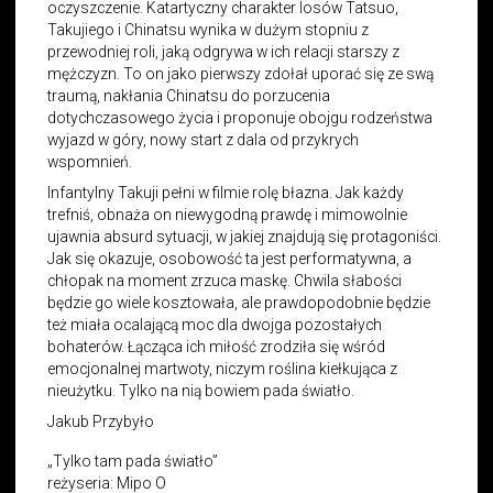
oczyszczenie. Katartyczny charakter losów Tatsuo,
Takujiego i Chinatsu wynika w dużym stopniu z
przewodniej roli, jaką odgrywa w ich relacji starszy z
mężczyzn. To on jako pierwszy zdołał uporać się ze swą
traumą, nakłania Chinatsu do porzucenia
dotychczasowego życia i proponuje obojgu rodzeństwa
wyjazd w góry, nowy start z dala od przykrych
wspomnień.
Infantylny Takuji pełni w filmie rolę błazna. Jak każdy
trefniś, obnaża on niewygodną prawdę i mimowolnie
ujawnia absurd sytuacji, w jakiej znajdują się protagoniści.
Jak się okazuje, osobowość ta jest performatywna, a
chłopak na moment zrzuca maskę. Chwila słabości
będzie go wiele kosztowała, ale prawdopodobnie będzie
też miała ocalającą moc dla dwojga pozostałych
bohaterów. Łącząca ich miłość zrodziła się wśród
emocjonalnej martwoty, niczym roślina kiełkująca z
nieużytku. Tylko na nią bowiem pada światło.
Jakub Przybyło
„Tylko tam pada światło”
reżyseria: Mipo O