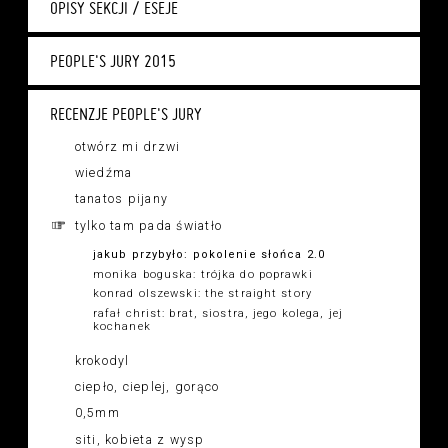
OPISY SEKCJI / ESEJE
PEOPLE'S JURY 2015
RECENZJE PEOPLE'S JURY
otwórz mi drzwi
wiedźma
tanatos pijany
tylko tam pada światło
jakub przybyło: pokolenie słońca 2.0
monika boguska: trójka do poprawki
konrad olszewski: the straight story
rafał christ: brat, siostra, jego kolega, jej
kochanek
krokodyl
ciepło, cieplej, gorąco
0,5mm
siti, kobieta z wysp