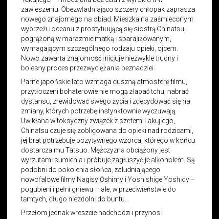
zawieszeniu. Obezwładniająco szczery chłopak zaprasza
nowego znajomego na obiad. Mieszka na zaśmieconym
wybrzeżu oceanu z prostytuującą się siostrą Chinatsu,
pogrążoną w marazmie matką i sparaliżowanym,
wymagającym szczególnego rodzaju opieki, ojcem.
Nowo zawarta znajomość inicjuje niezwykle trudny i
bolesny proces przezwyciężania beznadziei.
Parne japońskie lato wzmaga duszną atmosferę filmu,
przytłoczeni bohaterowie nie mogą złapać tchu, nabrać
dystansu, zrewidować swego życia i zdecydować się na
zmiany, których potrzebę instynktownie wyczuwają.
Uwikłana w toksyczny związek z szefem Takujiego,
Chinatsu czuje się zobligowana do opieki nad rodzicami,
jej brat potrzebuje pozytywnego wzorca, którego w końcu
dostarcza mu Tatsuo. Mężczyzna obciążony jest
wyrzutami sumienia i próbuje zagłuszyć je alkoholem. Są
podobni do pokolenia słońca, zaludniającego
nowofalowe filmy Nagisy Ōshimy i Yoshishige Yoshidy –
pogubieni i pełni gniewu – ale, w przeciwieństwie do
tamtych, długo niezdolni do buntu.
Przełom jednak wreszcie nadchodzi i przynosi