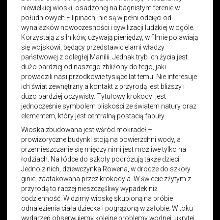
niewielkiej wioski, osadzonej na bagnistym terenie w
południowych Filipinach, nie są w pełni odcięci od
wynalazków nowoczesności i cywilizacji ludzkiej w ogóle.
Korzystają z silników, używają pieniędzy, w filmie pojawiają
się wojskowi, będący przedstawicielami władzy
państwowej z odległej Manilii. Jednak tryb ich życia jest
dużo bardziej od naszego zbliżony do tego, jaki
prowadzili nasi przodkowie tysiące lat temu. Nie interesuje
ich świat zewnętrzny a kontakt z przyrodą jest bliższy i
dużo bardziej oczywisty. Tytułowy krokodyl jest
jednocześnie symbolem bliskości ze światem natury oraz
elementem, który jest centralną postacią fabuły.
Wioska zbudowana jest wśród mokradeł –
prowizoryczne budynki stoją na powierzchni wody, a
przemieszczanie się między nimi jest możliwe tylko na
łodziach. Na łódce do szkoły podróżują także dzieci.
Jedno z nich, dziewczynka Rowena, w drodze do szkoły
ginie, zaatakowana przez krokodyla. W świecie zżytym z
przyrodą to raczej nieszczęśliwy wypadek niż
codzienność. Widzimy wioskę skupioną na próbie
odnalezienia ciała dziecka i pogrążoną w żałobie. W toku
wydarzeń obserwujemy kolejne problemy wodnej, ukrytej