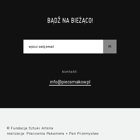
BĄDŹ NA BIEŻĄCO!
ok
kontakt:
info@piecsmakow.pl
© Fundacja Sztuki Arteria
realizacja:
Pracownia Pakamera
+
Pan Przemysław