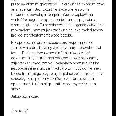
przed światem miejscowości – nierówności ekonomiczne,
analfabetyzm. Jednocześnie, życie płynie swoim
odwiecznie powolnym tempem. Wiele z wątków ma
wartość etnograficzną, na scenie dramatu pojawia się
szaman, głos z offu przedstawia nam legendę związaną z
mokradłami, nawiązującą zarówno do lokalnych duchów
jak i do starotestamentowego potopu.
Nie sposób mówić o
Krokodylu
bez wspomnienia o
formie – historia Roweny wydarzyła się naprawdę 20 lat
temu - Pasion używa w swoim filmie również ujęć
dokumentalnych, fragmentów wywiadów z rodzicami,
zdjęć z ekshumacji zwłok. Pogłębia to poczucie, że film
jest obdarzeniem głosem tych, którzy nigdy go nie mieli.
Dzieło filipińskiego reżysera jest jednocześnie hołdem dla
dziewczynki i jej rodziny jak również sportretowaniem
społeczności, która nie potrafi jeszcze wyrazić sama
siebie.
Jakub Szymczak
„Krokodyl”