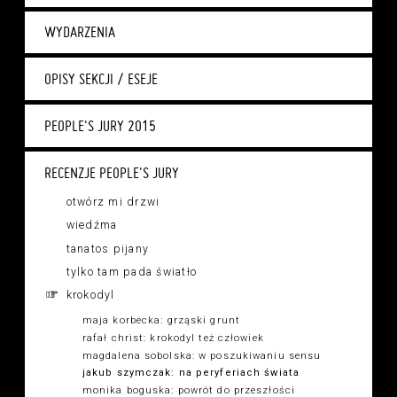
WYDARZENIA
OPISY SEKCJI / ESEJE
PEOPLE'S JURY 2015
RECENZJE PEOPLE'S JURY
otwórz mi drzwi
wiedźma
tanatos pijany
tylko tam pada światło
krokodyl
maja korbecka: grząski grunt
rafał christ: krokodyl też człowiek
magdalena sobolska: w poszukiwaniu sensu
jakub szymczak: na peryferiach świata
monika boguska: powrót do przeszłości