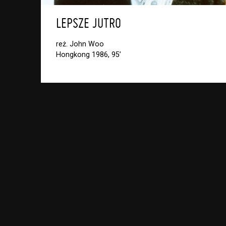
LEPSZE JUTRO
reż. John Woo
Hongkong 1986, 95’