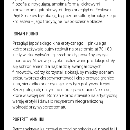
filozofię z intrygującą, ambitną formą i ciekawymi
konwencjami gatunkowymi. Jego przegląd na Festiwalu
Pięć Smaków był okazją, by poznać kulturę himalajskiego
królestwa – jego tradycyjne i współczesne oblicze.
ROMAN PORNO
Przegląd japońskiego kina erotycznego – pinku eiga –
które przeżywało bujny rozkwit na przełomie lat 70. i 80.,
kiedy wielkie wytwórnie przechodziły poważny kryzys
finansowy. Niszowe, szybko realizowane produkcje stały
się schronieniem dla najbardziej awangardowych
filmowców, którzy korzystali z okazji, by między scenami
seksu twórczo eksperymentować i eksplorować granice
kina, nierzadko przemycając przy tym polityczne treści.
Szczególną rolę na tym polu odegrało studio Nikkatsu,
które w swojej serii Roman Porno stawiało na artystyczną
wersję erotyki i dawało reżyserom nieograniczoną
wolność przy wyborze tematu.
PORTRET: ANN HUI
Retrospektywa kluczowej autorki hongkońskiej nowej fali i