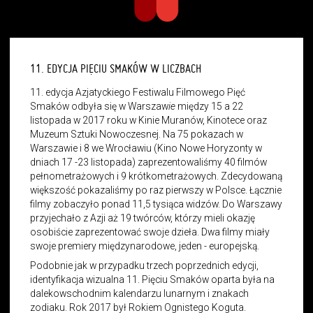
11. EDYCJA PIĘCIU SMAKÓW W LICZBACH
11. edycja Azjatyckiego Festiwalu Filmowego Pięć
Smaków odbyła się w Warszaw
ie
między 15 a 22
listopada w 2017 roku w Kinie Muranów, Kinotece oraz
Muzeum Sztuki Nowoczesnej. Na 75 pokazach w
Warszawie i 8 we Wrocławiu (Kino Nowe Horyzonty w
dniach 17 -23 listopada) zaprezentowaliśmy 40 filmów
pełnometrażowych i 9 krótkometrażowych. Zdecydowaną
większość pokazaliśmy po raz pierwszy w Polsce. Łącznie
filmy zobaczyło ponad 11,5 tysiąca widzów. Do Warszawy
przyjechało z Azji aż 19 twórców, którzy mieli okazję
osobiście zaprezentować swoje dzieła. Dwa filmy miały
swoje premiery międzynarodowe, jeden - europejską.
Podobnie jak w przypadku trzech poprzednich edycji,
identyfikacja wizualna 11. Pięciu Smaków oparta była na
dalekowschodnim kalendarzu lunarnym i znakach
zodiaku. Rok 2017 był Rokiem Ognistego Koguta.