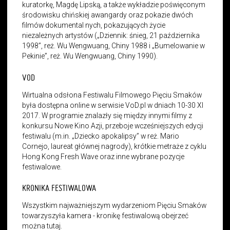
kuratorkę, Magdę Lipską, a także wykładzie poświęconym
środowisku chińskiej awangardy oraz pokazie dwóch
filmów dokumental nych, pokazujących życie
niezależnych artystów („Dziennik: śnieg, 21 października
1998”, reż. Wu Wengwuang, Chiny 1988 i „Bumelowanie w
Pekinie”, reż. Wu Wengwuang, Chiny 1990).
VOD
Wirtualna odsłona Festiwalu Filmowego Pięciu Smaków
była dostępna online w serwisie VoD.pl w dniach 10-30 XI
2017. W programie znalazły się między innymi filmy z
konkursu Nowe Kino Azji, przeboje wcześniejszych edycji
festiwalu (m.in. „Dziecko apokalipsy” w reż. Mario
Cornejo, laureat głównej nagrody), krótkie metraże z cyklu
Hong Kong Fresh Wave oraz inne wybrane pozycje
festiwalowe.
KRONIKA FESTIWALOWA
Wszystkim najważniejszym wydarzeniom Pięciu Smaków
towarzyszyła kamera - kronikę festiwalową obejrzeć
można tutaj.