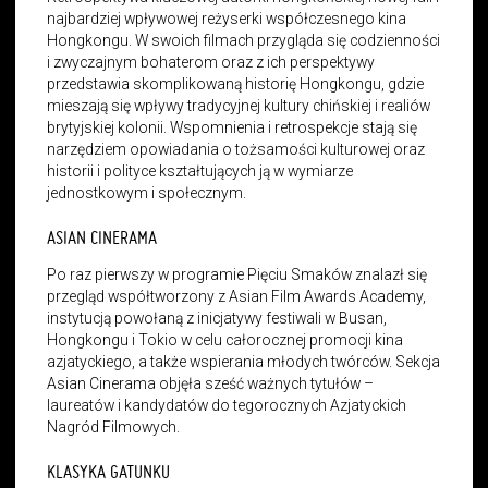
najbardziej wpływowej reżyserki współczesnego kina
Hongkongu. W swoich filmach przygląda się codzienności
i zwyczajnym bohaterom oraz z ich perspektywy
przedstawia skomplikowaną historię Hongkongu, gdzie
mieszają się wpływy tradycyjnej kultury chińskiej i realiów
brytyjskiej kolonii. Wspomnienia i retrospekcje stają się
narzędziem opowiadania o tożsamości kulturowej oraz
historii i polityce kształtujących ją w wymiarze
jednostkowym i społecznym.
ASIAN CINERAMA
Po raz pierwszy w programie Pięciu Smaków znalazł się
przegląd współtworzony z Asian Film Awards Academy,
instytucją powołaną z inicjatywy festiwali w Busan,
Hongkongu i Tokio w celu całorocznej promocji kina
azjatyckiego, a także wspierania młodych twórców. Sekcja
Asian Cinerama objęła sześć ważnych tytułów –
laureatów i kandydatów do tegorocznych Azjatyckich
Nagród Filmowych.
KLASYKA GATUNKU