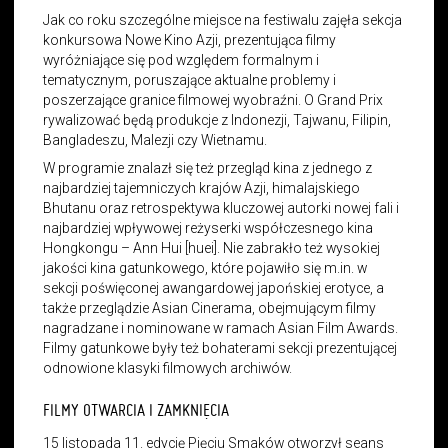
Jak co roku szczególne miejsce na festiwalu zajęła sekcja
konkursowa Nowe Kino Azji, prezentująca filmy
wyróżniające się pod względem formalnym i
tematycznym, poruszające aktualne problemy i
poszerzające granice filmowej wyobraźni. O Grand Prix
rywalizować będą produkcje z Indonezji, Tajwanu, Filipin,
Bangladeszu, Malezji czy Wietnamu.
W programie znalazł się też przegląd kina z jednego z
najbardziej tajemniczych krajów Azji, himalajskiego
Bhutanu oraz retrospektywa kluczowej autorki nowej fali i
najbardziej wpływowej reżyserki współczesnego kina
Hongkongu – Ann Hui [huei]. Nie zabrakło też wysokiej
jakości kina gatunkowego, które pojawiło się m.in. w
sekcji poświęconej awangardowej japońskiej erotyce, a
także przeglądzie Asian Cinerama, obejmującym filmy
nagradzane i nominowane w ramach Asian Film Awards.
Filmy gatunkowe były też bohaterami sekcji prezentującej
odnowione klasyki filmowych archiwów.
FILMY OTWARCIA I ZAMKNIĘCIA
15 listopada 11. edycję Pięciu Smaków otworzył seans