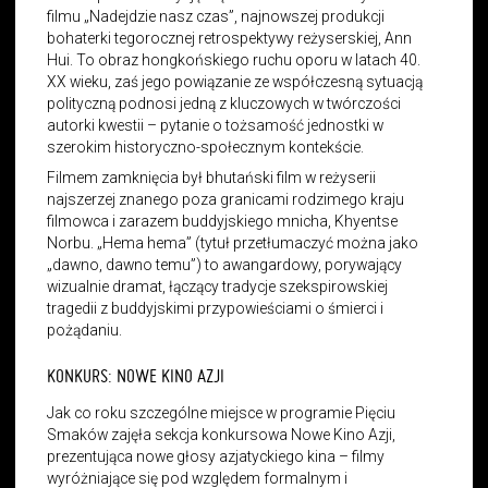
filmu „Nadejdzie nasz czas”, najnowszej produkcji
bohaterki tegorocznej retrospektywy reżyserskiej, Ann
Hui. To obraz hongkońskiego ruchu oporu w latach 40.
XX wieku, zaś jego powiązanie ze współczesną sytuacją
polityczną podnosi jedną z kluczowych w twórczości
autorki kwestii – pytanie o tożsamość jednostki w
szerokim historyczno-społecznym kontekście.
Filmem zamknięcia był bhutański film w reżyserii
najszerzej znanego poza granicami rodzimego kraju
filmowca i zarazem buddyjskiego mnicha, Khyentse
Norbu. „Hema hema” (tytuł przetłumaczyć można jako
„dawno, dawno temu”) to awangardowy, porywający
wizualnie dramat, łączący tradycje szekspirowskiej
tragedii z buddyjskimi przypowieściami o śmierci i
pożądaniu.
KONKURS: NOWE KINO AZJI
Jak co roku szczególne miejsce w programie Pięciu
Smaków zajęła sekcja konkursowa Nowe Kino Azji,
prezentująca nowe głosy azjatyckiego kina – filmy
wyróżniające się pod względem formalnym i