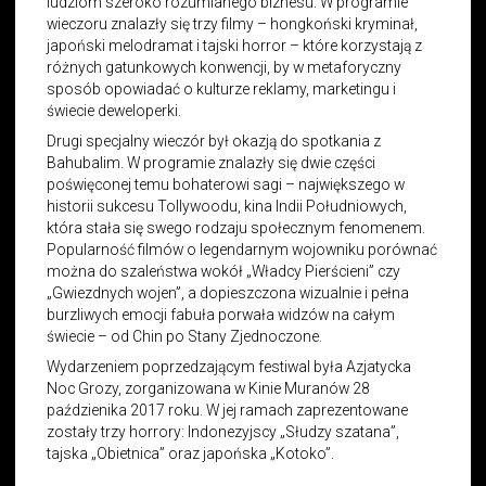
ludziom szeroko rozumianego biznesu. W programie
wieczoru znalazły się trzy filmy – hongkoński kryminał,
japoński melodramat i tajski horror – które korzystają z
różnych gatunkowych konwencji, by w metaforyczny
sposób opowiadać o kulturze reklamy, marketingu i
świecie deweloperki.
Drugi specjalny wieczór był okazją do spotkania z
Bahubalim. W programie znalazły się dwie części
poświęconej temu bohaterowi sagi – największego w
historii sukcesu Tollywoodu, kina Indii Południowych,
która stała się swego rodzaju społecznym fenomenem.
Popularność filmów o legendarnym wojowniku porównać
można do szaleństwa wokół „Władcy Pierścieni” czy
„Gwiezdnych wojen”, a dopieszczona wizualnie i pełna
burzliwych emocji fabuła porwała widzów na całym
świecie – od Chin po Stany Zjednoczone.
Wydarzeniem poprzedzającym festiwal była Azjatycka
Noc Grozy, zorganizowana w Kinie Muranów 28
paździenika 2017 roku. W jej ramach zaprezentowane
zostały trzy horrory: Indonezyjscy „Słudzy szatana”,
tajska „Obietnica” oraz japońska „Kotoko”.