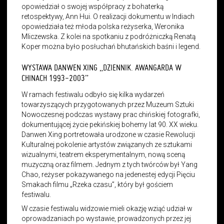
opowiedział o swojej współpracy z bohaterką
retospektywy, Ann Hui. O realizacji dokumentu w Indiach
opowiedziała też młoda polska reżyserka, Weronika
Mliczewska. Z kolei na spotkaniu z podróżniczką Renatą
Koper można było posłuchań bhutańskich baśni i legend.
WYSTAWA DANWEN XING „DZIENNIK. AWANGARDA W
CHINACH 1993-2003”
W ramach festiwalu odbyło się kilka wydarzeń
towarzyszących przygotowanych przez Muzeum Sztuki
Nowoczesnej podczas wystawy prac chińskiej fotografki,
dokumentującej życie pekińskiej bohemy lat 90. XX wieku.
Danwen Xing portretowała urodzone w czasie Rewolucji
Kulturalnej pokolenie artystów związanych ze sztukami
wizualnymi, teatrem eksperymentalnym, nową sceną
muzyczną oraz filmem. Jednym z tych twórców był Yang
Chao, reżyser pokazywanego na jedenestej edycji Pięciu
Smakach filmu „Rzeka czasu”, który był gościem
festiwalu.
W czasie festiwalu widzowie mieli okazję wziąć udział w
oprowadzaniach po wystawie, prowadzonych przez jej