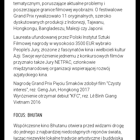
tematycznym, poruszające aktualne problemy i
poszerzające granice filmowej wyobraźni. O festiwalowe
Grand Prix rywalizowało 11 oryginalnych, szeroko
dyskutowanych produkcji z Indonezji, Tajwanu,
Hongkongu, Bangladeszu, Malezji czy Japonii.
Laureata ufundowanej przez Polski Instytut Sztuki
Filmowej nagrody w wysokości 3500 EUR wybrało
People's Jury, złożone z fascynatów kina i wielbicieli kultur
Azji. Swoje wyróżnienie jednemu z konkursowych filmów
przyznało także Jury NETPAC, członkowie
międzynarodowej organizacji wspierającej rozwój
azjatyckiego kina.
Nagrodę Grand Prix Pięciu Smaków zdobył film "Czysty
interes", reż. Geng Jun, Hongkong 2017
Wyróżnienie otrzymał debiut "KFC", reż. Lê Bình Giang
Vietnam 2016
FOCUS: BHUTAN
Współczesne kino Bhutanu otwiera przed widzami drogę
do jednego z najbardziej niedostępnych rejonów świata,
łącząc niezwykłe lokalne tradycje artystyczne i buddyjską