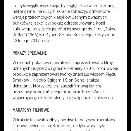
To była wyjątkowa okazja, by zagłębić się w mniej znaną
historię kina i na dużym ekranie zobaczyć odnowione
wersje przełomowych klasyków. Jednym z ważnych
punktów tej sekcji był pokaz odrestaurowanej kopii
kultowego arcydzieła japońskiej awangardy, filmu „Tokyo
Drifter” (1966) w reżyserii Seijuna Suzukiego, który zmarł
13 lutego 2017 roku.
POKAZY SPECJALNE
W ramach pokazów specjalnych zaprezentowano filmy
uznanych reżyserów i głośne premiery z 2016 roku. Swoje
produkcje zaprezentowali twórcy znani już widzom Pięciu
Smaków – Naoko Ogigami i Sion Sono, a także
debiutanci, którzy dopiero zaczęli filmową karierą –
uczestnicy hongkońskiego programu Fresh Wave,
wspierającego młode talenty i rozwój kina niezależnego.
MARATONY FILMOWE
W trakcie festiwalu odbyły się dwa tematyczne maratony
filmowe. Jeden z nich, Korponoc, dedykowana była