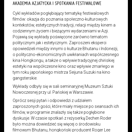
AKADEMIA AZJATYCKA I SPOTKANIA FESTIWALOWE
Cykl wykładów pogłębiający tematykę festiwalowych
filmów: okazja do poznania społeczno-kulturowych
kontekstów, estetycznych tradycji, relacji między kinem a
codziennym życiem i bieżącymi wydarzeniami w Azji.
Pojawią się wykłady poświęcone zarówno tematom
politycznym jak i estetycznym. Zaproszeni eksperci
opowiedzieli między innymi o kulturze Bhutanu i Indonezji,
o polityczno-ekonomicznych uwikłaniach współczesnego
kina Hongkongu, a także o wpływie tradycyjnej chińskiej
estetyki na współczesne kino oraz wpływie zmarłego w
tym roku japońskiego mistrza Seijuna Suzuki na kino
gangsterskie.
Wykłady odbyły się w sali seminaryjnej Muzeum Sztuki
Nowoczesnej przy ul. Pańskiej w Warszawie.
Oprócz sesji pytań i odpowiedzi z udziałem
zaproszonych gości, które miały miejsce po seansach ich
filmów, w programie znalazły się także pogłębione
dyskusje. W czasie spotkań z reżyserką Dechen Roder
było można dowiedzieć się więcej o środowisku
filmowym Bhutanu, hongkoński producent Roger Lee