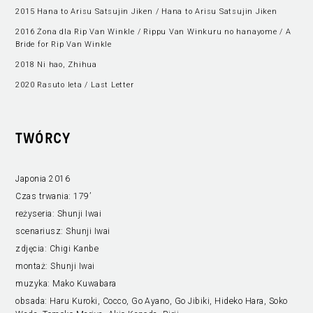
2015 Hana to Arisu Satsujin Jiken / Hana to Arisu Satsujin Jiken
2016 Żona dla Rip Van Winkle / Rippu Van Winkuru no hanayome / A
Bride for Rip Van Winkle
2018 Ni hao, Zhihua
2020 Rasuto leta / Last Letter
TWÓRCY
Japonia 2016
Czas trwania:
179’
reżyseria:
Shunji Iwai
scenariusz:
Shunji Iwai
zdjęcia:
Chigi Kanbe
montaż:
Shunji Iwai
muzyka:
Mako Kuwabara
obsada:
Haru Kuroki, Cocco, Go Ayano, Go Jibiki, Hideko Hara, Soko