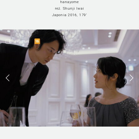
hanayome
reż. Shunji Iwai
Japonia 2016, 179’
zwiastun