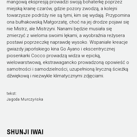
mangową ekspresją prowadzi swoją bohaterkę poprzez
miejską krainę czarów, gdzie pozory zwodzą, a kolejni
towarzysze podróży nie są tymi, kim się wydają. Przypomina
ona bułhakowską Małgorzatę, choć na jej drodze pojawi się
nie Mistrz, ale Mistrzyni. Nanami będzie musiała się
zmierzyć z wieloma swoimi lękami, a wyobraźnia reżysera
postawi poprzeczkę naprawdę wysoko. Wspaniałe kreacje
gwiazdy japońskiego kina Go Ayano i ekscentrycznej
piosenkarki Cocco prowadzą widza w epicką,
wielowarstwową, ekstrawagancko prowadzoną opowieść o
samotności i samodzielności, uzupełnioną liryczną ścieżką
dźwiękową i niezwykle klimatycznymi zdjęciami.
tekst:
Jagoda Murczyńska
SHUNJI IWAI