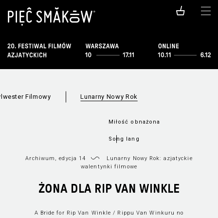
ylwester Filmowy
Lunarny Nowy Rok
Miłość obnażona
Song lang
Ścigając marzenie
Archiwum, edycja 14
Lunarny Nowy Rok: azjatyckie
Program
Jak oglądać
walentynki filmowe
Wilgotna kobieta na
wietrze
ŻONA DLA RIP VAN WINKLE
Żona dla Rip Van
Winkle
A Bride for Rip Van Winkle / Rippu Van Winkuru no