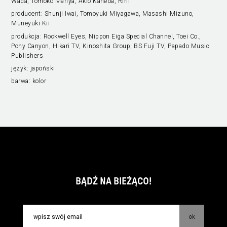
Wada, Tomoko Mariya, Akio Kaneda, Ririi
producent:
Shunji Iwai, Tomoyuki Miyagawa, Masashi Mizuno,
Muneyuki Kii
produkcja:
Rockwell Eyes, Nippon Eiga Special Channel, Toei Co.,
Pony Canyon, Hikari TV, Kinoshita Group, BS Fuji TV, Papado Music
Publishers
język:
japoński
barwa:
kolor
BĄDŹ NA BIEŻĄCO!
ok