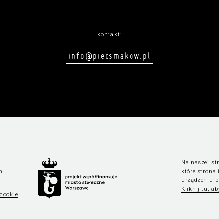
kontakt:
info@piecsmakow.pl
Na naszej str
n
które strona
urządzeniu p
Kliknij tu, a
 cookie