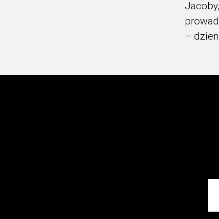
Jacoby,
prowadz
– dzien