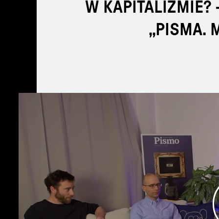
W KAPITALIZMIE? 
„PISMA. 