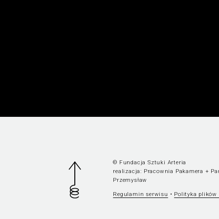
© Fundacja Sztuki Arteria
realizacja:
Pracownia Pakamera
+
Pa
Przemysław
Regulamin serwisu
•
Polityka plików