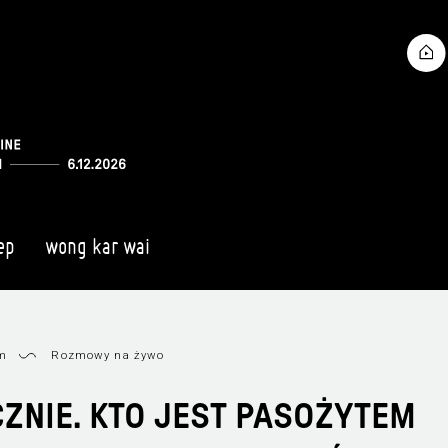
ep
wong kar wai
am
Rozmowy na żywo
ZNIE. KTO JEST PASOŻYTEM