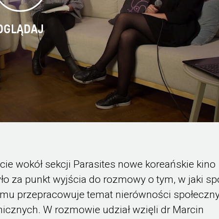
OGLĄDAJ
ie wokół sekcji Parasites nowe koreańskie kino
ło za punkt wyjścia do rozmowy o tym, w jaki s
ilmu przepracowuje temat nierówności społeczny
cznych. W rozmowie udział wzięli dr Marcin