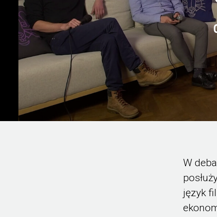
W debac
posłuży
język f
ekonomi