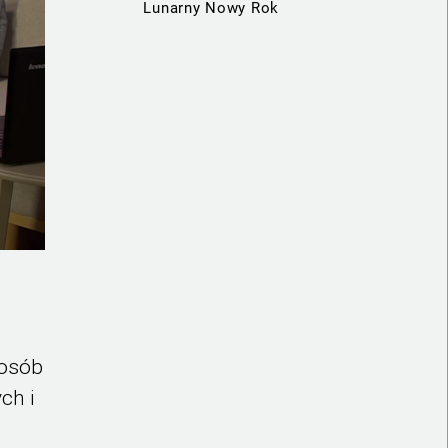
Lunarny Nowy Rok
posób
ch i