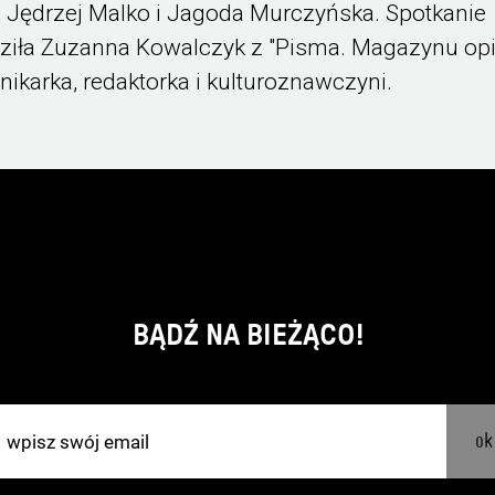
 Jędrzej Malko i Jagoda Murczyńska. Spotkanie
iła Zuzanna Kowalczyk z "Pisma. Magazynu opin
nikarka, redaktorka i kulturoznawczyni.
BĄDŹ NA BIEŻĄCO!
ok