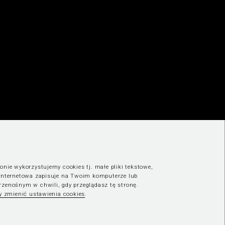
onie wykorzystujemy cookies tj. małe pliki tekstowe,
 internetowa zapisuje na Twoim komputerze lub
rzenośnym w chwili, gdy przeglądasz tę stronę.
by zmienić ustawienia cookies
.