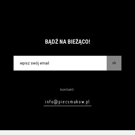
BĄDŹ NA BIEŻĄCO!
ok
kontakt:
info@piecsmakow.pl