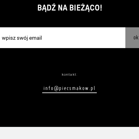
BĄDŹ NA BIEŻĄCO!
ok
kontakt:
info@piecsmakow.pl