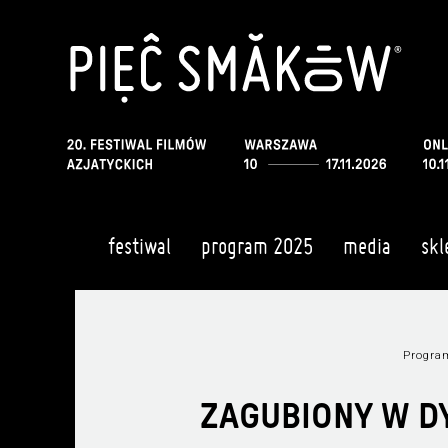
festiwal
program 2025
media
skl
Progra
ZAGUBIONY W DY