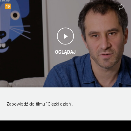
OGLĄDAJ
Zapowiedź do filmu "Ciężki dzień".