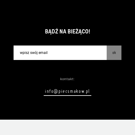
BĄDŹ NA BIEŻĄCO!
ok
kontakt:
info@piecsmakow.pl