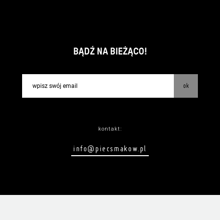
BĄDŹ NA BIEŻĄCO!
ok
kontakt:
info@piecsmakow.pl