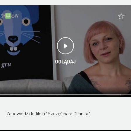
OGLĄDAJ
Zapowiedź do filmu "Szczęściara Chan-sil".