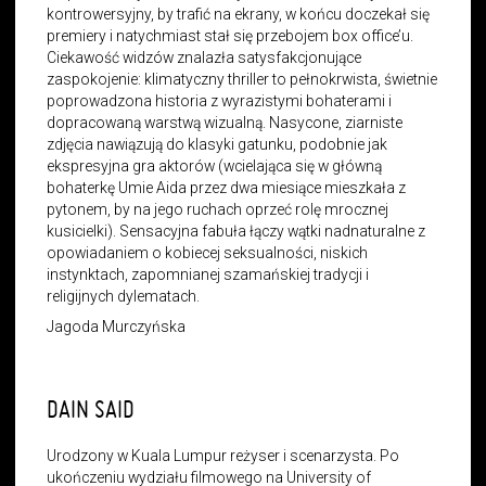
kontrowersyjny, by trafić na ekrany, w końcu doczekał się
premiery i natychmiast stał się przebojem box office’u.
Ciekawość widzów znalazła satysfakcjonujące
zaspokojenie: klimatyczny thriller to pełnokrwista, świetnie
poprowadzona historia z wyrazistymi bohaterami i
dopracowaną warstwą wizualną. Nasycone, ziarniste
zdjęcia nawiązują do klasyki gatunku, podobnie jak
ekspresyjna gra aktorów (wcielająca się w główną
bohaterkę Umie Aida przez dwa miesiące mieszkała z
pytonem, by na jego ruchach oprzeć rolę mrocznej
kusicielki). Sensacyjna fabuła łączy wątki nadnaturalne z
opowiadaniem o kobiecej seksualności, niskich
instynktach, zapomnianej szamańskiej tradycji i
religijnych dylematach.
Jagoda Murczyńska
DAIN SAID
Urodzony w Kuala Lumpur reżyser i scenarzysta. Po
ukończeniu wydziału filmowego na University of