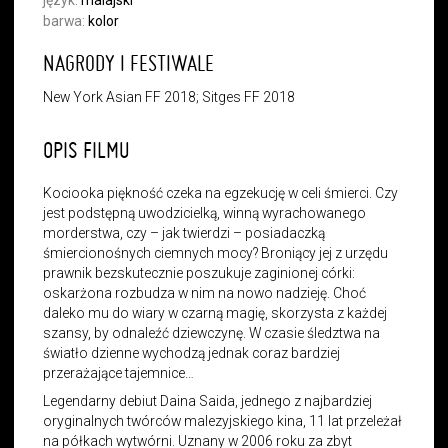
język:
malajski
barwa:
kolor
NAGRODY I FESTIWALE
New York Asian FF 2018; Sitges FF 2018
OPIS FILMU
Kociooka piękność czeka na egzekucję w celi śmierci. Czy
jest podstępną uwodzicielką, winną wyrachowanego
morderstwa, czy – jak twierdzi – posiadaczką
śmiercionośnych ciemnych mocy? Broniący jej z urzędu
prawnik bezskutecznie poszukuje zaginionej córki:
oskarżona rozbudza w nim na nowo nadzieję. Choć
daleko mu do wiary w czarną magię, skorzysta z każdej
szansy, by odnaleźć dziewczynę. W czasie śledztwa na
światło dzienne wychodzą jednak coraz bardziej
przerażające tajemnice…
Legendarny debiut Daina Saida, jednego z najbardziej
oryginalnych twórców malezyjskiego kina, 11 lat przeleżał
na półkach wytwórni. Uznany w 2006 roku za zbyt