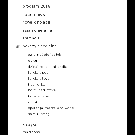
program 2018
lista filmów
nowe kino azji
asian cinerama
animacje
pokazy specjalne
czternaście jabłek
dukun
dziesięć lat: tajlandia
folklor: pob
folklor: toyol
hbo folkor
hotel nad rzeką
krew wilków
mord
operacja morze czerwone
samui song
klasyka
maratony