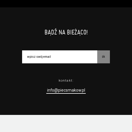
BĄDŹ NA BIEŻĄCO!
ok
kontakt:
info@piecsmakow.pl