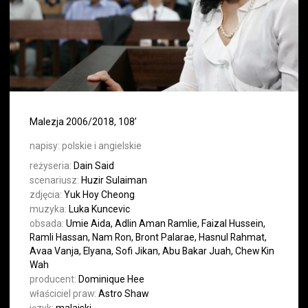
Malezja 2006/2018, 108’
napisy:
polskie i angielskie
reżyseria:
Dain Said
scenariusz:
Huzir Sulaiman
zdjęcia:
Yuk Hoy Cheong
muzyka:
Luka Kuncevic
obsada:
Umie Aida, Adlin Aman Ramlie, Faizal Hussein,
Ramli Hassan, Nam Ron, Bront Palarae, Hasnul Rahmat,
Avaa Vanja, Elyana, Sofi Jikan, Abu Bakar Juah, Chew Kin
Wah
producent:
Dominique Hee
właściciel praw:
Astro Shaw