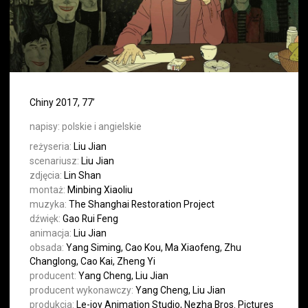
Chiny 2017, 77’
napisy:
polskie i angielskie
reżyseria:
Liu Jian
scenariusz:
Liu Jian
zdjęcia:
Lin Shan
montaż:
Minbing Xiaoliu
muzyka:
The Shanghai Restoration Project
dźwięk:
Gao Rui Feng
animacja:
Liu Jian
obsada:
Yang Siming, Cao Kou, Ma Xiaofeng, Zhu
Changlong, Cao Kai, Zheng Yi
producent:
Yang Cheng, Liu Jian
producent wykonawczy:
Yang Cheng, Liu Jian
produkcja:
Le-joy Animation Studio, Nezha Bros. Pictures