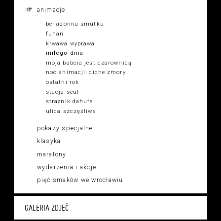
animacje
belladonna smutku
funan
krwawa wyprawa
miłego dnia
moja babcia jest czarownicą
noc animacji: ciche zmory
ostatni rok
stacja seul
strażnik dahufa
ulica szczęśliwa
pokazy specjalne
klasyka
maratony
wydarzenia i akcje
pięć smaków we wrocławiu
GALERIA ZDJĘĆ