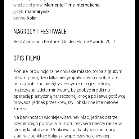
właściciel praw:
Memento FIlms International
język:
mandaryński
barwa:
kolor
NAGRODY I FESTIWALE
Best Animation Feature - Golden Horse Awards 2017
OPIS FILMU
Ponure, prowincjonalne chińskie miasto, torba z grubymi
plikami pieniędzy i kilka niesympatycznych osób, które
ostrzą sobie na nie zęby. Jednym z nich jest młody
mężczyzna, zdeterminowany, by zdobyć środki na
operację plastyczną narzeczonej: droga po łatwą gotówkę
prowadzi jednak przez krew, łzy i obskurne internetowe
kafejki.
Na banknotach widnieje wizerunek Mao, jednak ostrze
szyderczego poczucia humoru reżysera mierzy raczej w
stronę kapitalizmu. Punkowa, sarkastyczna animacja
zjadliwie punktuje bolączki współczesnej chińskiej