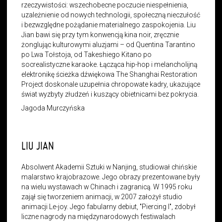
rzeczywistości: wszechobecne poczucie niespełnienia,
uzależnienie od nowych technologii, społeczną nieczułość
i bezwzględne pożądanie materialnego zaspokojenia. Liu
Jian bawi się przy tym konwencją kina noir, zręcznie
żonglując kulturowymi aluzjami – od Quentina Tarantino
po Lwa Tołstoja, od Takeshiego Kitano po
socrealistyczne karaoke. Łącząca hip-hop i melancholijną
elektronikę ścieżka dźwiękowa The Shanghai Restoration
Project doskonale uzupełnia chropowate kadry, ukazujące
świat wyzbyty złudzeń i kuszący obietnicami bez pokrycia.
Jagoda Murczyńska
LIU JIAN
Absolwent Akademii Sztuki w Nanjing, studiował chińskie
malarstwo krajobrazowe. Jego obrazy prezentowane były
na wielu wystawach w Chinach i zagranicą. W 1995 roku
zajął się tworzeniem animacji, w 2007 założył studio
animacji Le-joy. Jego fabularny debiut, "Piercing I", zdobył
liczne nagrody na międzynarodowych festiwalach