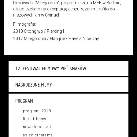
filmowych. "Miłego dnia", po premierze na MFF w Berlinie,
długo czekało na akceptację cenzury, zanim trafiło do
niszowych kin w Chinach.
Filmografia:
2010 Citong wo / Piercing I
2017 Miłego dnia / Hao ji le / Have a Nice Day
12. FESTIWAL FILMOWY PIĘĆ SMAKÓW
NAGRODZONE FILMY
PROGRAM
program 2018
lista filmów
nowe kino azji
asian cinerama