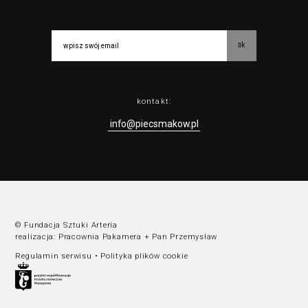
ok
kontakt:
info@piecsmakow.pl
© Fundacja Sztuki Arteria
realizacja:
Pracownia Pakamera
+
Pan Przemysław
Regulamin serwisu
•
Polityka plików cookie