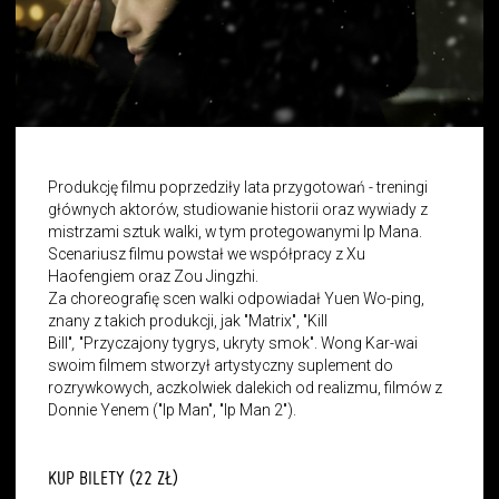
Produkcję filmu poprzedziły lata przygotowań - treningi
głównych aktorów, studiowanie historii oraz wywiady z
mistrzami sztuk walki, w tym protegowanymi Ip Mana.
Scenariusz filmu powstał we współpracy z Xu
Haofengiem oraz Zou Jingzhi.
Za choreografię scen walki odpowiadał Yuen Wo-ping,
znany z takich produkcji, jak "Matrix", "Kill
Bill"
,
"Przyczajony tygrys, ukryty smok". Wong Kar-wai
swoim filmem stworzył artystyczny suplement do
rozrywkowych, aczkolwiek dalekich od realizmu, filmów z
Donnie Yenem ("Ip Man", "Ip Man 2").
KUP BILETY (22 ZŁ)