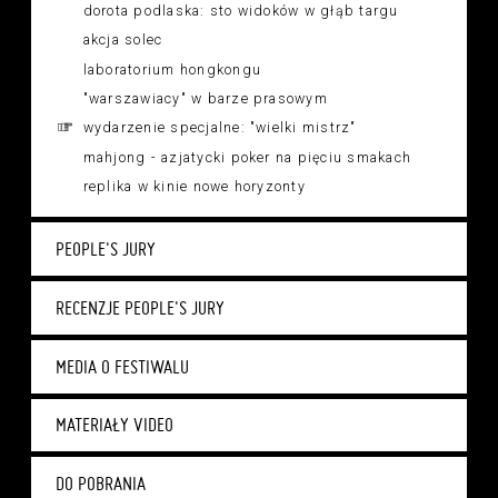
dorota podlaska: sto widoków w głąb targu
akcja solec
laboratorium hongkongu
"warszawiacy" w barze prasowym
wydarzenie specjalne: "wielki mistrz"
mahjong - azjatycki poker na pięciu smakach
replika w kinie nowe horyzonty
PEOPLE'S JURY
RECENZJE PEOPLE'S JURY
MEDIA O FESTIWALU
MATERIAŁY VIDEO
DO POBRANIA