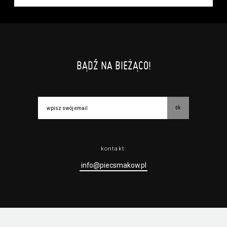
BĄDŹ NA BIEŻĄCO!
ok
kontakt:
info@piecsmakow.pl